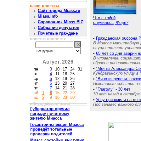
наши проекты
Сайт города Miass.ru
Miass.info
Что с тобой
Справочник Miass.BIZ
случилось, Федя?
Собрание депутатов
Почетные граждане
•
Гражданская оборона 
поиск в новостях
В Миассе масштабную р
осуществляет управле
•
65 лет со дня аварии 
В управлении соцзащит
Август, 2026
сбросов радиоактивных 
•
"Мечты Александра Се
пн
3
10
17
24
31
Кундравинскую улицу в 
вт
4
11
18
25
ср
5
12
19
26
•
"Вино из ревеня, похож
чт
6
13
20
27
Некоторые события из 
пт
7
14
21
28
•
"Глаголу" - 30 лет
сб
1
8
15
22
29
30 лет назад в октябре
вс
2
9
16
23
30
•
Урну привозили на ло
обсуждаемые темы
Под занавес важного д
Губернатор вручил
награду почётному
жителю Миасса
Госавтоинспекция Миасса
проведёт тотальные
проверки водителей
Миасс достойно выступил