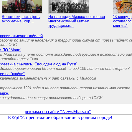
Велогонки, эстафеты,
На площади Миасса состоялся
"К концу д
акробатика, хор...
многотысячный митинг
оставалос
трудящихся...
книги..."
России отмечает юбилей
аботу по защите населения и территории округа от чрезвычайных с
ние ГОЧС
на ПО "Маяк"
ы Миасса на учёте состоят граждане, подвергшиеся воздействию рад
отходов в реку Теча
ргеевича сбылись. Свободен люд на Руси"
Миассе переименовали 85 лет назад - в год 100-летия со дня смерти А
ее на "шабли"
календаря знаменательных дат связаны с Миассом
 тревожного 1991 года в Миассе появилась первая независимая газета
шадке…
ля государства дня миасцы вспоминают выборы в СССР
реклама на сайте "NewsMiass.ru"