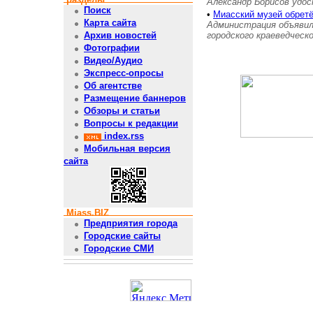
Александр Борисов удос
Поиск
•
Миасский музей обретё
Карта сайта
Администрация объявил
городского краеведческ
Архив новостей
Фотографии
Видео/Аудио
Экспресс-опросы
Об агентстве
Размещение баннеров
Обзоры и статьи
Вопросы к редакции
index.rss
Мобильная версия
сайта
Miass.BIZ
Предприятия города
Городские сайты
Городские СМИ