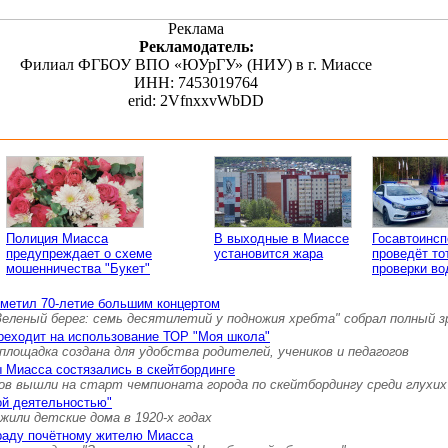
Реклама
Рекламодатель:
Филиал ФГБОУ ВПО «ЮУрГУ» (НИУ) в г. Миассе
ИНН: 7453019764
erid: 2VfnxxvWbDD
Полиция Миасса
В выходные в Миассе
Госавтоинс
предупреждает о схеме
установится жара
проведёт то
мошенничества "Букет"
проверки во
тметил 70-летие большим концертом
Зеленый берег: семь десятилетий у подножия хребта" собрал полный 
реходит на использование ТОР "Моя школа"
площадка создана для удобства родителей, учеников и педагогов
 Миасса состязались в скейтбординге
ов вышли на старт чемпионата города по скейтбордингу среди глухих
ой деятельностью"
 жили детские дома в 1920-х годах
граду почётному жителю Миасса