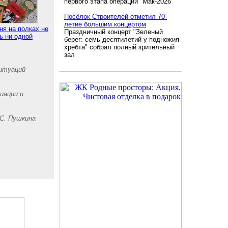
первого этапа операции "Мак-2026"
Посёлок Строителей отметил 70-
летие большим концертом
ня на полках не
Праздничный концерт "Зеленый
ь ни одной
берег: семь десятилетий у подножия
хребта" собрал полный зрительный
зал
итуаций
иации и
.С. Пушкина