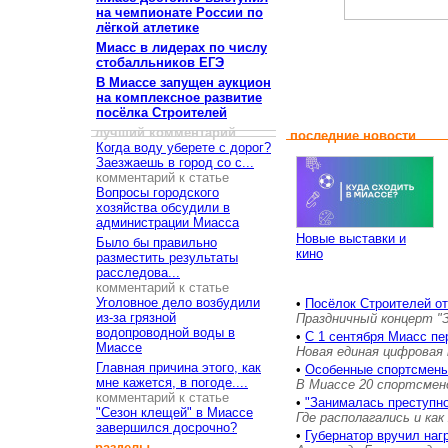
на чемпионате России по
лёгкой атлетике
Миасс в лидерах по числу
стобалльников ЕГЭ
В Миассе запущен аукцион
на комплексное развитие
посёлка Строителей
лучший комментарий
последние новости
Когда воду уберете с дорог?
Заезжаешь в город со с...
комментарий к статье
Вопросы городского
хозяйства обсудили в
администрации Миасса
Новые выставки и
Было бы правильно
кино
разместить результаты
расследова...
комментарий к статье
Уголовное дело возбудили
•
Посёлок Строителей о
из-за грязной
Праздничный концерт "
водопроводной воды в
•
С 1 сентября Миасс пе
Миассе
Новая единая цифровая 
Главная причина этого, как
•
Особенные спортсмены
мне кажется, в погоде....
В Миассе 20 спортсмен
комментарий к статье
•
"Занималась преступн
"Сезон клещей" в Миассе
Где располагались и как
завершился досрочно?
•
Губернатор вручил на
разделы