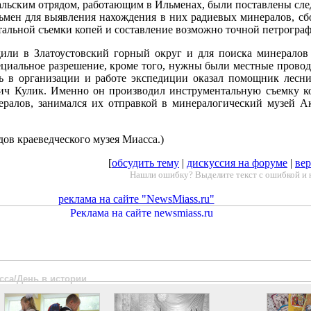
альским отрядом, работающим в Ильменах, были поставлены сле
ьмен для выявления нахождения в них радиевых минералов, сб
альной съемки копей и составление возможно точной петрограф
или в Златоустовский горный округ и для поиска минералов
циальное разрешение, кроме того, нужны были местные провод
 в организации и работе экспедиции оказал помощник лесн
ич Кулик. Именно он производил инструментальную съемку ко
ралов, занимался их отправкой в минералогический музей А
дов краеведческого музея Миасса.)
[
обсудить тему
|
дискуссия на форуме
|
вер
Нашли ошибку? Выделите текст с ошибкой и 
реклама на сайте "NewsMiass.ru"
сса/День в истории