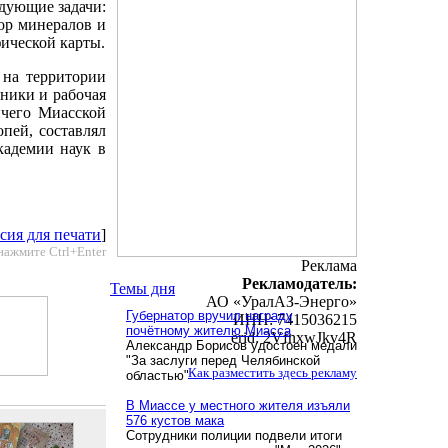
дующие задачи:
ор минералов и
ической карты.
 на территории
ники и рабочая
ичего Миасской
пей, составлял
кадемии наук в
сия для печати
]
нажмите Ctrl+Enter
Реклама
Рекламодатель:
Темы дня
АО «УралАЗ-Энерго»
Губернатор вручил награду
ИНН: 7415036215
почётному жителю Миасса
erid: 2VfnxwJkv4R
Александр Борисов удостоен медали
"За заслуги перед Челябинской
Как разместить здесь рекламу
областью"
В Миассе у местного жителя изъяли
576 кустов мака
Сотрудники полиции подвели итоги