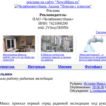
реклама на сайте "NewsMiass.ru"
Реклама
Рекламодатель:
ПАО «Челябинвестбанк»
ИНН: 7421000200
erid: 2Vfnxy5H9Nb
Сегодн
Жительница Миасса
В Миассе подростки
"Миассводоканал" - о
пойдёт под суд за убийство
сломали лавочку и попали
безопасности питьевой
сожителя
на камеры
воды в паводковый пер
епортаж
Интервью
Мнения
Фотофакт
Ильмен
чала работу радиевая экспедиция
Агентство новостей "NewsMiass.ru"
Рубрика:
История Миасс
Опубликовано:
28.06.06
0
Обсуждение:
1 сообщен
Миасс приехал первый отряд радиевой экспедиции под руко