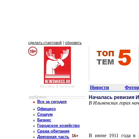
|
сделать стартовой
обновить
На сайте
3
читателя
Новости
Фотор
рубрики
Началась ревизия 
Все за сегодня
В Ильменских горах на
Постоянный адрес статьи: http://newsmiass.ru/index.php?news=6947
Официоз
Социум
Бизнес
Городское хозяйство
Среда обитания
В июне 1911 года в 
16+
Дежурная часть