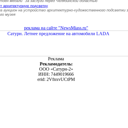
тоен медали "За заслуги перед Челябинской областью"
т архитектурную подсветку
а аукцион на устройство архитектурно-художественного подсветки 
ого музея
реклама на сайте "NewsMiass.ru"
Реклама
Рекламодатель:
ООО «Сатурн-2»
ИНН: 7449019666
erid: 2VfnxvUCtPM