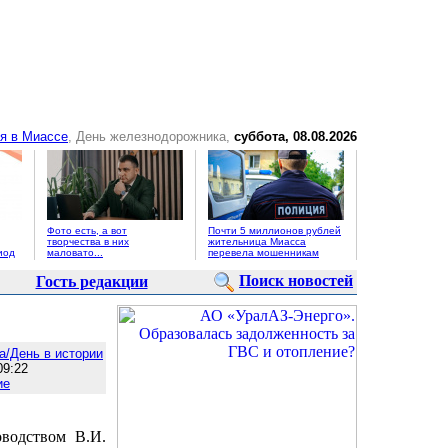
я в Миассе
, День железнодорожника,
суббота, 08.08.2026
Фото есть, а вот
Почти 5 миллионов рублей
творчества в них
жительница Миасса
иод
маловато...
перевела мошенникам
Поиск новостей
Гость редакции
а/День в истории
9:22
ие
водством В.И.