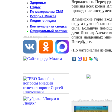
Вернадского. Перед ур
Здоровье
ревизия всех копей Ил
Отдых
проведение инструмент
По материалам СМИ
История Миасса
Ильменские горы вход
Людям о людях
округа нужно было спе
Коммунальная сводка
сила. Большую помощь
Официальный вестник
дачи Леонид Алексеев
мы в соцсетях
описи найденных мине
Петербурге.
(По материалам из фон
в рубрике: История Миа