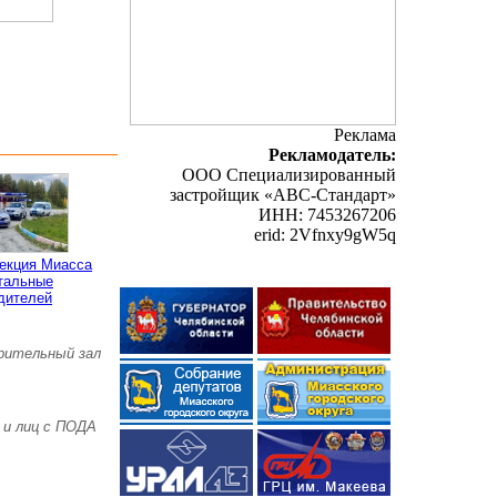
Реклама
Рекламодатель:
ООО Специализированный
застройщик «АВС-Стандарт»
ИНН: 7453267206
erid: 2Vfnxy9gW5q
пекция Миасса
тальные
дителей
зрительный зал
 и лиц с ПОДА