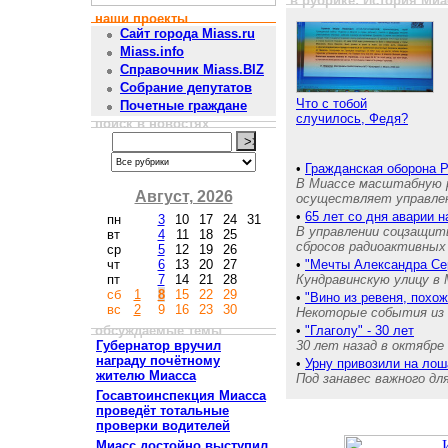
в рубрике: История Миа
наши проекты
Сайт города Miass.ru
Miass.info
Справочник Miass.BIZ
Собрание депутатов
Что с тобой
Почетные граждане
случилось, Федя?
поиск в новостях
•
Гражданская оборона 
В Миассе масштабную р
Август, 2026
осуществляет управле
•
65 лет со дня аварии 
пн
3
10
17
24
31
В управлении соцзащит
вт
4
11
18
25
сбросов радиоактивных 
ср
5
12
19
26
чт
6
13
20
27
•
"Мечты Александра Се
пт
7
14
21
28
Кундравинскую улицу в 
сб
1
8
15
22
29
•
"Вино из ревеня, похож
вс
2
9
16
23
30
Некоторые события из 
обсуждаемые темы
•
"Глаголу" - 30 лет
Губернатор вручил
30 лет назад в октябре
награду почётному
•
Урну привозили на ло
жителю Миасса
Под занавес важного д
Госавтоинспекция Миасса
проведёт тотальные
проверки водителей
Миасс достойно выступил