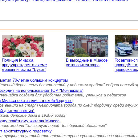
Полиция Миасса
В выходные в Миассе
Госавтоинс
предупреждает о схеме
установится жара
проведёт то
мошенничества "Букет"
проверки во
тметил 70-летие большим концертом
Зеленый берег: семь десятилетий у подножия хребта" собрал полный 
реходит на использование ТОР "Моя школа"
площадка создана для удобства родителей, учеников и педагогов
 Миасса состязались в скейтбординге
ов вышли на старт чемпионата города по скейтбордингу среди глухих
ой деятельностью"
 жили детские дома в 1920-х годах
граду почётному жителю Миасса
тоен медали "За заслуги перед Челябинской областью"
т архитектурную подсветку
а аукцион на устройство архитектурно-художественного подсветки 