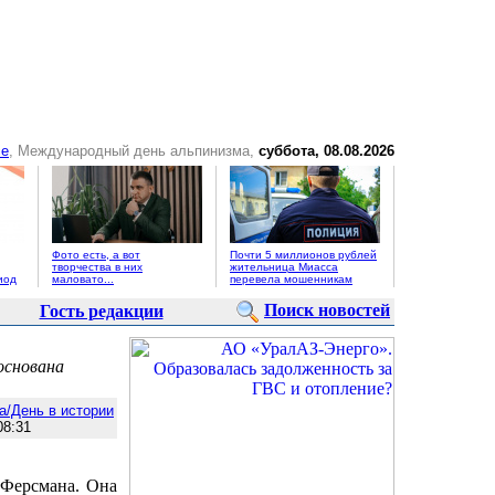
се
, Международный день альпинизма,
суббота, 08.08.2026
Фото есть, а вот
Почти 5 миллионов рублей
творчества в них
жительница Миасса
иод
маловато...
перевела мошенникам
Поиск новостей
Гость редакции
основана
а/День в истории
8:31
 Ферсмана. Она