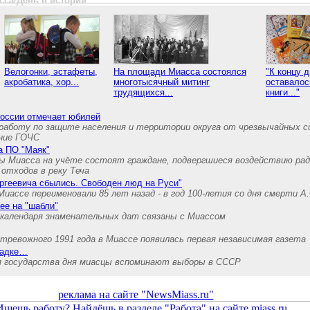
сса/День в истории
Велогонки, эстафеты,
На площади Миасса состоялся
"К концу д
акробатика, хор...
многотысячный митинг
оставалос
трудящихся...
книги..."
России отмечает юбилей
аботу по защите населения и территории округа от чрезвычайных с
ние ГОЧС
на ПО "Маяк"
ы Миасса на учёте состоят граждане, подвергшиеся воздействию рад
отходов в реку Теча
ргеевича сбылись. Свободен люд на Руси"
Миассе переименовали 85 лет назад - в год 100-летия со дня смерти А
ее на "шабли"
календаря знаменательных дат связаны с Миассом
 тревожного 1991 года в Миассе появилась первая независимая газета
шадке…
ля государства дня миасцы вспоминают выборы в СССР
реклама на сайте "NewsMiass.ru"