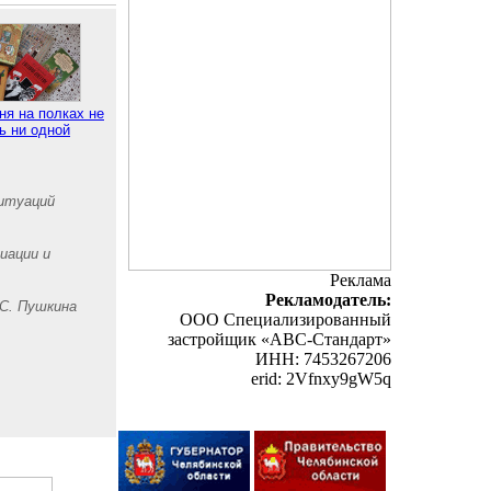
ня на полках не
ь ни одной
итуаций
иации и
Реклама
Рекламодатель:
.С. Пушкина
ООО Специализированный
застройщик «АВС-Стандарт»
ИНН: 7453267206
erid: 2Vfnxy9gW5q