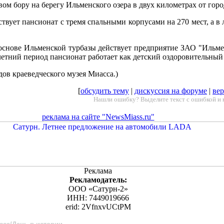
ом бору на берегу Ильменского озера в двух километрах от горо
ствует пансионат с тремя спальными корпусами на 270 мест, а в 
основе Ильменской турбазы действует предприятие ЗАО "Ильме
летний период пансионат работает как детский оздоровительный 
дов краеведческого музея Миасса.)
[
обсудить тему
|
дискуссия на форуме
|
вер
Нашли ошибку? Выделите текст с ошибкой и 
реклама на сайте "NewsMiass.ru"
Реклама
Рекламодатель:
ООО «Сатурн-2»
ИНН: 7449019666
erid: 2VfnxvUCtPM