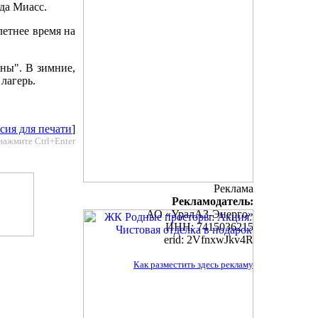
да Миасс.
летнее время на
ны". В зимние,
лагерь.
сия для печати
]
нажмите Ctrl+Enter
Реклама
Рекламодатель:
АО «УралАЗ-Энерго»
ИНН: 7415036215
erid: 2VfnxwJkv4R
Как разместить здесь рекламу