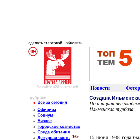
|
сделать стартовой
обновить
На сайте
428
читателей
Новости
Фотор
рубрики
Создана Ильменска
Все за сегодня
По инициативе академи
Ильменская турбаза
Официоз
Постоянный адрес статьи: http://newsmiass.ru/index.php?news=6830
Социум
Бизнес
Городское хозяйство
Среда обитания
16+
15 июня 1938 года бы
Дежурная часть