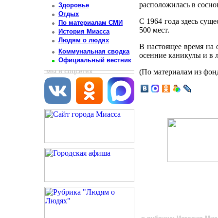
расположилась в соснов
Здоровье
Отдых
С 1964 года здесь суще
По материалам СМИ
500 мест.
История Миасса
Людям о людях
В настоящее время на 
Коммунальная сводка
осенние каникулы и в 
Официальный вестник
мы в соцсетях
(По материалам из фон