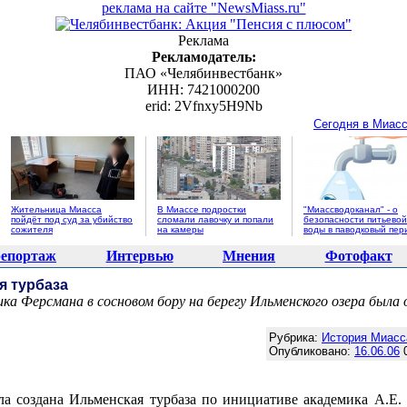
реклама на сайте "NewsMiass.ru"
Реклама
Рекламодатель:
ПАО «Челябинвестбанк»
ИНН: 7421000200
erid: 2Vfnxy5H9Nb
Сегодня в Миас
Жительница Миасса
В Миассе подростки
"Миассводоканал" - о
пойдёт под суд за убийство
сломали лавочку и попали
безопасности питьевой
сожителя
на камеры
воды в паводковый пер
епортаж
Интервью
Мнения
Фотофакт
я турбаза
ка Ферсмана в сосновом бору на берегу Ильменского озера была 
Агентство новостей "NewsMiass.ru"
Рубрика:
История Миасс
Опубликовано:
16.06.06
0
ла создана Ильменская турбаза по инициативе академика А.Е.