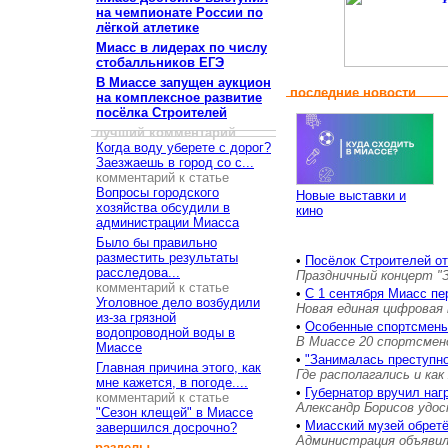
на чемпионате России по
лёгкой атлетике
Миасс в лидерах по числу
стобалльников ЕГЭ
В Миассе запущен аукцион
последние новости
на комплексное развитие
посёлка Строителей
лучший комментарий
Когда воду уберете с дорог?
Заезжаешь в город со с...
комментарий к статье
Вопросы городского
Новые выставки и
хозяйства обсудили в
кино
администрации Миасса
Было бы правильно
разместить результаты
•
Посёлок Строителей о
расследова...
Праздничный концерт "
комментарий к статье
•
С 1 сентября Миасс пе
Уголовное дело возбудили
Новая единая цифровая 
из-за грязной
•
Особенные спортсмены
водопроводной воды в
В Миассе 20 спортсмен
Миассе
•
"Занималась преступн
Главная причина этого, как
Где располагались и как
мне кажется, в погоде....
•
Губернатор вручил на
комментарий к статье
Александр Борисов удос
"Сезон клещей" в Миассе
•
Миасский музей обретё
завершился досрочно?
Администрация объявил
разделы