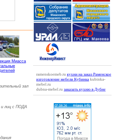
пекция Миасса
тальные
дителей
ramenskoemeb.ru
кухни на заказ Раменское
изготовление мебели Кубинка
kubinka-
mebel.ru
зрительный зал
dubna-mebel.ru
заказать кухню в Дубне
 и лиц с ПОДА
здания