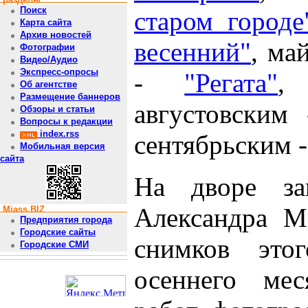
Поиск
старом городе
Карта сайта
Архив новостей
весенний"
, ма
Фотографии
Видео/Аудио
Экспресс-опросы
-
"Регата"
,
Об агентстве
Размещение баннеров
августовским
Обзоры и статьи
Вопросы к редакции
index.rss
сентябрьским 
Мобильная версия
сайта
На дворе за
Александра М
Miass.BIZ
Предприятия города
Городские сайты
снимков это
Городские СМИ
осеннего мес