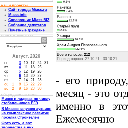
6.1%
наши проекты
Ранетки
Сайт города Miass.ru
9.4%
Miass.info
Рассвет
Справочник Miass.BIZ
12.7%
Собрание депутатов
Старый пруд
Почетные граждане
2.4%
поиск в новостях
У озера
20.3%
Храм Андрея Первозванного
22.6%
Всего голосов:
212
Август, 2026
Период опроса: 27.10.21 - 30.10.21
пн
3
10
17
24
31
вт
4
11
18
25
ср
5
12
19
26
чт
6
13
20
27
- его природу
пт
7
14
21
28
сб
1
8
15
22
29
вс
2
9
16
23
30
месяц - это о
обсуждаемые темы
Миасс в лидерах по числу
именно в это
стобалльников ЕГЭ
В Миассе запущен аукцион
на комплексное развитие
Ежемесячн
посёлка Строителей
Фото есть, а вот
творчества в них