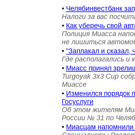
•
Челябинвестбанк за
Налоги за вас посчи
•
Как уберечь свой ав
Полиция Миасса напо
не лишиться автомоб
•
"Заплакал и сказал, 
Где располагались и 
•
Миасс принял зрели
Turgoyak 3x3 Cup соб
Миассе
•
Изменился порядок 
Госуслуги
Об этом жителям Ми
России № 31 по Челя
•
Миасцам напомнили 