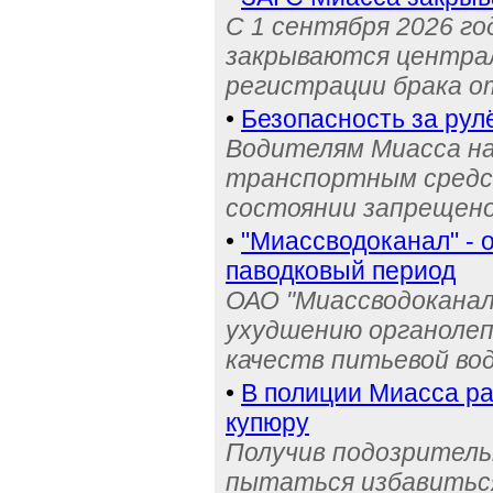
С 1 сентября 2026 го
закрываются централ
регистрации брака о
•
Безопасность за рул
Водителям Миасса н
транспортным средс
состоянии запрещен
•
"Миассводоканал" - 
паводковый период
ОАО "Миассводоканал
ухудшению органолеп
качеств питьевой во
•
В полиции Миасса ра
купюру
Получив подозрительн
пытаться избавиться