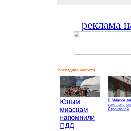
реклама н
последние новости
Юным
В Миассе за
комплексное
миасцам
Строителей
напомнили
ПДД