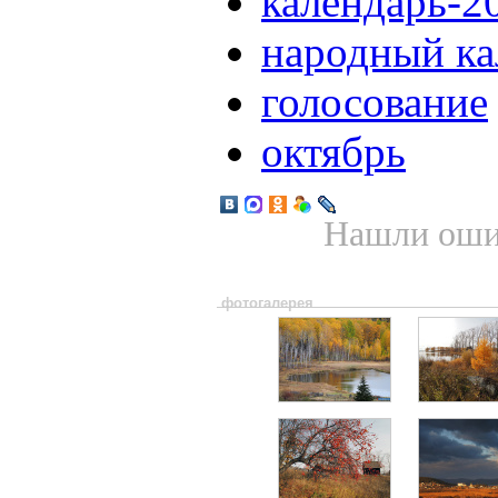
календарь-2
народный ка
голосование
октябрь
Нашли ошиб
фотогалерея