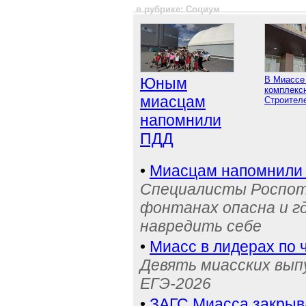
в рубрике: Социум
Юным
В Миассе
комплексн
миасцам
Строител
напомнили
ПДД
•
Миасцам напомнили 
Специалисты Роспотр
фонтанах опасна и г
навредить себе
•
Миасс в лидерах по 
Девять миасских выпу
ЕГЭ-2026
•
ЗАГС Миасса закрыв