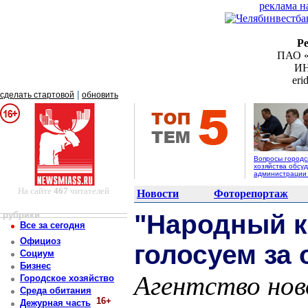
реклама н
Р
ПАО «
ИН
er
|
сделать стартовой
обновить
Вопросы городс
хозяйства обсуд
администрации
На сайте
467
читателей
Новости
Фоторепортаж
рубрики
"Народный к
Все за сегодня
Официоз
голосуем за 
Социум
Бизнес
Агентство нов
Городское хозяйство
Среда обитания
16+
Дежурная часть