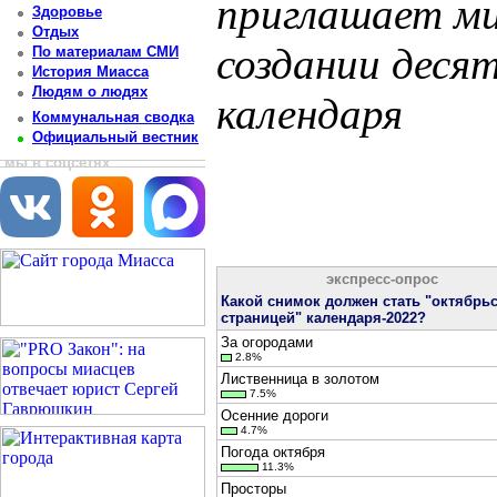
приглашает ми
Здоровье
Отдых
создании деся
По материалам СМИ
История Миасса
Людям о людях
календаря
Коммунальная сводка
Официальный вестник
Постоянный адрес статьи: http://newsmiass.ru/index.php?news=65235
мы в соцсетях
экспресс-опрос
Какой снимок должен стать "октябрь
страницей" календаря-2022?
За огородами
2.8%
Лиственница в золотом
7.5%
Осенние дороги
4.7%
Погода октября
11.3%
Просторы