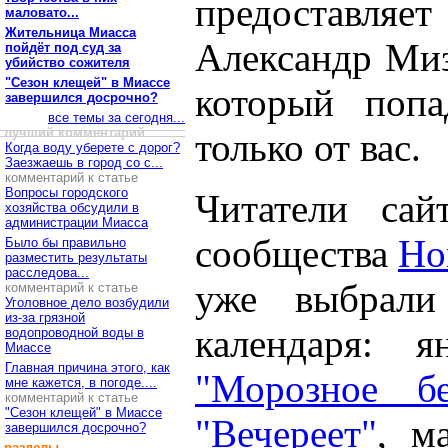
предоставляе
маловато...
Жительница Миасса
Александр Миз
пойдёт под суд за
убийство сожителя
"Сезон клещей" в Миассе
который попа
завершился досрочно?
все темы за сегодня...
лучший комментарий
только от вас.
Когда воду уберете с дорог?
Заезжаешь в город со с...
комментарий к статье
Вопросы городского
Читатели сай
хозяйства обсудили в
администрации Миасса
сообщества
Но
Было бы правильно
разместить результаты
расследова...
уже выбрали
комментарий к статье
Уголовное дело возбудили
из-за грязной
календаря: я
водопроводной воды в
Миассе
Главная причина этого, как
"Морозное бе
мне кажется, в погоде....
комментарий к статье
"Сезон клещей" в Миассе
"Вечереет"
, м
завершился досрочно?
разделы