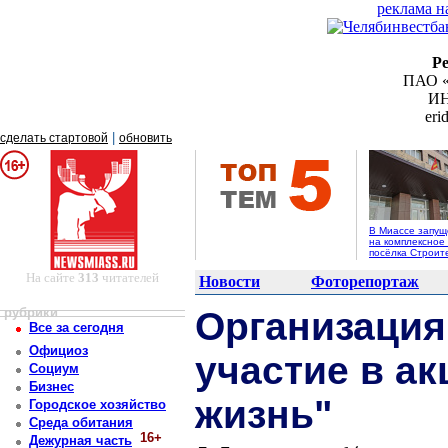
реклама н
Р
ПАО «
ИН
er
|
сделать стартовой
обновить
В Миассе запущ
на комплексное
посёлка Строит
На сайте
313
читателей
Новости
Фоторепортаж
рубрики
Организация
Все за сегодня
Официоз
участие в а
Социум
Бизнес
жизнь"
Городское хозяйство
Среда обитания
16+
Дежурная часть