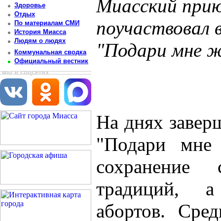
Миасский прию
Здоровье
Отдых
поучаствовал в
По материалам СМИ
История Миасса
Людям о людях
"Подари мне ж
Коммунальная сводка
Официальный вестник
Постоянный адрес статьи: http://newsmiass.ru/index.php?news=59739
мы в соцсетях
На днях завер
"Подари мне 
сохранение
традиций, а
абортов. Сре