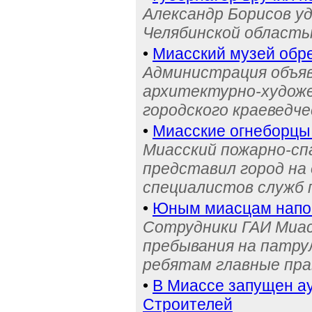
Александр Борисов уд
Челябинской область
•
Миасский музей обре
Администрация объяв
архитектурно-художе
городского краеведче
•
Миасские огнеборцы
Миасский пожарно-сп
представил город на
специалистов служб
•
Юным миасцам нап
Сотрудники ГАИ Миас
пребывания на патру
ребятам главные пра
•
В Миассе запущен ау
Строителей