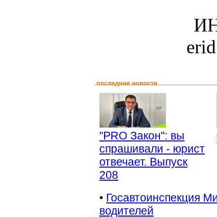
ИН
eri
последние новости
"PRO Закон": вы
спрашивали - юрист
отвечает. Выпуск
208
•
Госавтоинспекция Ми
водителей