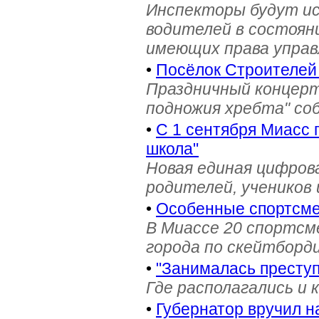
Инспекторы будут и
водителей в состояни
имеющих права управ
•
Посёлок Строителей
Праздничный концерт
подножия хребта" со
•
С 1 сентября Миасс 
школа"
Новая единая цифров
родителей, учеников 
•
Особенные спортсме
В Миассе 20 спортс
города по скейтборди
•
"Занималась престу
Где располагались и 
•
Губернатор вручил н