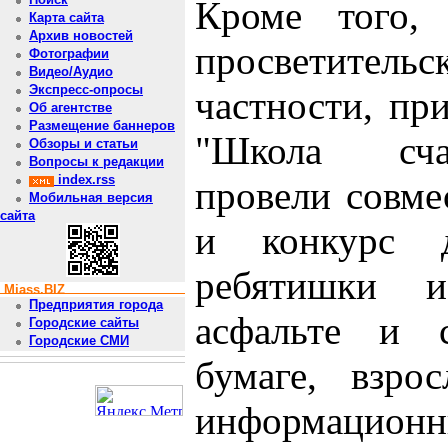
Кроме того,
Карта сайта
Архив новостей
просветите
Фотографии
Видео/Аудио
Экспресс-опросы
частности, пр
Об агентстве
Размещение баннеров
"Школа счас
Обзоры и статьи
Вопросы к редакции
index.rss
провели совме
Мобильная версия
сайта
и конкурс д
ребятишки 
Miass.BIZ
Предприятия города
асфальте и 
Городские сайты
Городские СМИ
бумаге, взро
информац