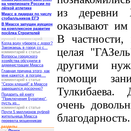
на чемпионате России по
лёгкой атлетике
из деревни
Миасс в лидерах по числу
стобалльников ЕГЭ
оказывают им
В Миассе запущен аукцион
на комплексное развитие
посёлка Строителей
В частности, 
лучший комментарий
Когда воду уберете с дорог?
Заезжаешь в город со с...
целая "ГАЗель
комментарий к статье
Вопросы городского
хозяйства обсудили в
другими нуж
администрации Миасса
Главная причина этого, как
помощи зани
мне кажется, в погоде....
комментарий к статье
"Сезон клещей" в Миассе
Тулкибаева.
завершился досрочно?
Подарить ей книгу
"Приключения Буратино",
очень доволь
пусть из...
комментарий к статье
Почти 5 миллионов рублей
благодарность.
жительница Миасса
перевела мошенникам
разделы
Поиск