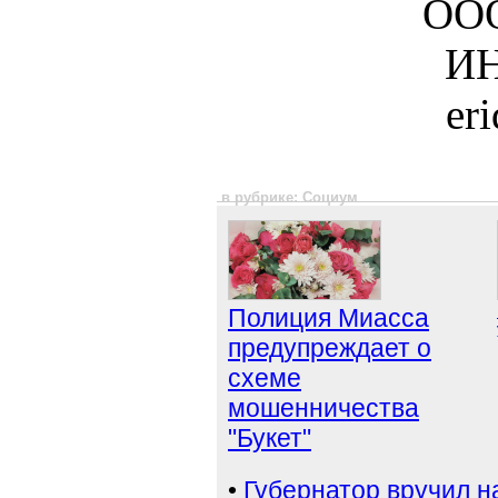
ООО
ИН
er
в рубрике: Социум
Полиция Миасса
предупреждает о
схеме
мошенничества
"Букет"
•
Губернатор вручил н