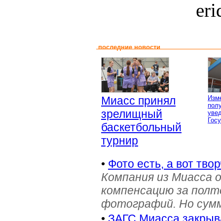
er
последние новости
Миасс принял
Изм
пол
зрелищный
уве
Гос
баскетбольный
турнир
•
Фото есть, а вот твор
Компания из Миасса 
компенсацию за полт
фотографий. Но сумм
•
ЗАГС Миасса закрыв