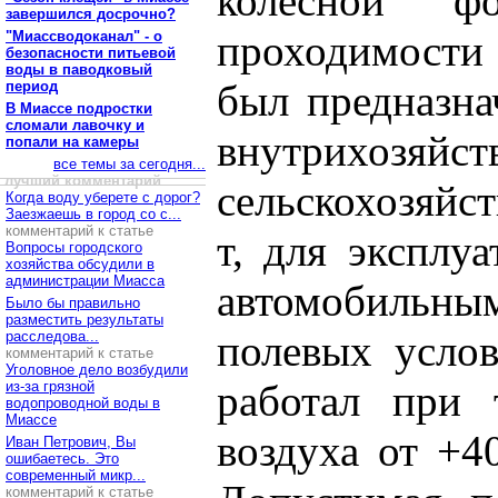
колёсной ф
завершился досрочно?
проходимости
"Миассводоканал" - о
безопасности питьевой
воды в паводковый
был предназна
период
В Миассе подростки
сломали лавочку и
внутрихозя
попали на камеры
все темы за сегодня...
лучший комментарий
сельскохозяйс
Когда воду уберете с дорог?
Заезжаешь в город со с...
комментарий к статье
т, для эксплу
Вопросы городского
хозяйства обсудили в
администрации Миасса
автомобильн
Было бы правильно
разместить результаты
полевых услов
расследова...
комментарий к статье
Уголовное дело возбудили
работал при 
из-за грязной
водопроводной воды в
Миассе
воздуха от +4
Иван Петрович, Вы
ошибаетесь. Это
современный микр...
комментарий к статье