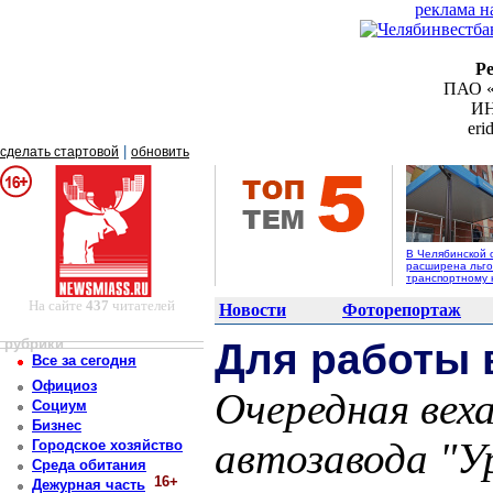
реклама н
Р
ПАО «
ИН
er
|
сделать стартовой
обновить
В Челябинской 
расширена льго
транспортному 
На сайте
437
читателей
Новости
Фоторепортаж
рубрики
Для работы 
Все за сегодня
Официоз
Очередная вех
Социум
Бизнес
автозавода "Ур
Городское хозяйство
Среда обитания
16+
Дежурная часть