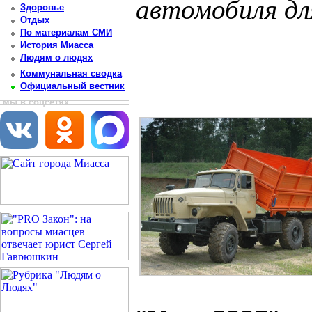
автомобиля для
Здоровье
Отдых
Постоянный адрес статьи: http://newsmiass.ru/index.php?news=54995
По материалам СМИ
История Миасса
Людям о людях
Коммунальная сводка
Официальный вестник
мы в соцсетях