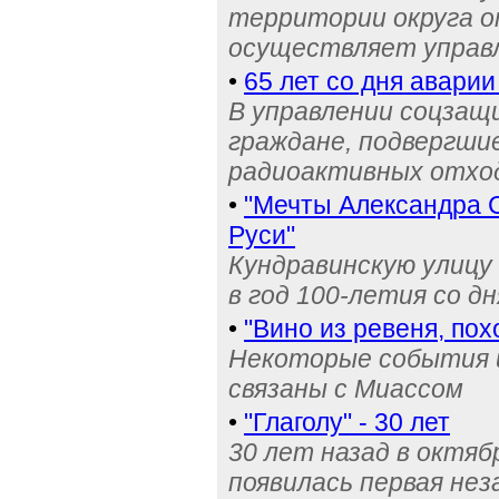
территории округа о
осуществляет управ
•
65 лет со дня аварии
В управлении соцзащ
граждане, подвергши
радиоактивных отход
•
"Мечты Александра 
Руси"
Кундравинскую улицу 
в год 100-летия со д
•
"Вино из ревеня, пох
Некоторые события 
связаны с Миассом
•
"Глаголу" - 30 лет
30 лет назад в октяб
появилась первая нез