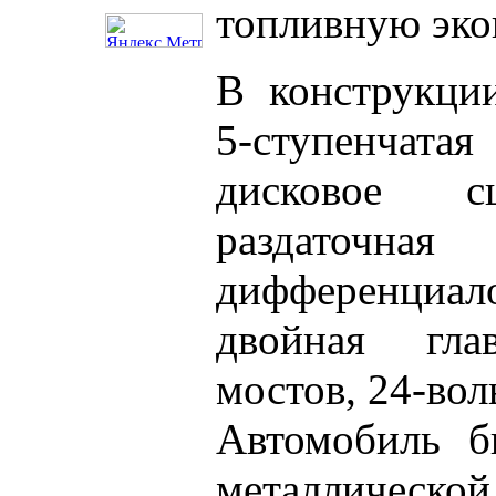
топливную эко
В конструкци
5-ступенчат
дисковое сц
раздаточна
дифференци
двойная гла
мостов, 24-вол
Автомобиль б
металличе