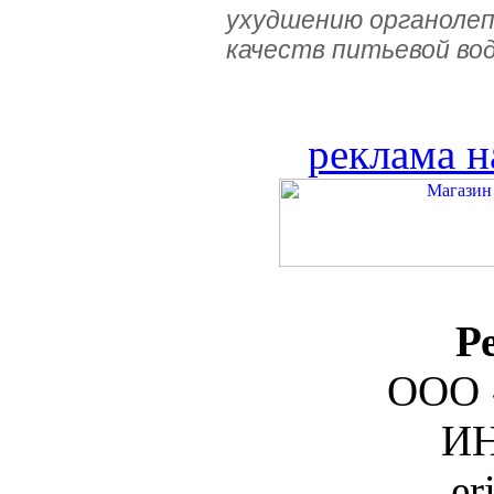
ухудшению органолеп
качеств питьевой во
реклама н
Р
ООО 
ИН
er