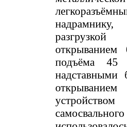
легкоразъёмны
надрамнику,
разгрузко
открыванием 
подъёма 45 г
надставными 
открыванием 
устройство
самосваль
использовалос