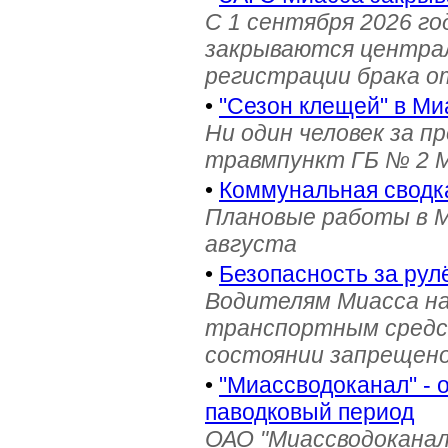
С 1 сентября 2026 го
закрываются централ
регистрации брака о
•
"Сезон клещей" в М
Ни один человек за 
травмпункт ГБ № 2 М
•
Коммунальная сводка
Плановые работы в Ми
августа
•
Безопасность за рул
Водителям Миасса н
транспортным средс
состоянии запрещен
•
"Миассводоканал" - 
паводковый период
ОАО "Миассводоканал