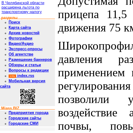
Допустимая п
В Челябинской области
расширена льгота по
прицепа 11,5 
транспортному налогу
разделы
Поиск
движения 75 км
Карта сайта
Архив новостей
Фотографии
Широкопрофи
Видео/Аудио
Экспресс-опросы
Об агентстве
давления ра
Размещение баннеров
Обзоры и статьи
применением 
Вопросы к редакции
index.rss
Мобильная версия
регулирования
сайта
позволили 
Miass.BIZ
воздействие 
Предприятия города
Городские сайты
почвы, пов
Городские СМИ