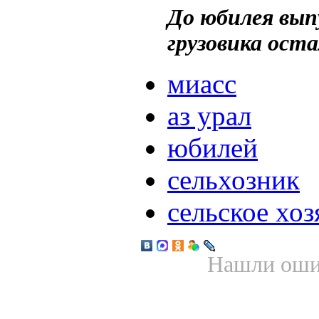
До юбилея выпу
грузовика оста
миасс
аз урал
юбилей
сельхозник
сельское хоз
Нашли ошиб