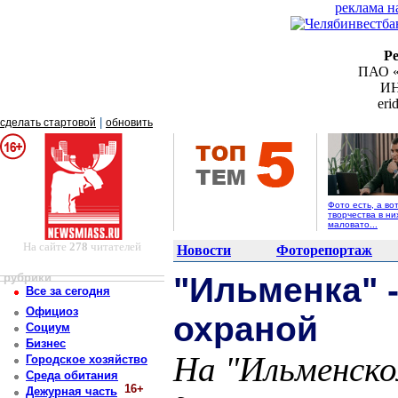
реклама н
Р
ПАО «
ИН
er
|
сделать стартовой
обновить
Фото есть, а во
творчества в ни
маловато...
На сайте
278
читателей
Новости
Фоторепортаж
рубрики
"Ильменка" 
Все за сегодня
Официоз
охраной
Социум
Бизнес
На "Ильменско
Городское хозяйство
Среда обитания
16+
Дежурная часть