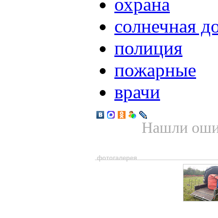
охрана
солнечная д
полиция
пожарные
врачи
Нашли ошиб
фотогалерея