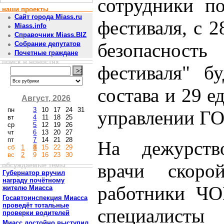
сотрудники п
наши проекты
Сайт города Miass.ru
фестиваля, с 2
Miass.info
Справочник Miass.BIZ
безопасност
Собрание депутатов
Почетные граждане
поиск в новостях
фестиваля" б
состава и 29 е
Август, 2026
пн
3
10
17
24
31
управлении Г
вт
4
11
18
25
ср
5
12
19
26
чт
6
13
20
27
пт
7
14
21
28
На дежурство
сб
1
8
15
22
29
вс
2
9
16
23
30
врачи скоро
обсуждаемые темы
Губернатор вручил
награду почётному
работники ЧО
жителю Миасса
Госавтоинспекция Миасса
проведёт тотальные
специалис
проверки водителей
Миасс достойно выступил