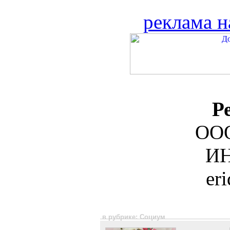
реклама н
Р
ООО
ИН
er
в рубрике: Социум