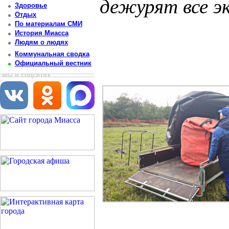
дежурят все э
Здоровье
Отдых
Постоянный адрес статьи: http://newsmiass.ru/index.php?news=54934
По материалам СМИ
История Миасса
Людям о людях
Коммунальная сводка
Официальный вестник
мы в соцсетях