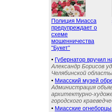
Полиция Миасса
предупреждает о
схеме
мошенничества
"Букет"
•
Губернатор вручил н
Александр Борисов уд
Челябинской область
•
Миасский музей обре
Администрация объяв
архитектурно-художе
городского краеведче
•
Миасские огнеборцы