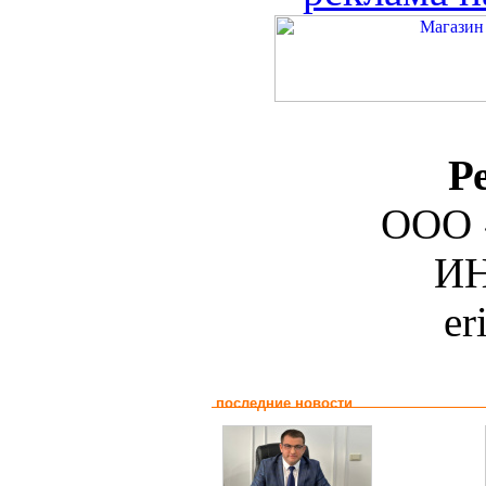
Р
ООО 
ИН
er
последние новости