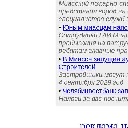
Миасский пожарно-сп
представил город на
специалистов служб
•
Юным миасцам нап
Сотрудники ГАИ Миас
пребывания на патру
ребятам главные пра
•
В Миассе запущен ау
Строителей
Застройщики могут п
4 сентября 2029 год
•
Челябинвестбанк за
Налоги за вас посчи
реклама н