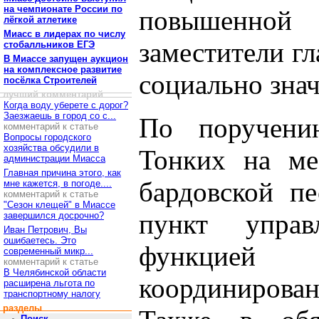
на чемпионате России по
повышенной
лёгкой атлетике
Миасс в лидерах по числу
заместители г
стобалльников ЕГЭ
В Миассе запущен аукцион
на комплексное развитие
социально зна
посёлка Строителей
лучший комментарий
Когда воду уберете с дорог?
Заезжаешь в город со с...
По поручен
комментарий к статье
Вопросы городского
хозяйства обсудили в
Тонких на ме
администрации Миасса
Главная причина этого, как
бардовской п
мне кажется, в погоде....
комментарий к статье
"Сезон клещей" в Миассе
пункт упра
завершился досрочно?
Иван Петрович, Вы
ошибаетесь. Это
функцией
современный микр...
комментарий к статье
В Челябинской области
координирова
расширена льгота по
транспортному налогу
разделы
Поиск