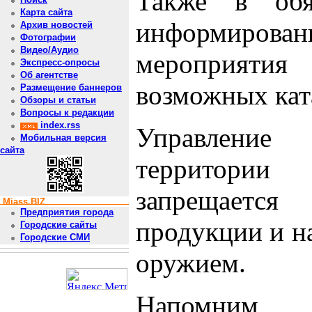
Также в обя
Карта сайта
информировани
Архив новостей
Фотографии
Видео/Аудио
мероприятия
Экспресс-опросы
Об агентстве
возможных кат
Размещение баннеров
Обзоры и статьи
Вопросы к редакции
index.rss
Управление
Мобильная версия
сайта
территории 
запрещается
Miass.BIZ
Предприятия города
продукции и н
Городские сайты
Городские СМИ
оружием.
Напомним, 