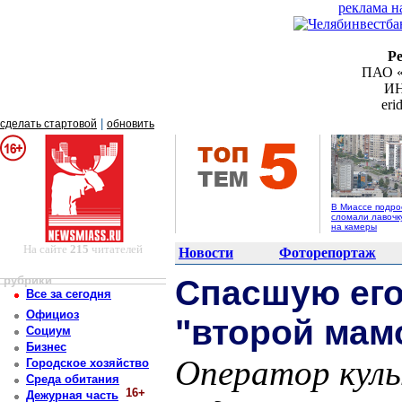
реклама н
Р
ПАО «
ИН
er
|
сделать стартовой
обновить
В Миассе подро
сломали лавочк
на камеры
На сайте
215
читателей
Новости
Фоторепортаж
рубрики
Спасшую ег
Все за сегодня
Официоз
"второй мам
Социум
Бизнес
Оператор куль
Городское хозяйство
Среда обитания
16+
Дежурная часть