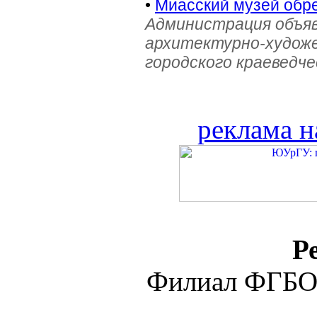
•
Миасский музей обре
Администрация объяв
архитектурно-художе
городского краеведче
реклама н
Р
Филиал ФГБО