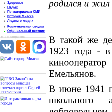
родился и жил
Здоровье
Отдых
Постоянный адрес статьи: http://newsmiass.ru/index.php?news=54927
По материалам СМИ
История Миасса
Людям о людях
Коммунальная сводка
Официальный вестник
В такой же де
мы в соцсетях
1923 года - 
кинооперат
Емельянов.
В июне 1941 г
школьного а
добровольцем