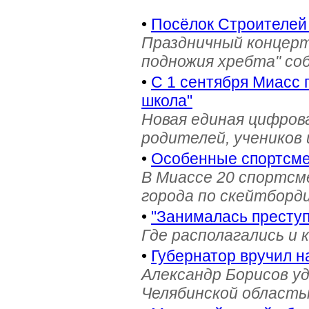
•
Посёлок Строителей
Праздничный концерт
подножия хребта" со
•
С 1 сентября Миасс 
школа"
Новая единая цифров
родителей, учеников 
•
Особенные спортсме
В Миассе 20 спортс
города по скейтборди
•
"Занималась престу
Где располагались и 
•
Губернатор вручил н
Александр Борисов уд
Челябинской область