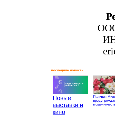
Р
ООО
ИН
er
последние новости
Новые
Полиция Миа
предупреждае
выставки и
мошенничеств
кино