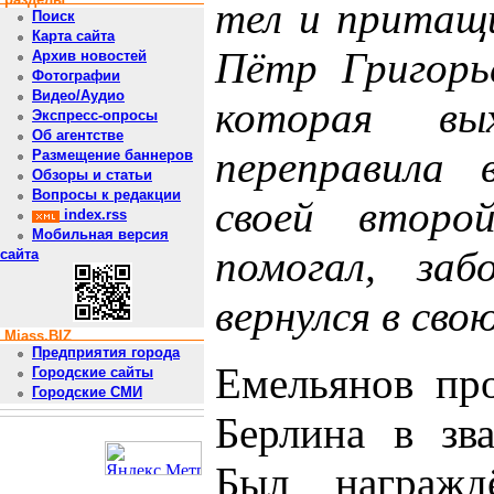
тел и притащи
Поиск
Карта сайта
Пётр Григорь
Архив новостей
Фотографии
Видео/Аудио
которая в
Экспресс-опросы
Об агентстве
переправила 
Размещение баннеров
Обзоры и статьи
Вопросы к редакции
своей второ
index.rss
Мобильная версия
помогал, заб
сайта
вернулся в сво
Miass.BIZ
Предприятия города
Емельянов пр
Городские сайты
Городские СМИ
Берлина в зва
Был награжд