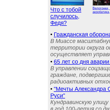
Что с тобой
Велогонки,
акробатика,
случилось,
Федя?
•
Гражданская оборон
В Миассе масштабную
территории округа о
осуществляет управ
•
65 лет со дня аварии
В управлении соцзащ
граждане, подвергши
радиоактивных отход
•
"Мечты Александра 
Руси"
Кундравинскую улицу 
в год 100-летия со д