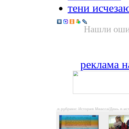
тени исчеза
Нашли ошиб
реклама н
в рубрике: История Миасса/День в и