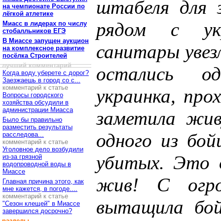
штабеля для з
на чемпионате России по
лёгкой атлетике
рядом с ук
Миасс в лидерах по числу
стобалльников ЕГЭ
В Миассе запущен аукцион
санитары увезл
на комплексное развитие
посёлка Строителей
лучший комментарий
остались о
Когда воду уберете с дорог?
Заезжаешь в город со с...
комментарий к статье
украинка, про
Вопросы городского
хозяйства обсудили в
администрации Миасса
заметила жив
Было бы правильно
разместить результаты
одного из бой
расследова...
комментарий к статье
Уголовное дело возбудили
убитых. Это о
из-за грязной
водопроводной воды в
Миассе
жив! С огр
Главная причина этого, как
мне кажется, в погоде....
комментарий к статье
вытащила бой
"Сезон клещей" в Миассе
завершился досрочно?
разделы