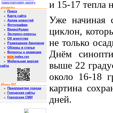
и 15-17 тепла 
транспортному налогу
разделы
Поиск
Карта сайта
Уже начиная 
Архив новостей
Фотографии
циклон, котор
Видео/Аудио
Экспресс-опросы
Об агентстве
не только оса
Размещение баннеров
Обзоры и статьи
Днём синопти
Вопросы к редакции
index.rss
Мобильная версия
выше 22 градус
сайта
около 16-18 г
Miass.BIZ
картина сохра
Предприятия города
Городские сайты
дней.
Городские СМИ