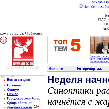
реклама н
Р
ПАО «
ИН
er
|
сделать стартовой
обновить
Вопросы городс
хозяйства обсуд
администрации
На сайте
346
читателей
Новости
Фоторепортаж
рубрики
Неделя начн
Все за сегодня
Официоз
Синоптики рас
Социум
Бизнес
начнётся с жар
Городское хозяйство
Среда обитания
16+
Дежурная часть