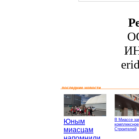
Р
О
ИН
eri
последние новости
Юным
В Миассе за
комплексное
миасцам
Строителей
напомнили