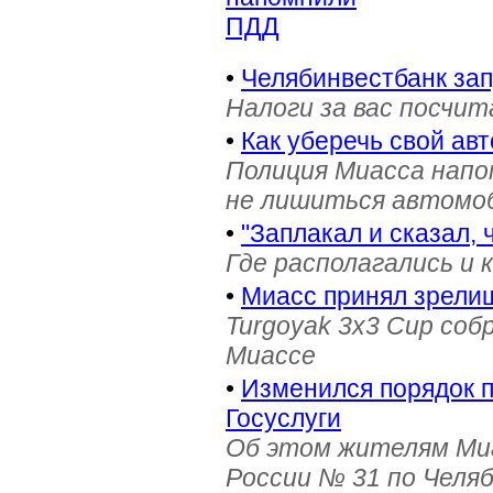
ПДД
•
Челябинвестбанк за
Налоги за вас посчи
•
Как уберечь свой ав
Полиция Миасса напо
не лишиться автомоб
•
"Заплакал и сказал, 
Где располагались и 
•
Миасс принял зрели
Turgoyak 3x3 Cup соб
Миассе
•
Изменился порядок 
Госуслуги
Об этом жителям Ми
России № 31 по Челя