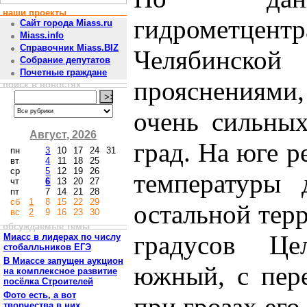
наши проекты
гидрометце
Сайт города Miass.ru
Miass.info
Справочник Miass.BIZ
Челябинско
Собрание депутатов
Почетные граждане
прояснениями,
поиск в новостях
очень сильных
Август, 2026
град. На юге 
пн
3
10
17
24
31
вт
4
11
18
25
ср
5
12
19
26
температуры 
чт
6
13
20
27
пт
7
14
21
28
сб
1
8
15
22
29
остальной тер
вс
2
9
16
23
30
обсуждаемые темы
градусов Це
Миасс в лидерах по числу
стобалльников ЕГЭ
В Миассе запущен аукцион
южный, с пере
на комплексное развитие
посёлка Строителей
Фото есть, а вот
при грозах его
творчества в них