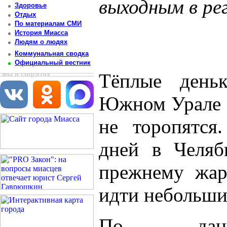
выходным в ре
Здоровье
Отдых
Постоянный адрес статьи: http://newsmiass.ru/index.php?news=50614
По материалам СМИ
История Миасса
Людям о людях
Коммунальная сводка
Официальный вестник
Тёплые деньк
мы в соцсетях
Южном Урале в
не торопятся
дней в Челяб
прежнему жар
идти небольши
По данны