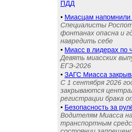
ПДД
•
Миасцам напомнили 
Специалисты Роспотр
фонтанах опасна и г
навредить себе
•
Миасс в лидерах по 
Девять миасских выпу
ЕГЭ-2026
•
ЗАГС Миасса закрыв
С 1 сентября 2026 го
закрываются централ
регистрации брака о
•
Безопасность за рул
Водителям Миасса н
транспортным средс
состоянии запрещен