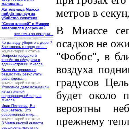
маловато...
метров в секун
Жительница Миасса
пойдёт под суд за
убийство сожителя
"Сезон клещей" в Миассе
В Миассе сег
завершился досрочно?
все темы за сегодня...
лучший комментарий
осадков не ожи
Когда воду уберете с дорог?
Заезжаешь в город со с...
комментарий к статье
"Фобос", в бл
Вопросы городского
хозяйства обсудили в
администрации Миасса
воздуха подни
Было бы правильно
разместить результаты
градусов Цель
расследова...
комментарий к статье
Уголовное дело возбудили
будет около п
из-за грязной
водопроводной воды в
Миассе
вероятны не
Иван Петрович, Вы
ошибаетесь. Это
современный микр...
прежнему тепл
комментарий к статье
В Челябинской области
расширена льгота по