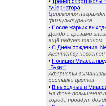
•
Тренер спортшколы "
губернатора
Церемония награжден
физкультурника
•
После жарких выход
Дожди с грозами внов
ещё радует теплом
•
С Днём рождения, Ne
Агентству новостей 
•
Полиция Миасса пре
"Букет"
Аферисты выманивают
доставки цветов
•
В выходные в Миасс
На фоне повышения т
городе пройдут дожд