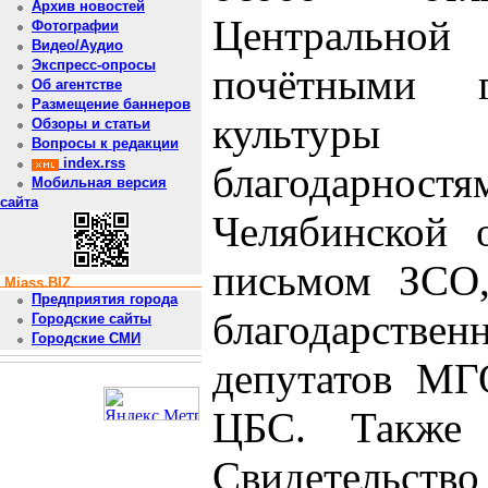
Архив новостей
Центральной
Фотографии
Видео/Аудио
Экспресс-опросы
почётными г
Об агентстве
Размещение баннеров
культуры Ч
Обзоры и статьи
Вопросы к редакции
index.rss
благодарнос
Мобильная версия
сайта
Челябинской о
письмом ЗСО,
Miass.BIZ
Предприятия города
благодарстве
Городские сайты
Городские СМИ
депутатов МГ
ЦБС. Также
Свидетельств