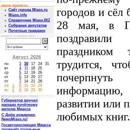
наши проекты
городов и сёл 
Сайт города Miass.ru
Miass.info
Справочник Miass.BIZ
28 мая, в Г
Собрание депутатов
Почетные граждане
поздравили
поиск в новостях
праздником
Август, 2026
трудится, чт
пн
3
10
17
24
31
вт
4
11
18
25
ср
5
12
19
26
почерпнуть
чт
6
13
20
27
пт
7
14
21
28
сб
1
8
15
22
29
информацию,
вс
2
9
16
23
30
обсуждаемые темы
развитии или п
Губернатор вручил
награду почётному
жителю Миасса
любимых книг.
С Днём рождения,
NewsMiass.ru!
Госавтоинспекция Миасса
проведёт тотальные