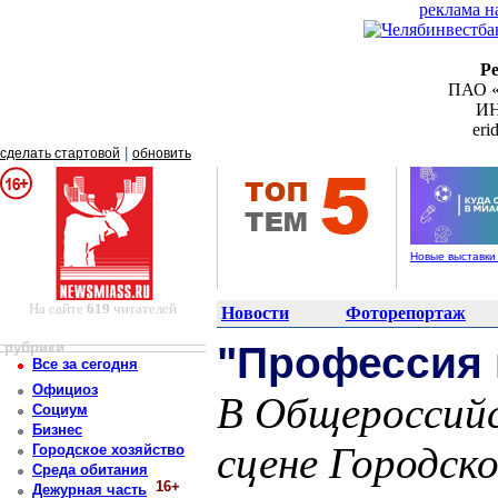
реклама н
Р
ПАО «
ИН
er
|
сделать стартовой
обновить
Новые выставки
На сайте
619
читателей
Новости
Фоторепортаж
рубрики
"Профессия 
Все за сегодня
Официоз
В Общероссийс
Социум
Бизнес
сцене Городск
Городское хозяйство
Среда обитания
16+
Дежурная часть