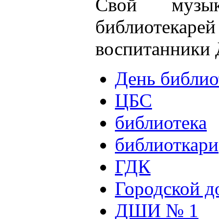
Свой музы
библиотек
воспитанники
День библио
ЦБС
библиотека
библиоткари
ГДК
Городской д
ДШИ № 1