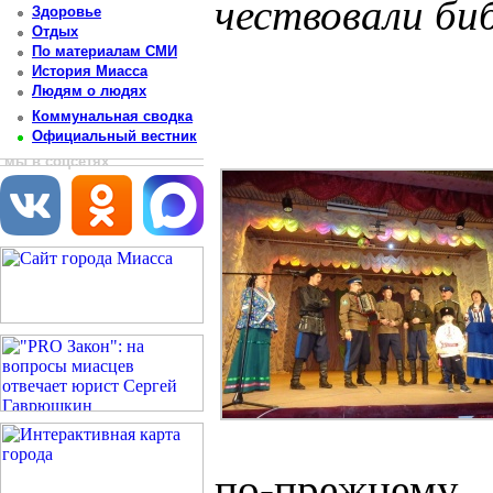
чествовали би
Здоровье
Отдых
Постоянный адрес статьи: http://newsmiass.ru/index.php?news=50121
По материалам СМИ
История Миасса
Людям о людях
Коммунальная сводка
Официальный вестник
мы в соцсетях
по-прежнем