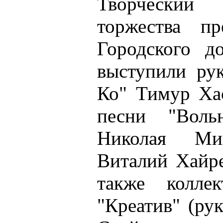
Творческий
торжества пр
Городского д
выступили ру
Ко" Тимур Хас
песни "Воль
Николая Ми
Виталий Хайре
также коллек
"Креатив" (ру