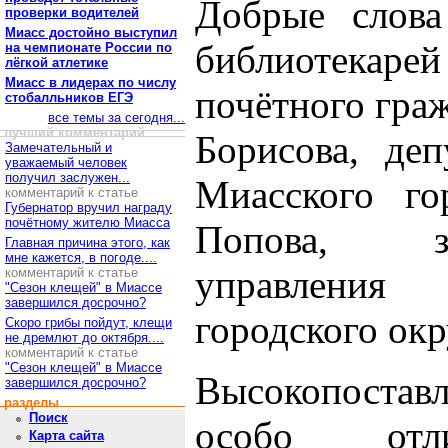
Добрые слова
проверки водителей
Миасс достойно выступил
библиотека
на чемпионате России по
лёгкой атлетике
Миасс в лидерах по числу
почётного гра
стобалльников ЕГЭ
все темы за сегодня...
лучший комментарий
Борисова, деп
Замечательный и
уважаемый человек
получил заслужен...
Миасского го
комментарий к статье
Губернатор вручил награду
почётному жителю Миасса
Попова, за
Главная причина этого, как
мне кажется, в погоде....
управления
комментарий к статье
"Сезон клещей" в Миассе
завершился досрочно?
городского ок
Скоро грибы пойдут, клещи
не дремлют до октября....
комментарий к статье
"Сезон клещей" в Миассе
Высокопостав
завершился досрочно?
разделы
Поиск
особо отли
Карта сайта