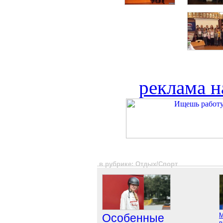
реклама н
в рубрике: Отдых/Спорт
Особенные
М
в