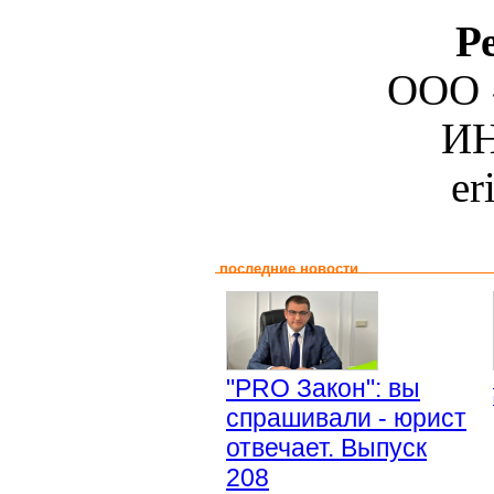
Р
ООО 
ИН
er
последние новости
"PRO Закон": вы
спрашивали - юрист
отвечает. Выпуск
208