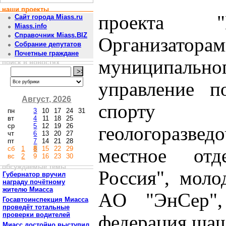
наши проекты
проекта "
Сайт города Miass.ru
Miass.info
Справочник Miass.BIZ
Организат
Собрание депутатов
Почетные граждане
муниципальн
поиск в новостях
управление п
Август, 2026
спорту 
пн
3
10
17
24
31
вт
4
11
18
25
ср
5
12
19
26
геологоразве
чт
6
13
20
27
пт
7
14
21
28
сб
1
8
15
22
29
местное отд
вс
2
9
16
23
30
обсуждаемые темы
Россия", моло
Губернатор вручил
награду почётному
жителю Миасса
АO "ЭнСер",
Госавтоинспекция Миасса
проведёт тотальные
проверки водителей
федерация шаш
Миасс достойно выступил