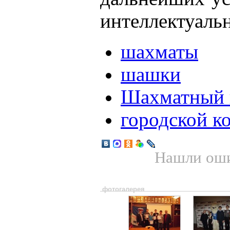
интеллектуаль
шахматы
шашки
Шахматный 
городской к
Нашли оши
фотогалерея