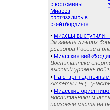
спортсмены
ч
л
Миасса
состязались в
скейтбординге
•
Миасцы выступили н
За звание лучших бор
регионов России и бл
•
Миасские вейкбордис
Воспитанники спорти
высокий уровень под
•
На старт под ночным
Атлеты ГРЦ - участн
•
Миасские ориентиро
Воспитанники миасск
призовые места на п