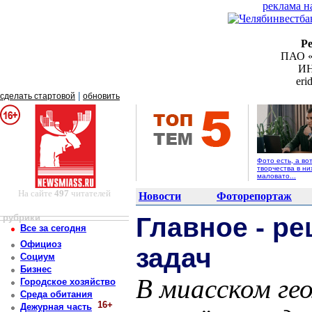
реклама н
Р
ПАО «
ИН
er
|
сделать стартовой
обновить
Фото есть, а во
творчества в ни
маловато...
На сайте
497
читателей
Новости
Фоторепортаж
рубрики
Главное - р
Все за сегодня
Официоз
задач
Социум
Бизнес
В миасском ге
Городское хозяйство
Среда обитания
16+
Дежурная часть