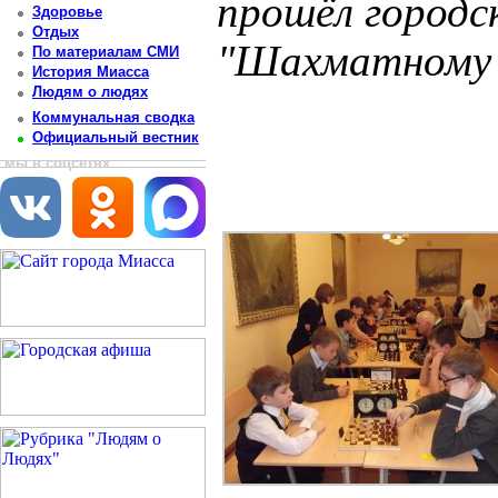
прошёл городс
Здоровье
Отдых
"Шахматному 
По материалам СМИ
История Миасса
Людям о людях
Постоянный адрес статьи: http://newsmiass.ru/index.php?news=48036
Коммунальная сводка
Официальный вестник
мы в соцсетях