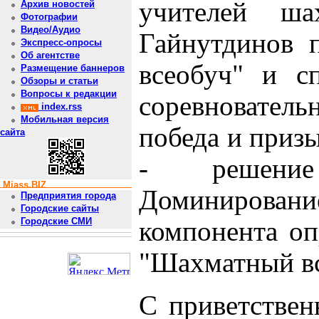
учителей ш
Архив новостей
Фотографии
Видео/Аудио
Гайнутдинов 
Экспресс-опросы
Об агентстве
всеобуч" и с
Размещение баннеров
Обзоры и статьи
Вопросы к редакции
соревновател
index.rss
Мобильная версия
победа и призы
сайта
- решение
Miass.BIZ
Доминирова
Предприятия города
Городские сайты
Городские СМИ
компонента оп
"Шахматный вс
С приветствен