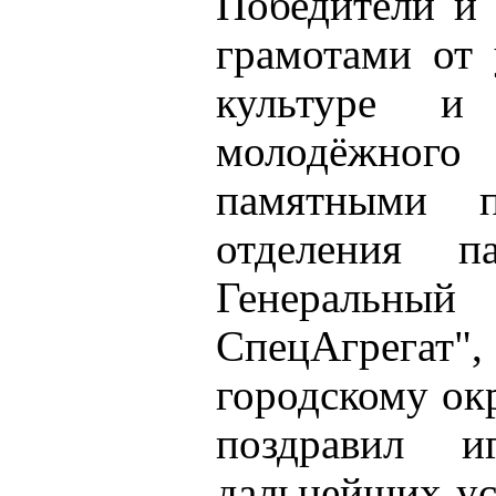
Победители и
грамотами от 
культуре и
молодёжног
памятными п
отделения п
Генеральны
СпецАгрегат"
городскому ок
поздравил 
дальнейших ус