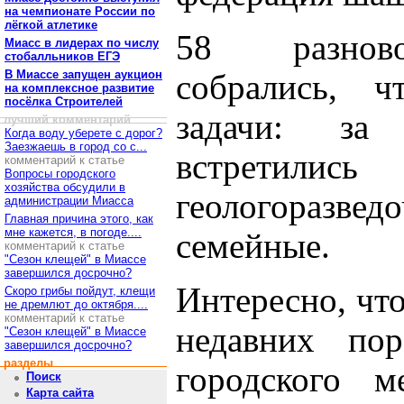
на чемпионате России по
лёгкой атлетике
58 разново
Миасс в лидерах по числу
стобалльников ЕГЭ
В Миассе запущен аукцион
собрались, 
на комплексное развитие
посёлка Строителей
задачи: за
лучший комментарий
Когда воду уберете с дорог?
Заезжаешь в город со с...
встретил
комментарий к статье
Вопросы городского
хозяйства обсудили в
геологоразве
администрации Миасса
Главная причина этого, как
мне кажется, в погоде....
семейные.
комментарий к статье
"Сезон клещей" в Миассе
завершился досрочно?
Интересно, что
Скоро грибы пойдут, клещи
не дремлют до октября....
комментарий к статье
недавних по
"Сезон клещей" в Миассе
завершился досрочно?
разделы
городского м
Поиск
Карта сайта