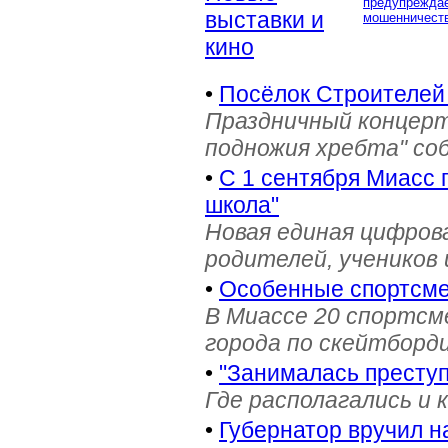
предупреждае
выставки и
мошенничеств
кино
•
Посёлок Строителей
Праздничный концерт
подножия хребта" со
•
С 1 сентября Миасс 
школа"
Новая единая цифров
родителей, учеников 
•
Особенные спортсме
В Миассе 20 спортс
города по скейтборди
•
"Занималась престу
Где располагались и 
•
Губернатор вручил н