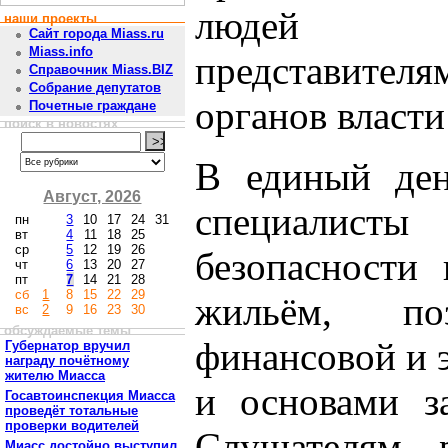
людей по
наши проекты
Сайт города Miass.ru
Miass.info
представит
Справочник Miass.BIZ
Собрание депутатов
органов власти
Почетные граждане
поиск в новостях
В единый ден
Август, 2026
специалисты
пн
3
10
17
24
31
вт
4
11
18
25
ср
5
12
19
26
безопасности
чт
6
13
20
27
пт
7
14
21
28
сб
1
8
15
22
29
жильём, по
вс
2
9
16
23
30
обсуждаемые темы
финансовой и 
Губернатор вручил
награду почётному
жителю Миасса
и основами з
Госавтоинспекция Миасса
проведёт тотальные
проверки водителей
Слушателям р
Миасс достойно выступил