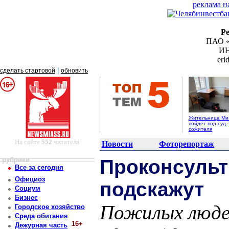
реклама н
Р
ПАО «
ИН
er
|
сделать стартовой
обновить
Жительница Ми
пойдёт под суд 
сожителя
На сайте
552
читателя
Новости
Фоторепортаж
рубрики
Проконсульт
Все за сегодня
Официоз
подскажут
Социум
Бизнес
Пожилых люде
Городское хозяйство
Среда обитания
16+
Дежурная часть