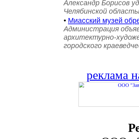
Александр Борисов уд
Челябинской область
•
Миасский музей обре
Администрация объяв
архитектурно-художе
городского краеведче
реклама н
Р