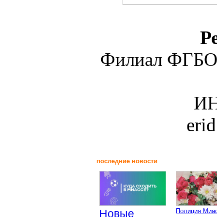
Р
Филиал ФГБО
ИН
eri
последние новости
Новые
Полиция Миа