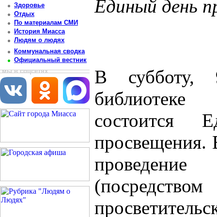
Единый день п
Здоровье
Отдых
Постоянный адрес статьи: http://newsmiass.ru/index.php?news=47933
По материалам СМИ
История Миасса
Людям о людях
Коммунальная сводка
Официальный вестник
В субботу, 
мы в соцсетях
библиотеке
состоится 
просвещения. 
проведени
(посредс
просветитель