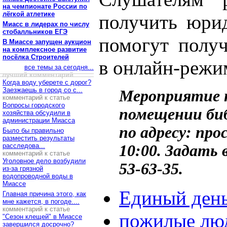
на чемпионате России по
лёгкой атлетике
получить юри
Миасс в лидерах по числу
стобалльников ЕГЭ
помогут получ
В Миассе запущен аукцион
на комплексное развитие
посёлка Строителей
в онлайн-режи
все темы за сегодня...
лучший комментарий
Когда воду уберете с дорог?
Заезжаешь в город со с...
Мероприятие п
комментарий к статье
Вопросы городского
помещении биб
хозяйства обсудили в
администрации Миасса
по адресу: про
Было бы правильно
разместить результаты
расследова...
10:00. Задать
комментарий к статье
Уголовное дело возбудили
53-63-35.
из-за грязной
водопроводной воды в
Миассе
Единый ден
Главная причина этого, как
мне кажется, в погоде....
комментарий к статье
пожилые лю
"Сезон клещей" в Миассе
завершился досрочно?