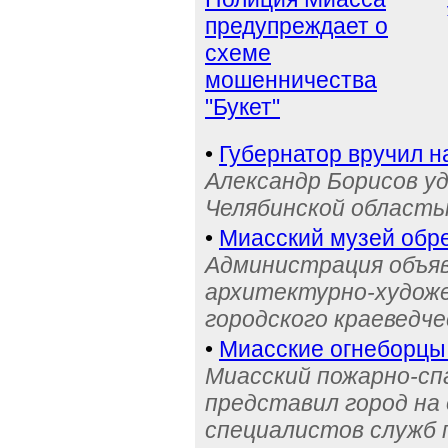
предупреждает о
схеме
мошенничества
"Букет"
•
Губернатор вручил н
Александр Борисов уд
Челябинской область
•
Миасский музей обре
Администрация объяв
архитектурно-художе
городского краеведче
•
Миасские огнеборцы
Миасский пожарно-сп
представил город на
специалистов служб