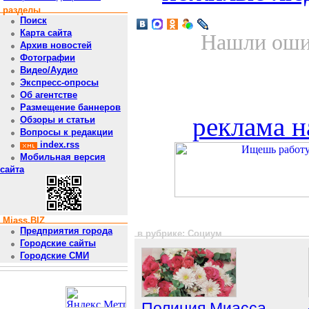
разделы
Поиск
Карта сайта
Нашли ошиб
Архив новостей
Фотографии
Видео/Аудио
Экспресс-опросы
Об агентстве
Размещение баннеров
реклама н
Обзоры и статьи
Вопросы к редакции
index.rss
Мобильная версия
сайта
Miass.BIZ
Предприятия города
в рубрике: Социум
Городские сайты
Городские СМИ
Полиция Миасса