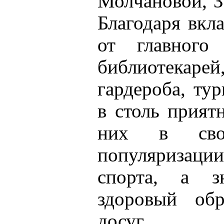
Молчановой, З
Благодаря вкл
от главного
библиотекарей,
гардероба, ту
в столь прият
них в свое
популяризац
спорта, а з
здоровый об
досуг.