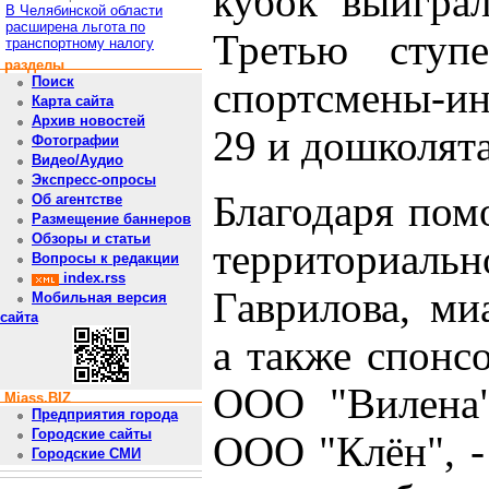
кубок выигра
В Челябинской области
расширена льгота по
Третью ступе
транспортному налогу
разделы
Поиск
спортсмены-и
Карта сайта
Архив новостей
29 и дошколята
Фотографии
Видео/Аудио
Экспресс-опросы
Благодаря пом
Об агентстве
Размещение баннеров
Обзоры и статьи
территори
Вопросы к редакции
index.rss
Гаврилова, ми
Мобильная версия
сайта
а также спонс
ООО "Вилена
Miass.BIZ
Предприятия города
Городские сайты
ООО "Клён", -
Городские СМИ