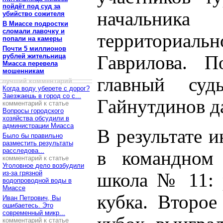
пойдёт под суд за
начальника
убийство сожителя
В Миассе подростки
сломали лавочку и
территориаль
попали на камеры
Почти 5 миллионов
рублей жительница
Гаврилова. П
Миасса перевела
мошенникам
главный суд
лучший комментарий
Когда воду уберете с дорог?
Заезжаешь в город со с...
Гайнутдинов да
комментарий к статье
Вопросы городского
хозяйства обсудили в
администрации Миасса
В результате 
Было бы правильно
разместить результаты
расследова...
в командном 
комментарий к статье
Уголовное дело возбудили
из-за грязной
школа № 11: р
водопроводной воды в
Миассе
кубка. Второе
Иван Петрович, Вы
ошибаетесь. Это
современный микр...
комментарий к статье