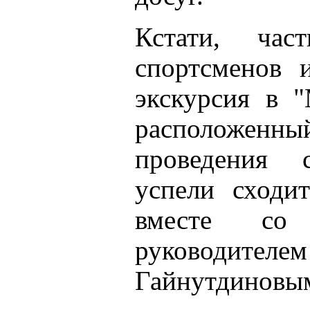
Кстати, час
спортсменов
экскурсия в "
расположенн
проведения 
успели сходи
вместе со
руководите
Гайнутдиновы