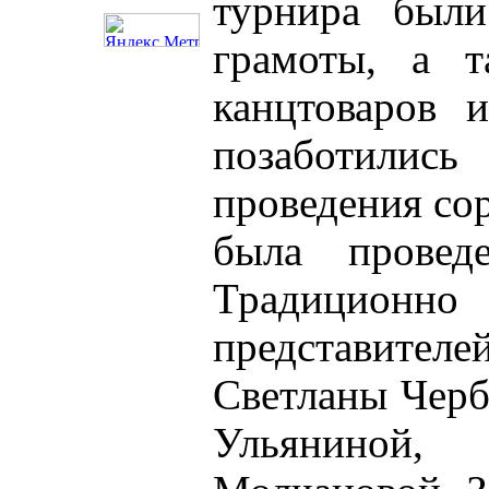
турнира были
грамоты, а т
канцтоваров 
позаботили
проведения со
была провед
Традиционн
представителе
Светланы Черб
Ульяниной