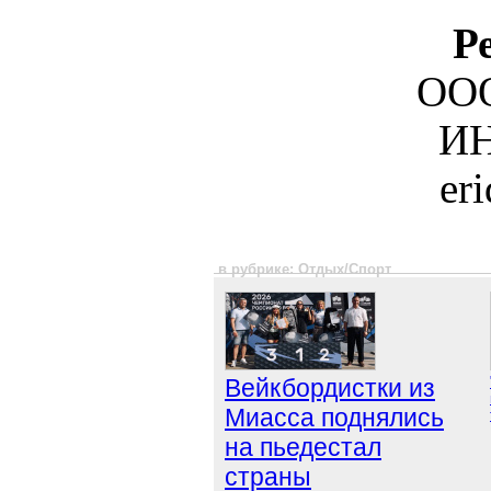
Р
ООО
ИН
er
в рубрике: Отдых/Спорт
Вейкбордистки из
Миасса поднялись
на пьедестал
страны