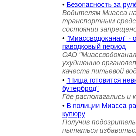
•
Безопасность за рул
Водителям Миасса н
транспортным средс
состоянии запрещен
•
"Миассводоканал" - 
паводковый период
ОАО "Миассводоканал
ухудшению органолеп
качеств питьевой во
•
"Пища готовится нев
бутерброд"
Где располагались и 
•
В полиции Миасса ра
купюру
Получив подозрительн
пытаться избавиться