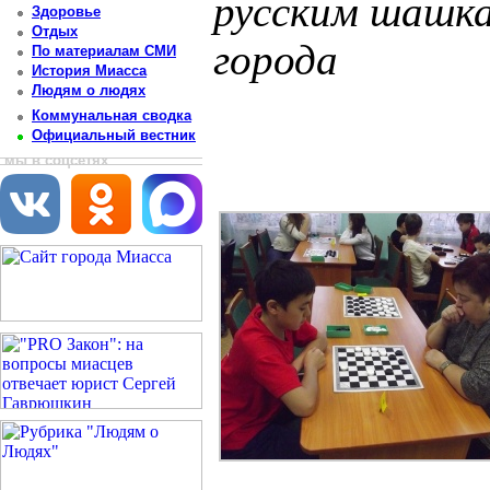
русским шашк
Здоровье
Отдых
города
По материалам СМИ
История Миасса
Людям о людях
Постоянный адрес статьи: http://newsmiass.ru/index.php?news=47662
Коммунальная сводка
Официальный вестник
мы в соцсетях