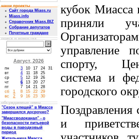
кубок Миасса 
наши проекты
Сайт города Miass.ru
Miass.info
приняли уч
Справочник Miass.BIZ
Собрание депутатов
Организаторам
Почетные граждане
поиск в новостях
управление п
спорту, Цен
Август, 2026
пн
3
10
17
24
31
вт
4
11
18
25
система и фе
ср
5
12
19
26
чт
6
13
20
27
пт
7
14
21
28
городского окр
сб
1
8
15
22
29
вс
2
9
16
23
30
обсуждаемые темы
Поздравления 
"Сезон клещей" в Миассе
завершился досрочно?
"Миассводоканал" - о
и приветст
безопасности питьевой
воды в паводковый
период
участников т
Жительница Миасса