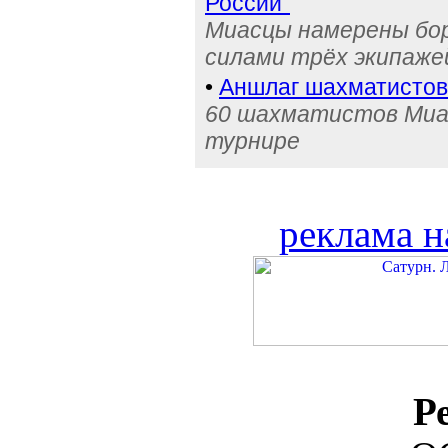
России"
Миасцы намерены бо
силами трёх экипаже
•
Аншлаг шахматистов 
60 шахматистов Миа
турнире
реклама н
Р