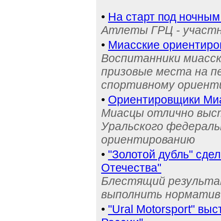
•
На старт под ночным
Атлеты ГРЦ - участн
•
Миасские ориентиро
Воспитанники миасск
призовые места на п
спортивному ориент
•
Ориентировщики Миа
Миасцы отлично выст
Уральского федераль
ориентированию
•
"Золотой дубль" сде
Отечества"
Блестящий результа
выполнить норматив
•
"Ural Motorsport" вы