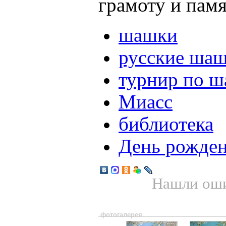
грамоту и пам
шашки
русские ша
турнир по 
Миасс
библиотека
День рожде
Нашли оши
фотогалерея