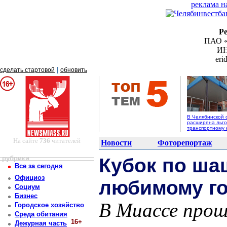
реклама н
Р
ПАО «
ИН
er
|
сделать стартовой
обновить
В Челябинской 
расширена льго
транспортному 
На сайте
736
читателей
Новости
Фоторепортаж
рубрики
Кубок по ша
Все за сегодня
Официоз
любимому г
Социум
Бизнес
В Миассе прош
Городское хозяйство
Среда обитания
16+
Дежурная часть