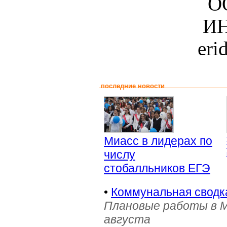
О
ИН
eri
последние новости
Миасс в лидерах по
числу
стобалльников ЕГЭ
•
Коммунальная сводка
Плановые работы в Ми
августа