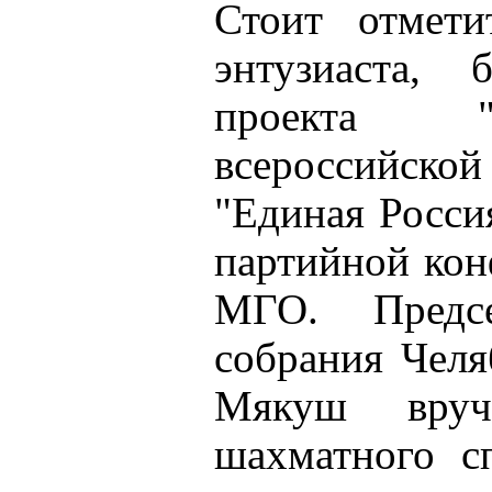
Стоит отмети
энтузиаста, 
проекта "
всероссийск
"Единая Росси
партийной кон
МГО. Председ
собрания Челя
Мякуш вруч
шахматного с