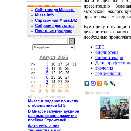
были выделены в отд
наши проекты
презентацию "Зелёна
Сайт города Miass.ru
авторской эколого-к
Miass.info
организовала мастер-к
Справочник Miass.BIZ
Собрание депутатов
Все присутствующие со
Почетные граждане
дело не только одного
поиск в новостях
необходимо продолжать
ЦБС
библиотека
Август, 2026
библиотекари
День профессион
пн
3
10
17
24
31
экология
вт
4
11
18
25
ср
5
12
19
26
год экологии
чт
6
13
20
27
пт
7
14
21
28
сб
1
8
15
22
29
вс
2
9
16
23
30
фотогалерея
обсуждаемые темы
Миасс в лидерах по числу
стобалльников ЕГЭ
В Миассе запущен аукцион
на комплексное развитие
посёлка Строителей
Фото есть, а вот
творчества в них