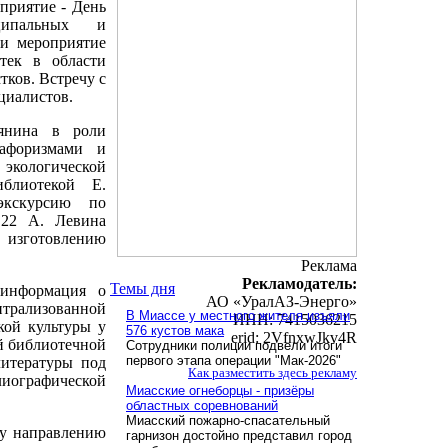
приятие - День
ципальных и
ии мероприятие
тек в области
тков. Встречу с
циалистов.
янина в роли
 афоризмами и
кологической
иблиотекой Е.
экскурсию по
 22 А. Левина
 изготовлению
Реклама
Рекламодатель:
Темы дня
 информация о
АО «УралАЗ-Энерго»
нтрализованной
В Миассе у местного жителя изъяли
ИНН: 7415036215
кой культуры у
576 кустов мака
erid: 2VfnxwJkv4R
й библиотечной
Сотрудники полиции подвели итоги
первого этапа операции "Мак-2026"
литературы под
Как разместить здесь рекламу
лиографической
Миасские огнеборцы - призёры
областных соревнований
Миасский пожарно-спасательный
му направлению
гарнизон достойно представил город