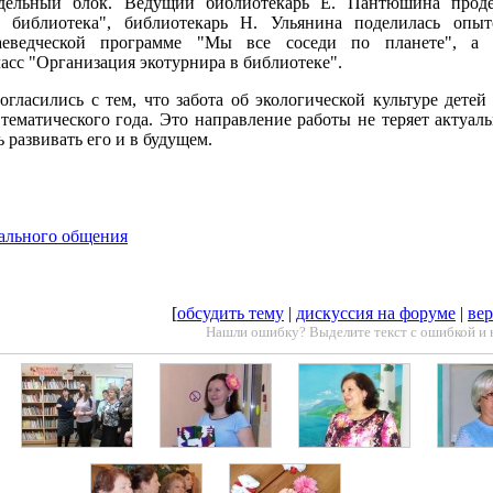
ельный блок. Ведущий библиотекарь Е. Пантюшина проде
я библиотека", библиотекарь Н. Ульянина поделилась опы
раеведческой программе "Мы все соседи по планете", а
ласс "Организация экотурнира в библиотеке".
гласились с тем, что забота об экологической культуре детей
 тематического года. Это направление работы не теряет актуал
 развивать его и в будущем.
ального общения
[
обсудить тему
|
дискуссия на форуме
|
вер
Нашли ошибку? Выделите текст с ошибкой и 