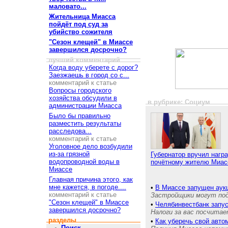
маловато...
Жительница Миасса
пойдёт под суд за
убийство сожителя
"Сезон клещей" в Миассе
завершился досрочно?
лучший комментарий
Когда воду уберете с дорог?
Заезжаешь в город со с...
комментарий к статье
Вопросы городского
хозяйства обсудили в
в рубрике: Социум
администрации Миасса
Было бы правильно
разместить результаты
расследова...
комментарий к статье
Уголовное дело возбудили
из-за грязной
Губернатор вручил нагр
водопроводной воды в
почётному жителю Миас
Миассе
Главная причина этого, как
мне кажется, в погоде....
•
В Миассе запущен аукц
комментарий к статье
Застройщики могут пода
"Сезон клещей" в Миассе
•
Челябинвестбанк запу
завершился досрочно?
Налоги за вас посчита
разделы
•
Как уберечь свой авто
Поиск