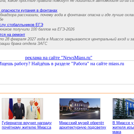
ила, какие простые правила помогут не лишиться автомобиля из-за с
 опасности купания в фонтанах
адзора рассказали, почему вода в фонтанах опасна и где лучше охл
бе
ислу стобалльников ЕГЭ
ников получили 100 баллов на ЕГЭ-2026
тся на ремонт
 по 28 февраля 2027 года в Миассе закрываются центральный вход и з
ации брака отдела ЗАГС
реклама на сайте "NewsMiass.ru"
Губернатор вручил награду
Миасский музей обретёт
В Миассе у
почётному жителю Миасса
архитектурную подсветку
жителя изъ
мака