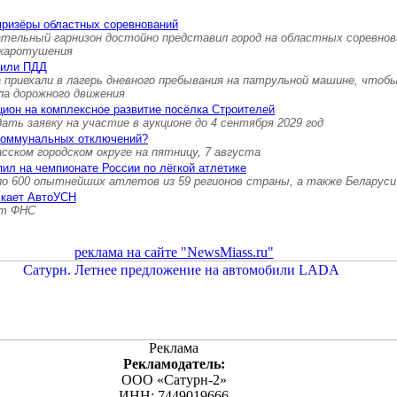
призёры областных соревнований
ательный гарнизон достойно представил город на областных соревнов
ожаротушения
нили ПДД
 приехали в лагерь дневного пребывания на патрульной машине, чтоб
ла дорожного движения
ион на комплексное развитие посёлка Строителей
ть заявку на участие в аукционе до 4 сентября 2029 год
коммунальных отключений?
ском городском округе на пятницу, 7 августа
ил на чемпионате России по лёгкой атлетике
ло 600 опытнейших атлетов из 59 регионов страны, а также Беларуси
скает АвтоУСН
ет ФНС
реклама на сайте "NewsMiass.ru"
Реклама
Рекламодатель:
ООО «Сатурн-2»
ИНН: 7449019666