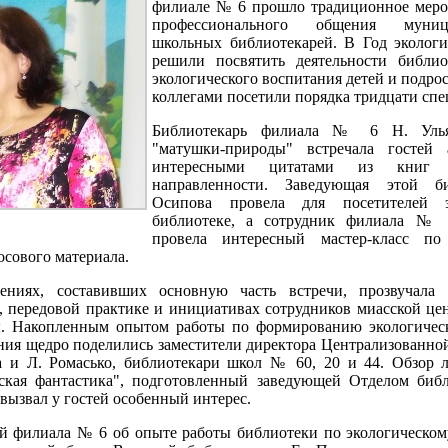
филиале № 6 прошло традиционное меро
профессионального общения муни
школьных библиотекарей. В Год эколог
решили посвятить деятельности библио
экологического воспитания детей и подрос
коллегами посетили порядка тридцати спе
Библиотекарь филиала № 6 Н. Уль
"матушки-природы" встречала гостей
интересными цитатами из книг э
направленности. Заведующая этой б
Осипова провела для посетителей 
библиотеке, а сотрудник филиала №
провела интересный мастер-класс по
осового материала.
ниях, составивших основную часть встречи, прозвучала
, передовой практике и инициативах сотрудников миасской це
ы. Накопленным опытом работы по формированию экологичес
ния щедро поделились заместители директора Централизованно
а и Л. Ромасько, библиотекари школ № 60, 20 и 44. Обзор 
ская фантастика", подготовленный заведующей Отделом биб
вызвал у гостей особенный интерес.
й филиала № 6 об опыте работы библиотеки по экологическо