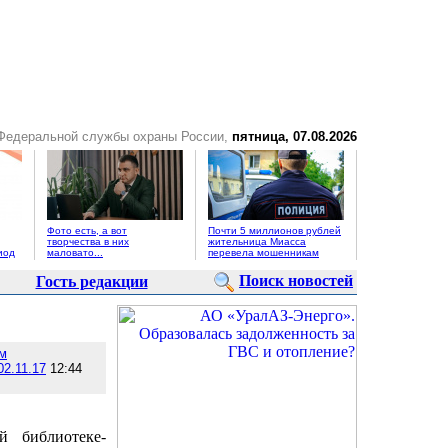
 Федеральной службы охраны России,
пятница, 07.08.2026
Фото есть, а вот
Почти 5 миллионов рублей
творчества в них
жительница Миасса
иод
маловато...
перевела мошенникам
Поиск новостей
Гость редакции
м
02.11.17
12:44
 библиотеке-