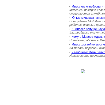
•
Миасские огнеборцы - 
Миасский пожарно-спас
специалистов служб п
•
Юным миасцам напом
Сотрудники ГАИ Миасса
ребятам главные прави
•
В Миассе запущен аукц
Застройщики могут пода
•
Кому в Миассе ждать 
Плановые работы в Миас
•
Миасс достойно выступ
За медали боролись око
•
Челябинвестбанк запу
Налоги за вас посчита