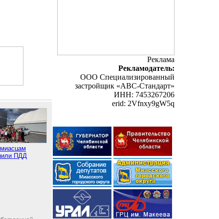
Реклама
Рекламодатель:
ООО Специализированный
застройщик «АВС-Стандарт»
ИНН: 7453267206
erid: 2Vfnxy9gW5q
миасцам
нили ПДД