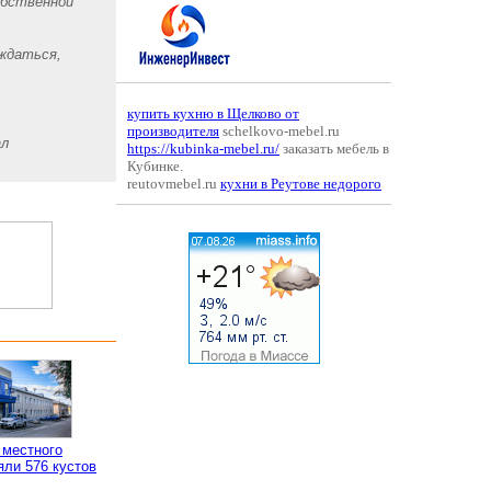
обственной
аждаться,
купить кухню в Щелково от
производителя
schelkovo-mebel.ru
ал
https://kubinka-mebel.ru/
заказать мебель в
Кубинке.
reutovmebel.ru
кухни в Реутове недорого
 местного
яли 576 кустов