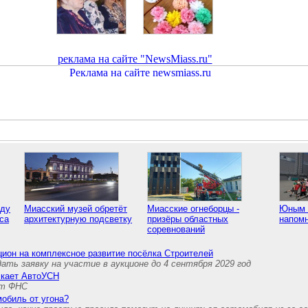
реклама на сайте "NewsMiass.ru"
аду
Миасский музей обретёт
Миасские огнеборцы -
Юным 
са
архитектурную подсветку
призёры областных
напом
соревнований
ион на комплексное развитие посёлка Строителей
ть заявку на участие в аукционе до 4 сентября 2029 год
скает АвтоУСН
ет ФНС
мобиль от угона?