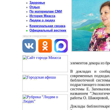
Здоровье
Отдых
По материалам СМИ
История Миасса
Людям о людях
Коммунальная сводка
Официальный вестник
мы в соцсетях
элементов декора из бр
В докладах и сообще
современных подходах
библиотечной систем
подрастающего поколе
системы Е. Запевалов
названием "Экологиче
работы О. Шакировой, 
Доклады библиотекаре