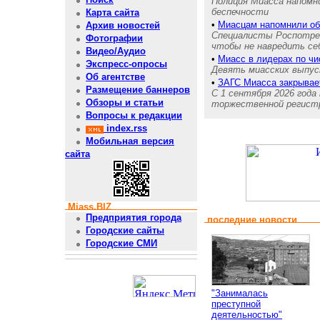
Полиция Миасса напомн
беспечности
Карта сайта
•
Миасцам напомнили об
Архив новостей
Специалисты Роспотребн
Фотографии
чтобы не навредить се
Видео/Аудио
•
Миасс в лидерах по ч
Экспресс-опросы
Девять миасских выпуск
Об агентстве
•
ЗАГС Миасса закрывае
Размещение баннеров
С 1 сентября 2026 года
Обзоры и статьи
торжественной регистр
Вопросы к редакции
index.rss
Мобильная версия
сайта
Miass.BIZ
Предприятия города
последние новости
Городские сайты
Городские СМИ
"Занималась
преступной
деятельностью"