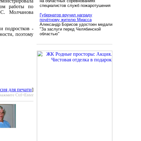
монстрировала
на областных соревнованиях
специалистов служб пожаротушения
том работы по
 С. Молчанова
Губернатор вручил награду
почётному жителю Миасса
Александр Борисов удостоен медали
 и подростков -
"За заслуги перед Челябинской
ьности, поэтому
областью"
сия для печати
]
нажмите Ctrl+Enter