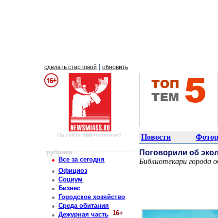
|
сделать стартовой
обновить
На сайте
596
читателей
Новости
Фотор
рубрики
Поговорили об эко
Все за сегодня
Библиотекари города о
Постоянный адрес статьи: http://newsmiass.ru/index.php?news=47499
Официоз
Социум
Бизнес
Городское хозяйство
Среда обитания
16+
Дежурная часть