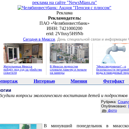
реклама на сайте "NewsMiass.ru"
Реклама
Рекламодатель:
ПАО «Челябинвестбанк»
ИНН: 7421000200
erid: 2Vfnxy5H9Nb
Сегодня в Миассе
, День специальной связи и информации
Жительница Миасса
В Миассе подростки
"Миассводоканал" - о
пойдёт под суд за убийство
сломали лавочку и попали
безопасности питьевой
сожителя
на камеры
воды в паводковый пер
епортаж
Интервью
Мнения
Фотофакт
логии
бсудили вопросы экологического воспитания детей и подростков
Агентство новостей "NewsMiass.ru"
Рубрика:
Социу
Опубликовано:
фото
В минувший понедельник в миасской