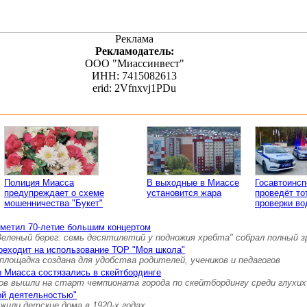
Реклама
Рекламодатель:
ООО "Миассинвест"
ИНН: 7415082613
erid: 2Vfnxvj1PDu
Полиция Миасса
В выходные в Миассе
Госавтоинс
предупреждает о схеме
установится жара
проведёт то
мошенничества "Букет"
проверки во
тметил 70-летие большим концертом
Зеленый берег: семь десятилетий у подножия хребта" собрал полный 
реходит на использование ТОР "Моя школа"
площадка создана для удобства родителей, учеников и педагогов
 Миасса состязались в скейтбординге
ов вышли на старт чемпионата города по скейтбордингу среди глухих
ой деятельностью"
 жили детские дома в 1920-х годах