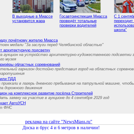
В выходные в Миассе
Госавтоинспекция Миасса
С 1 сентя
установится жара
проведёт тотальные
переходит
проверки водителей
использов
школа"
граду почётному жителю Миасса
тоен медали "За заслуги перед Челябинской областью"
т архитектурную подсветку
а аукцион на устройство архитектурно-художественного подсветки 
ого музея
призёры областных соревнований
ательный гарнизон достойно представил город на областных соревнов
ожаротушения
нили ПДД
 приехали в лагерь дневного пребывания на патрульной машине, чтоб
ла дорожного движения
ион на комплексное развитие посёлка Строителей
ть заявку на участие в аукционе до 4 сентября 2029 год
скает АвтоУСН
ет ФНС
реклама на сайте "NewsMiass.ru"