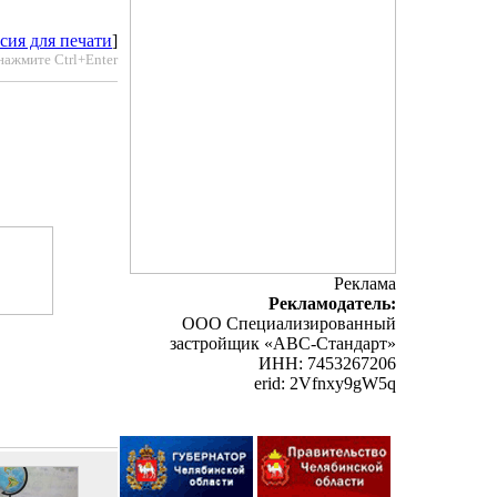
сия для печати
]
нажмите Ctrl+Enter
Реклама
Рекламодатель:
ООО Специализированный
застройщик «АВС-Стандарт»
ИНН: 7453267206
erid: 2Vfnxy9gW5q