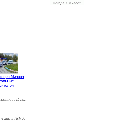
пекция Миасса
тальные
дителей
зрительный зал
 и лиц с ПОДА