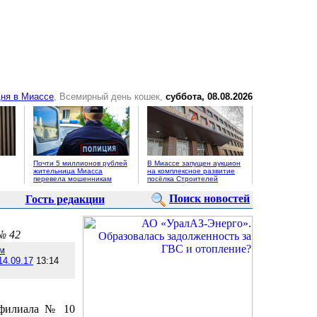
ня в Миассе
, Всемирный день кошек,
суббота, 08.08.2026
Почти 5 миллионов рублей
В Миассе запущен аукцион
жительница Миасса
на комплексное развитие
перевела мошенникам
посёлка Строителей
Поиск новостей
Гость редакции
№ 42
м
14.09.17
13:14
ь филиала № 10