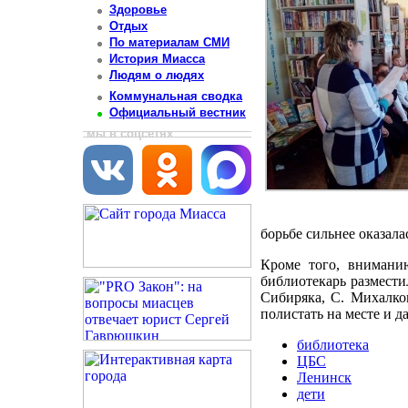
Здоровье
Отдых
По материалам СМИ
История Миасса
Людям о людях
Коммунальная сводка
Официальный вестник
мы в соцсетях
борьбе сильнее оказала
Кроме того, вниманию
библиотекарь размести
Сибиряка, С. Михалко
полистать на месте и д
библиотека
ЦБС
Ленинск
дети