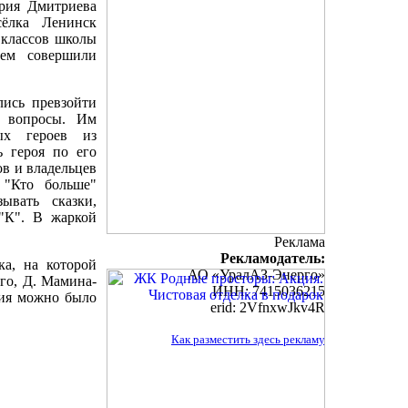
рия Дмитриева
сёлка Ленинск
 классов школы
рем совершили
лись превзойти
е вопросы. Им
ых героев из
ь героя по его
ов и владельцев
 "Кто больше"
ывать сказки,
"К". В жаркой
Реклама
Рекламодатель:
ка, на которой
АО «УралАЗ-Энерго»
ого, Д. Мамина-
ИНН: 7415036215
ния можно было
erid: 2VfnxwJkv4R
Как разместить здесь рекламу