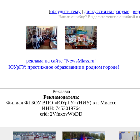
[
обсудить тему
|
дискуссия на форуме
|
вер
Нашли ошибку? Выделите текст с ошибкой и 
реклама на сайте "NewsMiass.ru"
Реклама
Рекламодатель:
Филиал ФГБОУ ВПО «ЮУрГУ» (НИУ) в г. Миассе
ИНН: 7453019764
erid: 2VfnxxvWbDD