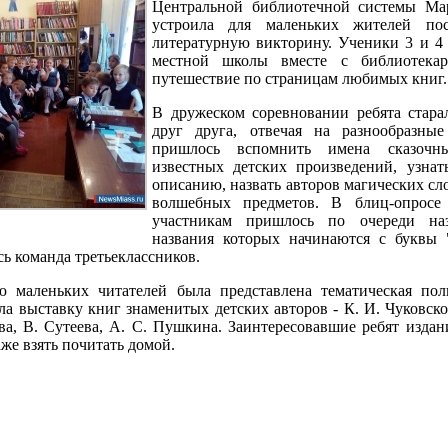
Центральной библиотечной системы Ма
устроила для маленьких жителей по
литературную викторину. Ученики 3 и 4
местной школы вместе с библиотека
путешествие по страницам любимых книг.
В дружеском соревновании ребята стара
друг друга, отвечая на разнообразны
пришлось вспомнить имена сказочн
известных детских произведений, узнат
описанию, назвать авторов магических сл
волшебных предметов. В блиц-опросе
участникам пришлось по очереди наз
названия которых начинаются с буквы 
сь команда третьеклассников.
 маленьких читателей была представлена тематическая пол
ла выставку книг знаменитых детских авторов - К. И. Чуковск
ва, В. Сутеева, А. С. Пушкина. Заинтересовавшие ребят изда
аже взять почитать домой.