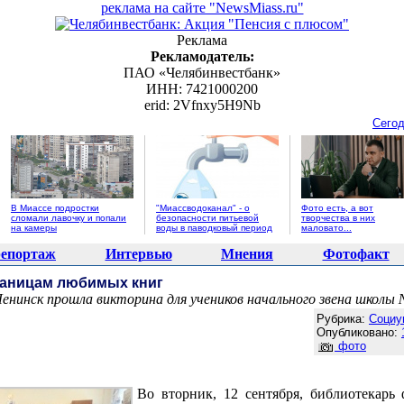
реклама на сайте "NewsMiass.ru"
Реклама
Рекламодатель:
ПАО «Челябинвестбанк»
ИНН: 7421000200
erid: 2Vfnxy5H9Nb
Сегод
В Миассе подростки
"Миассводоканал" - о
Фото есть, а вот
сломали лавочку и попали
безопасности питьевой
творчества в них
на камеры
воды в паводковый период
маловато...
епортаж
Интервью
Мнения
Фотофакт
раницам любимых книг
Ленинск прошла викторина для учеников начального звена школы 
Агентство новостей "NewsMiass.ru"
Рубрика:
Социу
Опубликовано:
фото
Во вторник, 12 сентября, библиотекар