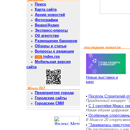
Поиск
Карта сайта
Архив новостей
Фотографии
Видео/Аудио
Экспресс-опросы
Об агентстве
Размещение баннеров
Обзоры и статьи
последние новости
Вопросы к редакции
index.rss
Мобильная версия
сайта
Новые выставки и
кино
Miass.BIZ
Предприятия города
•
Посёлок Строителей о
Городские сайты
Праздничный концерт "
Городские СМИ
•
С 1 сентября Миасс пе
Новая единая цифровая 
•
Особенные спортсмены
В Миассе 20 спортсмен
•
"Занималась преступн
Где располагались и как