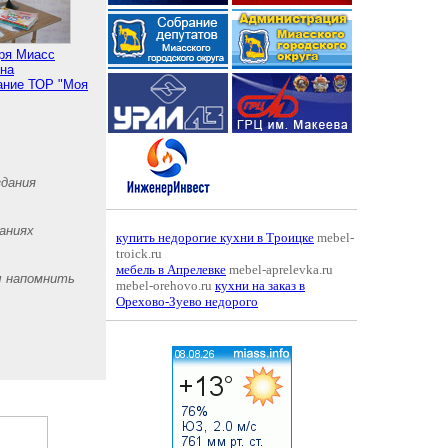
бря Миасс
 на
ание ТОР "Моя
здания
аниях
купить недорогие кухни в Троицке
mebel-
troick.ru
мебель в Апрелевке
mebel-aprelevka.ru
ы напомнить
mebel-orehovo.ru
кухни на заказ в
Орехово-Зуево недорого