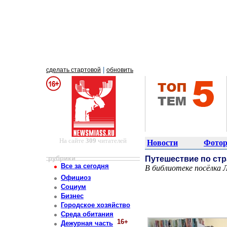
|
сделать стартовой
обновить
На сайте
309
читателей
Новости
Фотор
рубрики
Путешествие по ст
Все за сегодня
В библиотеке посёлка 
Постоянный адрес статьи: http://newsmiass.ru/index.php?news=46895
Официоз
Социум
Бизнес
Городское хозяйство
Среда обитания
16+
Дежурная часть