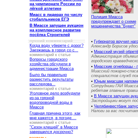
на чемпионате России по
лёгкой атлетике
Миасс в лидерах по числу
Полиция Миасса
стобалльников ЕГЭ
предупреждает о схеме
В Миассе запущен аукцион
мошенничества "Букет"
на комплексное развитие
посёлка Строителей
лучший комментарий
•
Губернатор вручил на
Когда воду уберете с дорог?
Александр Борисов удос
Заезжаешь в город со с...
•
Миасский музей обретё
комментарий к статье
Администрация объявил
Вопросы городского
городского краеведческ
хозяйства обсудили в
•
Миасские огнеборцы - 
администрации Миасса
Миасский пожарно-спас
Было бы правильно
специалистов служб п
разместить результаты
•
Юным миасцам напом
расследова...
Сотрудники ГАИ Миасса
комментарий к статье
ребятам главные прави
Уголовное дело возбудили
•
В Миассе запущен аукц
из-за грязной
Застройщики могут пода
водопроводной воды в
•
Челябинвестбанк запу
Миассе
Налоги за вас посчита
Главная причина этого, как
мне кажется, в погоде....
комментарий к статье
"Сезон клещей" в Миассе
завершился досрочно?
разделы