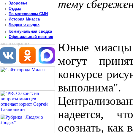
тему сбережен
Здоровье
Отдых
Постоянный адрес статьи: http://newsmiass.ru/index.php?news=46862
По материалам СМИ
История Миасса
Людям о людях
Коммунальная сводка
Официальный вестник
Юные миасцы в
мы в соцсетях
могут приня
конкурсе рису
выполнима". 
Централизован
надеется, ч
осознать, как 