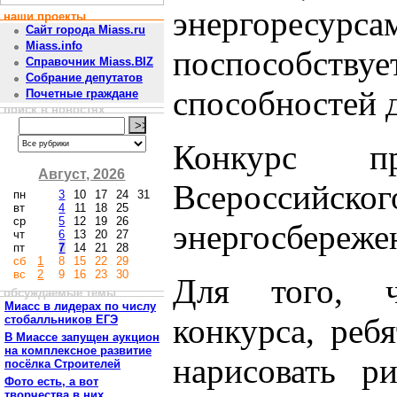
энергорес
наши проекты
Сайт города Miass.ru
Miass.info
поспособству
Справочник Miass.BIZ
Собрание депутатов
способностей д
Почетные граждане
поиск в новостях
Конкурс п
Август, 2026
Всеросси
пн
3
10
17
24
31
вт
4
11
18
25
ср
5
12
19
26
энергосбережен
чт
6
13
20
27
пт
7
14
21
28
сб
1
8
15
22
29
вс
2
9
16
23
30
Для того, ч
обсуждаемые темы
Миасс в лидерах по числу
конкурса, реб
стобалльников ЕГЭ
В Миассе запущен аукцион
на комплексное развитие
нарисовать р
посёлка Строителей
Фото есть, а вот
творчества в них