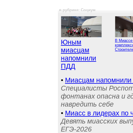
в рубрике: Социум
Юным
В Миассе
комплексн
миасцам
Строител
напомнили
ПДД
•
Миасцам напомнили 
Специалисты Роспотр
фонтанах опасна и г
навредить себе
•
Миасс в лидерах по 
Девять миасских выпу
ЕГЭ-2026