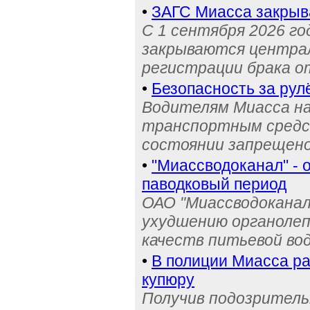
•
ЗАГС Миасса закрыв
С 1 сентября 2026 го
закрываются централ
регистрации брака о
•
Безопасность за рул
Водителям Миасса н
транспортным средс
состоянии запрещен
•
"Миассводоканал" - 
паводковый период
ОАО "Миассводоканал
ухудшению органолеп
качеств питьевой во
•
В полиции Миасса ра
купюру
Получив подозрительн