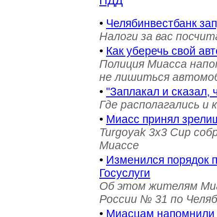
ПДД
•
Челябинвестбанк за
Налоги за вас посчи
•
Как уберечь свой ав
Полиция Миасса напо
не лишиться автомоб
•
"Заплакал и сказал, 
Где располагались и 
•
Миасс принял зрели
Turgoyak 3x3 Cup соб
Миассе
•
Изменился порядок 
Госуслуги
Об этом жителям Ми
России № 31 по Челя
•
Миасцам напомнили 