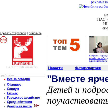
реклама н
Р
ПАО «
ИН
er
|
сделать стартовой
обновить
Вопросы городс
хозяйства обсуд
администрации
На сайте
566
читателей
Новости
Фоторепортаж
рубрики
"Вместе ярч
Все за сегодня
Официоз
Детей и подр
Социум
Бизнес
поучаствовать 
Городское хозяйство
Среда обитания
16+
Дежурная часть