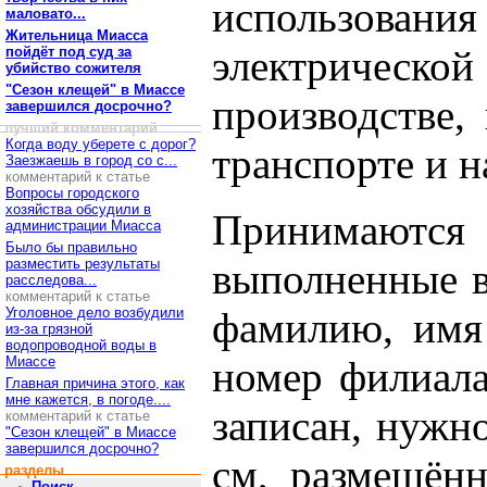
использов
маловато...
Жительница Миасса
электричес
пойдёт под суд за
убийство сожителя
"Сезон клещей" в Миассе
производстве,
завершился досрочно?
лучший комментарий
Когда воду уберете с дорог?
транспорте и н
Заезжаешь в город со с...
комментарий к статье
Вопросы городского
хозяйства обсудили в
Принимаютс
администрации Миасса
Было бы правильно
разместить результаты
выполненные в
расследова...
комментарий к статье
Уголовное дело возбудили
фамилию, имя 
из-за грязной
водопроводной воды в
Миассе
номер филиала
Главная причина этого, как
мне кажется, в погоде....
записан, нужн
комментарий к статье
"Сезон клещей" в Миассе
завершился досрочно?
см, размещён
разделы
Поиск