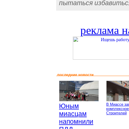
пытаться избавиться
реклама н
последние новости
Юным
В Миассе за
комплексное
миасцам
Строителей
напомнили