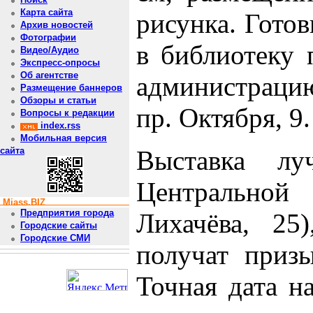
Карта сайта
рисунка. Гото
Архив новостей
Фотографии
в библиотеку 
Видео/Аудио
Экспресс-опросы
Об агентстве
администраци
Размещение баннеров
Обзоры и статьи
пр. Октября, 9.
Вопросы к редакции
index.rss
Мобильная версия
сайта
Выставка л
Центральной 
Miass.BIZ
Предприятия города
Лихачёва, 25
Городские сайты
Городские СМИ
получат призы
Точная дата н