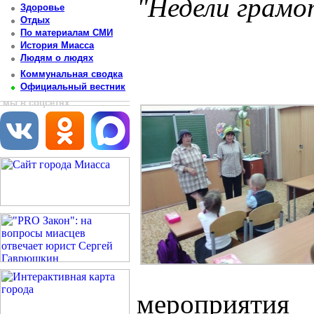
"Недели грам
Здоровье
Отдых
Постоянный адрес статьи: http://newsmiass.ru/index.php?news=46848
По материалам СМИ
История Миасса
Людям о людях
Коммунальная сводка
Официальный вестник
мы в соцсетях
мероприят