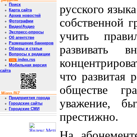
Поиск
русского языка
Карта сайта
Архив новостей
собственной г
Фотографии
Видео/Аудио
учить правил
Экспресс-опросы
Об агентстве
Размещение баннеров
развивать в
Обзоры и статьи
Вопросы к редакции
концентрирова
index.rss
Мобильная версия
сайта
что развитая р
обществе гр
Miass.BIZ
Предприятия города
уважение, бы
Городские сайты
Городские СМИ
престижно.
На абонемент