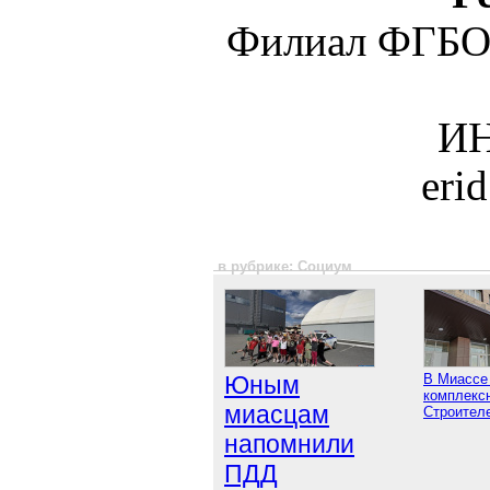
Филиал ФГБО
ИН
eri
в рубрике: Социум
Юным
В Миассе
комплексн
миасцам
Строител
напомнили
ПДД