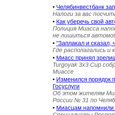
•
Челябинвестбанк за
Налоги за вас посчи
•
Как уберечь свой ав
Полиция Миасса напо
не лишиться автомоб
•
"Заплакал и сказал, 
Где располагались и 
•
Миасс принял зрели
Turgoyak 3x3 Cup соб
Миассе
•
Изменился порядок 
Госуслуги
Об этом жителям Ми
России № 31 по Челя
•
Миасцам напомнили 
Специалисты Роспотр