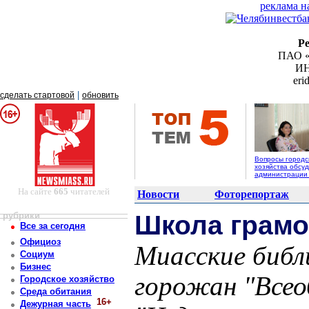
реклама н
Р
ПАО «
ИН
er
|
сделать стартовой
обновить
Вопросы городс
хозяйства обсуд
администрации
На сайте
665
читателей
Новости
Фоторепортаж
рубрики
Школа грамо
Все за сегодня
Официоз
Миасские библ
Социум
Бизнес
горожан "Всео
Городское хозяйство
Среда обитания
16+
Дежурная часть