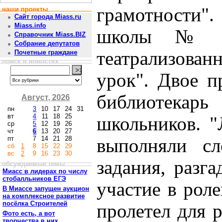
грамотности"
наши проекты
Сайт города Miass.ru
Miass.info
школы № 1
Справочник Miass.BIZ
Собрание депутатов
театрализова
Почетные граждане
поиск в новостях
урок". Двое п
библиотекарь
Август, 2026
пн
3
10
17
24
31
вт
4
11
18
25
школьников. "
ср
5
12
19
26
чт
6
13
20
27
пт
7
14
21
28
выполняли сл
сб
1
8
15
22
29
вс
2
9
16
23
30
задания, разг
обсуждаемые темы
Миасс в лидерах по числу
стобалльников ЕГЭ
участие в рол
В Миассе запущен аукцион
на комплексное развитие
посёлка Строителей
пролетел для 
Фото есть, а вот
творчества в них