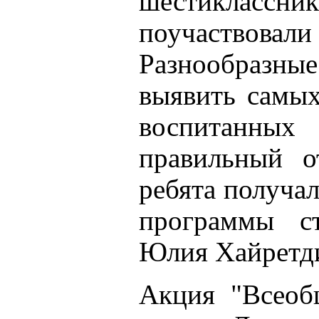
шестиклас
поучаствовали
Разнообраз
выявить самых
воспитанны
правильный о
ребята получа
программы с
Юлия Хайретд
Акция "Всеоб