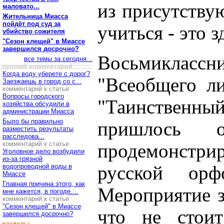
из присутству
маловато...
Жительница Миасса
пойдёт под суд за
учиться - это з
убийство сожителя
"Сезон клещей" в Миассе
завершился досрочно?
Восьмиклассн
все темы за сегодня...
лучший комментарий
Когда воду уберете с дорог?
"Всеобщего ли
Заезжаешь в город со с...
комментарий к статье
Вопросы городского
"Таинственны
хозяйства обсудили в
администрации Миасса
Было бы правильно
пришлось о
разместить результаты
расследова...
комментарий к статье
продемонстри
Уголовное дело возбудили
из-за грязной
водопроводной воды в
русской орф
Миассе
Главная причина этого, как
Мероприятие з
мне кажется, в погоде....
комментарий к статье
"Сезон клещей" в Миассе
что не стоит
завершился досрочно?
разделы