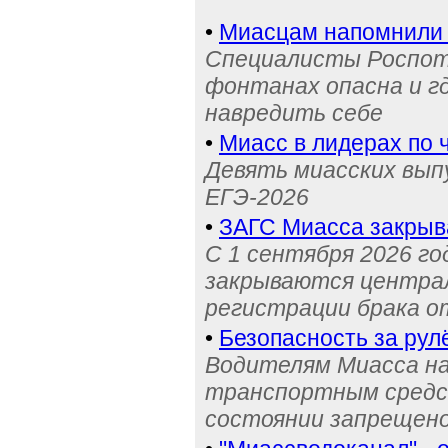
•
Миасцам напомнили 
Специалисты Роспотр
фонтанах опасна и г
навредить себе
•
Миасс в лидерах по 
Девять миасских выпу
ЕГЭ-2026
•
ЗАГС Миасса закрыв
С 1 сентября 2026 го
закрываются централ
регистрации брака о
•
Безопасность за рул
Водителям Миасса н
транспортным средс
состоянии запрещен