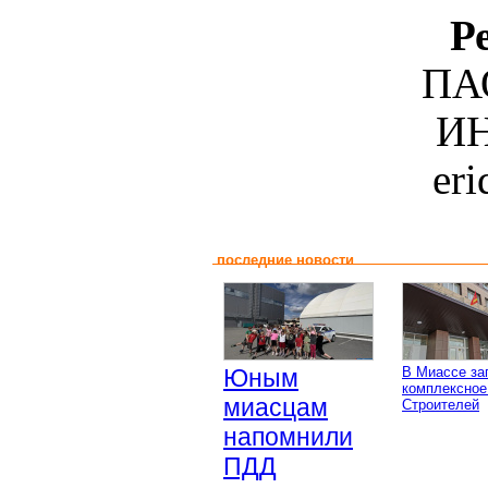
Р
ПА
ИН
er
последние новости
Юным
В Миассе за
комплексное
миасцам
Строителей
напомнили
ПДД