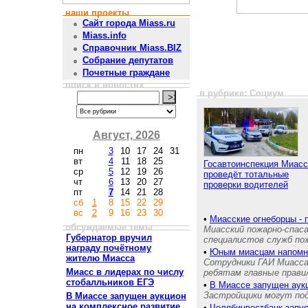
наши проекты
Сайт города Miass.ru
Miass.info
Справочник Miass.BIZ
Собрание депутатов
Почетные граждане
поиск в новостях
в рубрике: Социум
Август, 2026
пн
3
10
17
24
31
вт
4
11
18
25
Госавтоинспекция Миас
ср
5
12
19
26
проведёт тотальные
чт
6
13
20
27
проверки водителей
пт
7
14
21
28
сб
1
8
15
22
29
вс
2
9
16
23
30
•
Миасские огнеборцы - 
обсуждаемые темы
Миасский пожарно-спас
Губернатор вручил
специалистов служб п
награду почётному
•
Юным миасцам напом
жителю Миасса
Сотрудники ГАИ Миасса
Миасс в лидерах по числу
ребятам главные прави
стобалльников ЕГЭ
•
В Миассе запущен аукц
Застройщики могут пода
В Миассе запущен аукцион
на комплексное развитие
•
Челябинвестбанк запу