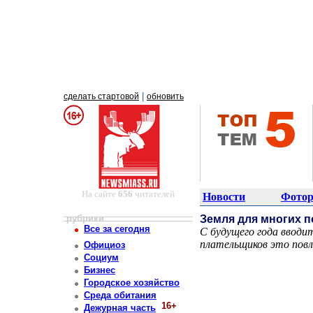
|
сделать стартовой
обновить
На сайте
656
читателей
Новости
Фотор
рубрики
Земля для многих 
Все за сегодня
С будущего года вводит
плательщиков это пов
Официоз
Постоянный адрес статьи: http://newsmiass.ru/index.php?news=4624
Социум
Бизнес
Городское хозяйство
Среда обитания
16+
Дежурная часть