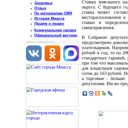
Ставки земельного на
Здоровье
округа. С будущего го
Отдых
ставка может состав
По материалам СМИ
месторасположения и 
История Миасса
ставки в определенн
Людям о людях
самоуправления.
Коммунальная сводка
Официальный вестник
В Собрание депутато
мы в соцсетях
предусмотрено довольн
плательщиков. Наприме
рублей в год, то на 2
стандартных гаражей, 
при том что максималь
для владельцев садовы
соток до 163 рублей. 
а торговые - больше.
депутатами. Им же пред