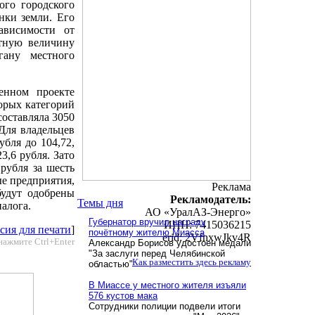
ого городского
нки земли. Его
ависимости от
етную величину
гану местного
енном проекте
орых категорий
составляла 3050
 Для владельцев
убля до 104,72,
3,6 рубля. Зато
 рубля за шесть
ые предприятия,
Реклама
будут одобрены
Рекламодатель:
Темы дня
алога.
АО «УралАЗ-Энерго»
Губернатор вручил награду
ИНН: 7415036215
сия для печати
]
почётному жителю Миасса
erid: 2VfnxwJkv4R
нажмите Ctrl+Enter
Александр Борисов удостоен медали
"За заслуги перед Челябинской
Как разместить здесь рекламу
областью"
В Миассе у местного жителя изъяли
576 кустов мака
Сотрудники полиции подвели итоги