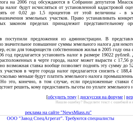
лога на 2006 год обсуждаются в Собрании депутатов Миасск
да налог будут исчисляться от установленной кадастровой оце
лять от 0,02 до 1,5 процентов от этой величины - в з
назначения земельных участков. Право устанавливать конкр
ых законом пределах принадлежит представительному ор
в поступили предложения из администрации. В представл
о значительное повышение суммы земельного налога для некот
р, если для товариществ собственников жилья в 2005 году она 
006 год предлагается установить налог в размере 19022 рублей.
расположенных в черте города, налог может вырасти с 17,56 р
но возможная ставка вообще позволяет поднять эту сумму до 52
х участков в черте города налог предлагается снизить с 188,4
Несколько меньше будут платить земельного налога промышленн
 Но это, конечно, в том случае, если предложенные ставки 
стоит решить, кому предоставить льготы по уплате земельного н
[
обсудить тему
|
дискуссия на форуме
|
вер
Нашли ошибку? Выделите текст с ошибкой и 
реклама на сайте "NewsMiass.ru"