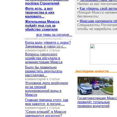
посёлка Строителей
Налоги за вас посчита
Фото есть, а вот
•
Как уберечь свой авто
творчества в них
Полиция Миасса напомн
маловато...
беспечности
•
Миасцам напомнили об
Жительница Миасса
Специалисты Роспотребн
пойдёт под суд за
чтобы не навредить се
убийство сожителя
все темы за сегодня...
лучший комментарий
Когда воду уберете с дорог?
Заезжаешь в город со с...
комментарий к статье
Вопросы городского
хозяйства обсудили в
администрации Миасса
Было бы правильно
разместить результаты
последние новости
расследова...
комментарий к статье
Уголовное дело возбудили
из-за грязной
водопроводной воды в
Миассе
Госавтоинспекция Миас
Главная причина этого, как
проведёт тотальные
мне кажется, в погоде....
проверки водителей
комментарий к статье
"Сезон клещей" в Миассе
завершился досрочно?