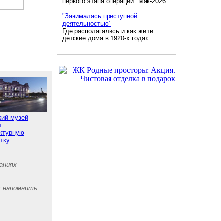
первого этапа операции "Мак-2026"
"Занималась преступной
деятельностью"
Где располагались и как жили
детские дома в 1920-х годах
кий музей
т
ктурную
тку
аниях
ы напомнить