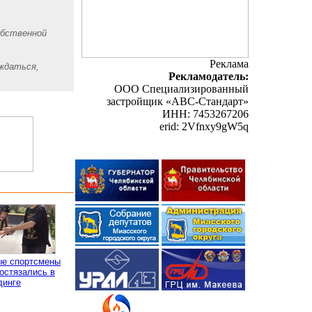
обственной
Реклама
аждаться,
Рекламодатель:
ООО Специализированный
застройщик «АВС-Стандарт»
ИНН: 7453267206
erid: 2Vfnxy9gW5q
е спортсмены
остязались в
динге