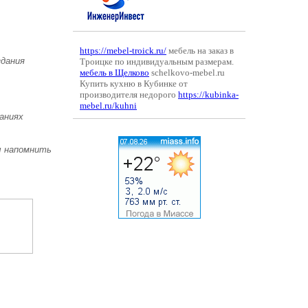
https://mebel-troick.ru/
мебель на заказ в
здания
Троицке по индивидуальным размерам.
мебель в Щелково
schelkovo-mebel.ru
Купить кухню в Кубинке от
производителя недорого
https://kubinka-
mebel.ru/kuhni
аниях
ы напомнить