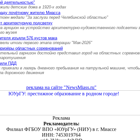
ой деятельностью"
 жили детские дома в 1920-х годах
граду почётному жителю Миасса
тоен медали "За заслуги перед Челябинской областью"
т архитектурную подсветку
а аукцион на устройство архитектурно-художественного подсветки 
ого музея
ителя изъяли 576 кустов мака
вели итоги первого этапа операции "Мак-2026"
призёры областных соревнований
ательный гарнизон достойно представил город на областных соревнов
ожаротушения
нили ПДД
 приехали в лагерь дневного пребывания на патрульной машине, чтоб
ла дорожного движения
реклама на сайте "NewsMiass.ru"
Реклама
Рекламодатель:
Филиал ФГБОУ ВПО «ЮУрГУ» (НИУ) в г. Миассе
ИНН: 7453019764