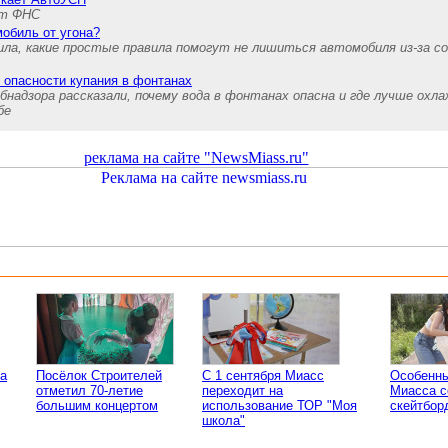
ет ФНС
мобиль от угона?
ила, какие простые правила помогут не лишиться автомобиля из-за с
 опасности купания в фонтанах
адзора рассказали, почему вода в фонтанах опасна и где лучше охл
бе
реклама на сайте "NewsMiass.ru"
са
Посёлок Строителей
С 1 сентября Миасс
Особенны
отметил 70-летие
переходит на
Миасса с
большим концертом
использование ТОР "Моя
скейтбор
школа"