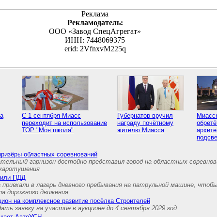
Реклама
Рекламодатель:
ООО «Завод СпецАгрегат»
ИНН: 7448069375
erid: 2VfnxvM225q
са
С 1 сентября Миасс
Губернатор вручил
Миасс
переходит на использование
награду почётному
обретё
ТОР "Моя школа"
жителю Миасса
архите
подсве
призёры областных соревнований
ательный гарнизон достойно представил город на областных соревнов
ожаротушения
нили ПДД
 приехали в лагерь дневного пребывания на патрульной машине, чтоб
ла дорожного движения
ион на комплексное развитие посёлка Строителей
ть заявку на участие в аукционе до 4 сентября 2029 год
скает АвтоУСН