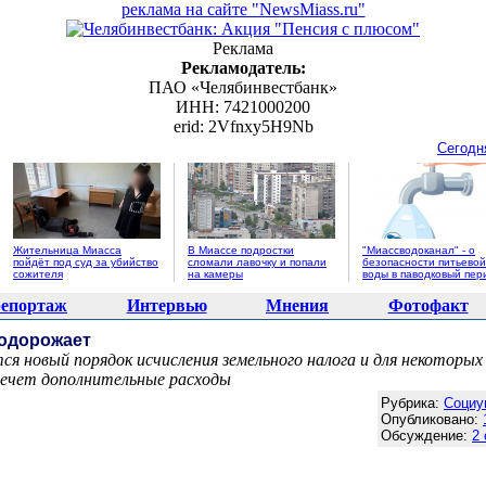
реклама на сайте "NewsMiass.ru"
Реклама
Рекламодатель:
ПАО «Челябинвестбанк»
ИНН: 7421000200
erid: 2Vfnxy5H9Nb
Сегодн
Жительница Миасса
В Миассе подростки
"Миассводоканал" - о
пойдёт под суд за убийство
сломали лавочку и попали
безопасности питьевой
сожителя
на камеры
воды в паводковый пер
епортаж
Интервью
Мнения
Фотофакт
подорожает
ся новый порядок исчисления земельного налога и для некоторых
лечет дополнительные расходы
Агентство новостей "NewsMiass.ru"
Рубрика:
Социу
Опубликовано:
Обсуждение:
2