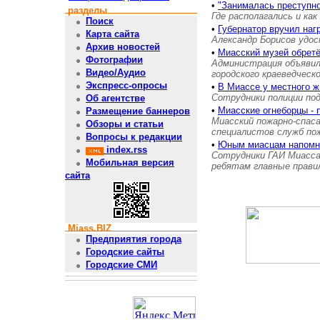
•
"Занималась преступн
разделы
Где располагались и как
Поиск
•
Губернатор вручил на
Карта сайта
Александр Борисов удос
Архив новостей
•
Миасский музей обретё
Фотографии
Администрация объявил
Видео/Аудио
городского краеведческ
Экспресс-опросы
•
В Миассе у местного ж
Сотрудники полиции под
Об агентстве
•
Миасские огнеборцы - 
Размещение баннеров
Миасский пожарно-спас
Обзоры и статьи
специалистов служб п
Вопросы к редакции
•
Юным миасцам напом
index.rss
Сотрудники ГАИ Миасса
Мобильная версия
ребятам главные прави
сайта
Miass.BIZ
Предприятия города
Городские сайты
Городские СМИ