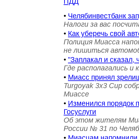
ПДД
•
Челябинвестбанк за
Налоги за вас посчи
•
Как уберечь свой ав
Полиция Миасса напо
не лишиться автомоб
•
"Заплакал и сказал, 
Где располагались и 
•
Миасс принял зрели
Turgoyak 3x3 Cup соб
Миассе
•
Изменился порядок 
Госуслуги
Об этом жителям Ми
России № 31 по Челя
•
Миасцам напомнили 