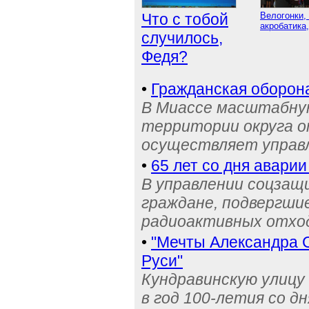
Что с тобой
Велогонки,
акробатика,
случилось,
Федя?
•
Гражданская оборон
В Миассе масштабную
территории округа о
осуществляет управ
•
65 лет со дня аварии
В управлении соцзащ
граждане, подвергши
радиоактивных отход
•
"Мечты Александра 
Руси"
Кундравинскую улицу 
в год 100-летия со д