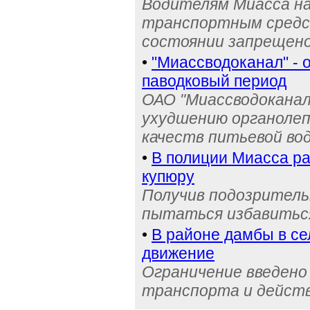
Водителям Миасса н
транспортным средс
состоянии запрещен
•
"Миассводоканал" - 
паводковый период
ОАО "Миассводоканал
ухудшению органолеп
качеств питьевой во
•
В полиции Миасса ра
купюру
Получив подозрительн
пытаться избавиться
•
В районе дамбы в с
движение
Ограничение введено
транспорта и действ