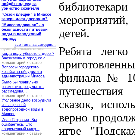
библиотекари
пойдёт под суд за
убийство сожителя
"Сезон клещей" в Миассе
мероприятий,
завершился досрочно?
"Миассводоканал" - о
детей.
безопасности питьевой
воды в паводковый
период
все темы за сегодня...
Ребята легко
лучший комментарий
Когда воду уберете с дорог?
Заезжаешь в город со с...
приготовленны
комментарий к статье
Вопросы городского
хозяйства обсудили в
филиала № 10
администрации Миасса
Было бы правильно
разместить результаты
путешествия
расследова...
комментарий к статье
Уголовное дело возбудили
сказок, испол
из-за грязной
водопроводной воды в
верно продолж
Миассе
Иван Петрович, Вы
ошибаетесь. Это
игре "Подска
современный микр...
комментарий к статье