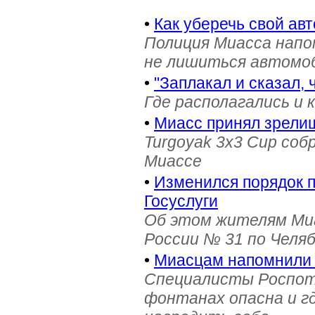
•
Как уберечь свой ав
Полиция Миасса напо
не лишиться автомоб
•
"Заплакал и сказал, 
Где располагались и 
•
Миасс принял зрели
Turgoyak 3x3 Cup соб
Миассе
•
Изменился порядок 
Госуслуги
Об этом жителям Ми
России № 31 по Челя
•
Миасцам напомнили 
Специалисты Роспотр
фонтанах опасна и г