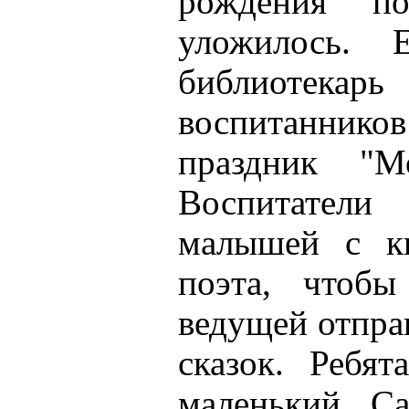
рождения п
уложилось.
библиотек
воспитанник
праздник "М
Воспитател
малышей с кн
поэта, чтобы
ведущей отпра
сказок. Ребят
маленький С