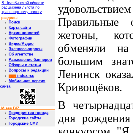
В Челябинской области
удовольствием
расширена льгота по
транспортному налогу
разделы
Правильные 
Поиск
Карта сайта
жетоны, ко
Архив новостей
Фотографии
Видео/Аудио
обменяли на
Экспресс-опросы
Об агентстве
большим знат
Размещение баннеров
Обзоры и статьи
Ленинск оказа
Вопросы к редакции
index.rss
Мобильная версия
Кривощёков.
сайта
В четырнадца
Miass.BIZ
Предприятия города
дня рождения
Городские сайты
Городские СМИ
конкурсом "Я