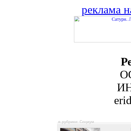
реклама н
Р
О
ИН
eri
в рубрике: Социум