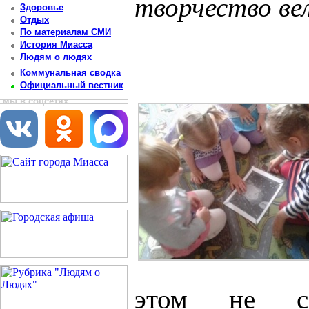
творчество ве
Здоровье
Отдых
Постоянный адрес статьи: http://newsmiass.ru/index.php?news=45621
По материалам СМИ
История Миасса
Людям о людях
Коммунальная сводка
Официальный вестник
мы в соцсетях
этом не со