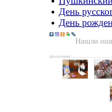
Пушкинский
День русско
День рожде
Нашли оши
фотогалерея