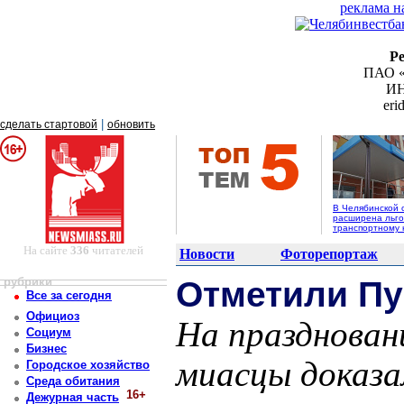
реклама н
Р
ПАО «
ИН
er
|
сделать стартовой
обновить
В Челябинской 
расширена льго
транспортному 
На сайте
336
читателей
Новости
Фоторепортаж
рубрики
Отметили Пу
Все за сегодня
Официоз
На празднован
Социум
Бизнес
миасцы доказа
Городское хозяйство
Среда обитания
16+
Дежурная часть