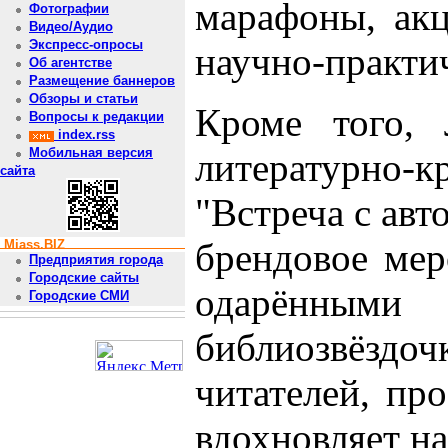
марафоны, ак
Фотографии
Видео/Аудио
Экспресс-опросы
научно-практи
Об агентстве
Размещение баннеров
Обзоры и статьи
Кроме того, 
Вопросы к редакции
index.rss
Мобильная версия
литературно-
сайта
"Встреча с авт
брендовое мер
Miass.BIZ
Предприятия города
Городские сайты
одарённым
Городские СМИ
библиозвёздо
читателей, пр
вдохновляет на