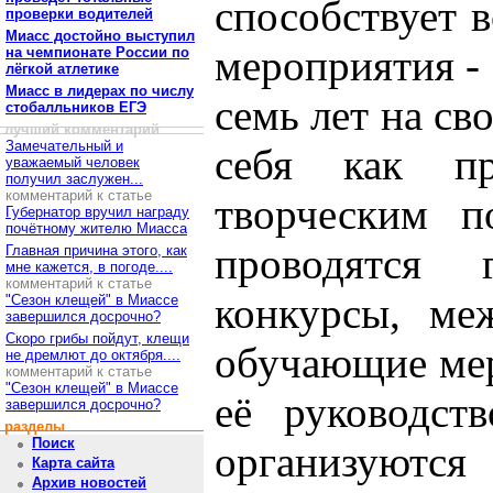
способствует 
проверки водителей
Миасс достойно выступил
мероприятия - 
на чемпионате России по
лёгкой атлетике
Миасс в лидерах по числу
семь лет на св
стобалльников ЕГЭ
лучший комментарий
Замечательный и
себя как п
уважаемый человек
получил заслужен...
комментарий к статье
творческим п
Губернатор вручил награду
почётному жителю Миасса
проводятся 
Главная причина этого, как
мне кажется, в погоде....
комментарий к статье
конкурсы, ме
"Сезон клещей" в Миассе
завершился досрочно?
Скоро грибы пойдут, клещи
обучающие мер
не дремлют до октября....
комментарий к статье
"Сезон клещей" в Миассе
её руководст
завершился досрочно?
разделы
Поиск
организуются 
Карта сайта
Архив новостей