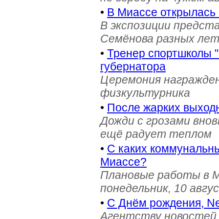
•
В Миассе открылась 
В экспозиции предст
Семёнова разных лет 
•
Тренер спортшколы "
губернатора
Церемония награжден
физкультурника
•
После жарких выход
Дожди с грозами внов
ещё радует теплом
•
С каких коммунальны
Миассе?
Плановые работы в М
понедельник, 10 авгу
•
С Днём рождения, Ne
Агентству новостей 