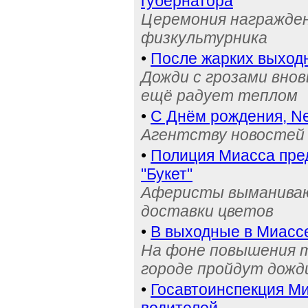
губернатора
Церемония награжден
физкультурника
•
После жарких выход
Дожди с грозами внов
ещё радует теплом
•
С Днём рождения, Ne
Агентству новостей 
•
Полиция Миасса пре
"Букет"
Аферисты выманивают
доставки цветов
•
В выходные в Миасс
На фоне повышения т
городе пройдут дожд
•
Госавтоинспекция Ми