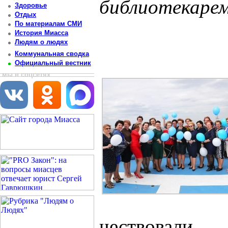
библиотекарем
Здоровье
Отдых
Постоянный адрес статьи: http://newsmiass.ru/index.php?news=45542
По материалам СМИ
История Миасса
Людям о людях
Коммунальная сводка
Официальный вестник
мы в соцсетях
чествовали 