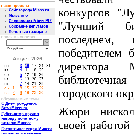
наши проекты
конкурсов "Л
Сайт города Miass.ru
Miass.info
Справочник Miass.BIZ
"Лучший би
Собрание депутатов
Почетные граждане
последнем,
поиск в новостях
победителем б
Август, 2026
директора 
пн
3
10
17
24
31
вт
4
11
18
25
ср
5
12
19
26
библиотечн
чт
6
13
20
27
пт
7
14
21
28
сб
1
8
15
22
29
городского окр
вс
2
9
16
23
30
обсуждаемые темы
С Днём рождения,
Жюри нискол
NewsMiass.ru!
Губернатор вручил
награду почётному
своей работой
жителю Миасса
Госавтоинспекция Миасса
проведёт тотальные