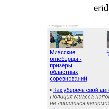
eri
в рубрике: Социум
Миасские
Ю
н
огнеборцы -
призёры
областных
соревнований
•
Как уберечь свой ав
Полиция Миасса напо
не лишиться автомоб