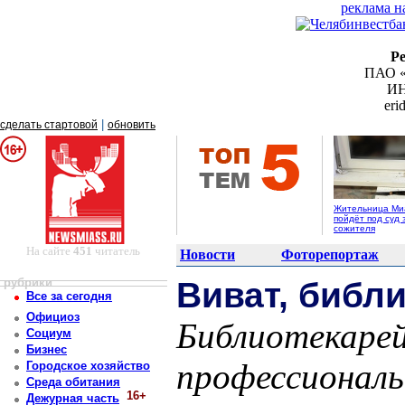
реклама н
Р
ПАО «
ИН
er
|
сделать стартовой
обновить
Жительница Ми
пойдёт под суд 
сожителя
На сайте
451
читатель
Новости
Фоторепортаж
рубрики
Виват, библи
Все за сегодня
Официоз
Библиотекарей
Социум
Бизнес
профессионал
Городское хозяйство
Среда обитания
16+
Дежурная часть
Постоянный адрес статьи: http://newsmiass.ru/index.php?news=45429