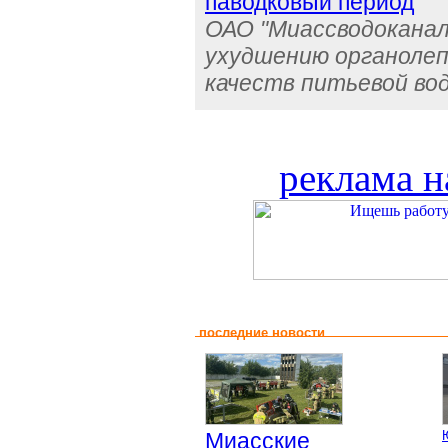
паводковый период
ОАО "Миассводоканал
ухудшению органолеп
качеств питьевой во
реклама н
последние новости
Миасские