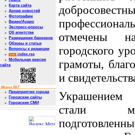
Карта сайта
добросовес
Архив новостей
Фотографии
профессиона
Видео/Аудио
Экспресс-опросы
Об агентстве
отмечены н
Размещение баннеров
Обзоры и статьи
городского ур
Вопросы к редакции
index.rss
Мобильная версия
грамоты, благ
сайта
и свидетельст
Miass.BIZ
Украшением 
Предприятия города
Городские сайты
Городские СМИ
стали му
подготовлен