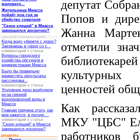
депутат Собра
маловато...
Жительница Миасса
Попов и дире
пойдёт под суд за
убийство сожителя
"Сезон клещей" в Миассе
Жанна Мартен
завершился досрочно?
лучший комментарий
Когда воду уберете с дорог?
отметили зна
Заезжаешь в город со с...
комментарий к статье
Вопросы городского
библиотека
хозяйства обсудили в
администрации Миасса
культурных
Было бы правильно
разместить результаты
расследова...
ценностей общ
комментарий к статье
Уголовное дело возбудили
из-за грязной
водопроводной воды в
Как рассказа
Миассе
Главная причина этого, как
мне кажется, в погоде....
МКУ "ЦБС" Еле
комментарий к статье
"Сезон клещей" в Миассе
завершился досрочно?
работников б
разделы
Поиск