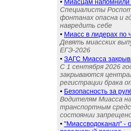
•
Миасцам напомнили 
Специалисты Роспотр
фонтанах опасна и г
навредить себе
•
Миасс в лидерах по 
Девять миасских выпу
ЕГЭ-2026
•
ЗАГС Миасса закрыв
С 1 сентября 2026 го
закрываются централ
регистрации брака о
•
Безопасность за рул
Водителям Миасса н
транспортным средс
состоянии запрещен
•
"Миассводоканал" - 