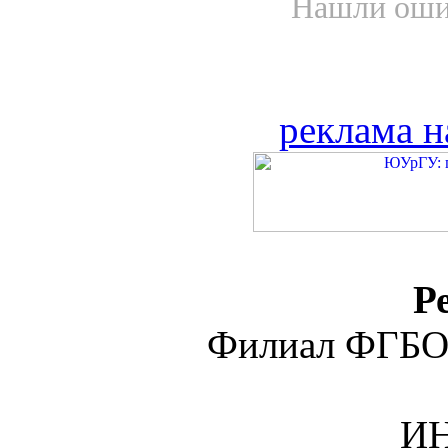
Нашли ошиб
реклама н
Р
Филиал ФГБО
ИН