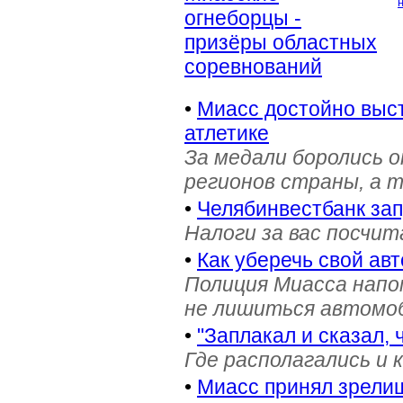
огнеборцы -
призёры областных
соревнований
•
Миасс достойно выст
атлетике
За медали боролись 
регионов страны, а 
•
Челябинвестбанк за
Налоги за вас посчи
•
Как уберечь свой ав
Полиция Миасса напо
не лишиться автомоб
•
"Заплакал и сказал, 
Где располагались и 
•
Миасс принял зрели