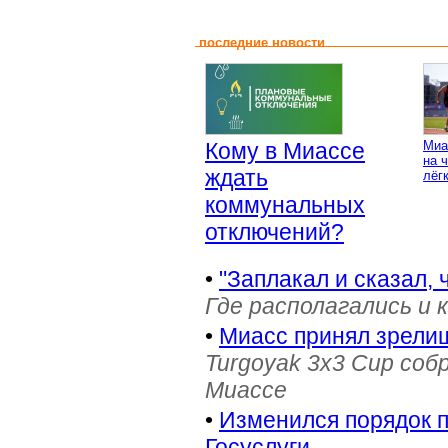
последние новости
Кому в Миассе
Миа
на 
ждать
лёг
коммунальных
отключений?
•
"Заплакал и сказал, 
Где располагались и 
•
Миасс принял зрели
Turgoyak 3x3 Cup соб
Миассе
•
Изменился порядок 
Госуслуги