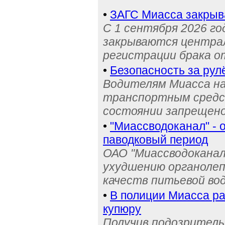
•
ЗАГС Миасса закрыв
С 1 сентября 2026 го
закрываются централ
регистрации брака о
•
Безопасность за рул
Водителям Миасса н
транспортным средс
состоянии запрещен
•
"Миассводоканал" - 
паводковый период
ОАО "Миассводоканал
ухудшению органолеп
качеств питьевой во
•
В полиции Миасса ра
купюру
Получив подозрительн