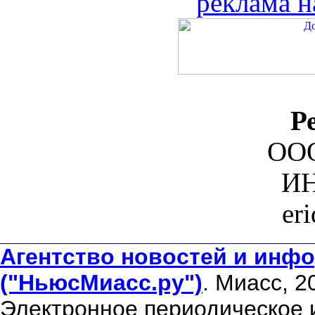
реклама н
Р
ООО
ИН
er
Агентство новостей и инфо
("НьюсМиасс.ру")
. Миасс, 2
Электронное периодическое 