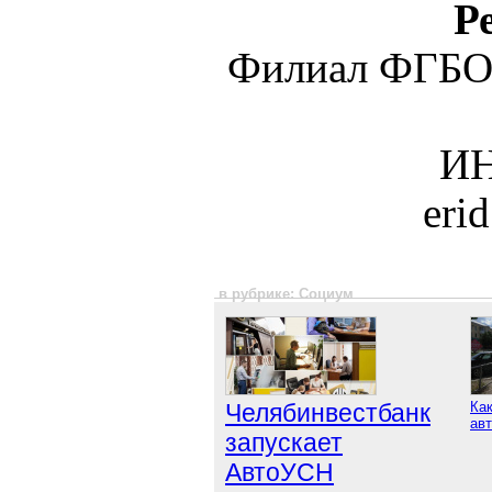
Р
Филиал ФГБО
ИН
eri
в рубрике: Социум
Челябинвестбанк
Как
авт
запускает
АвтоУСН