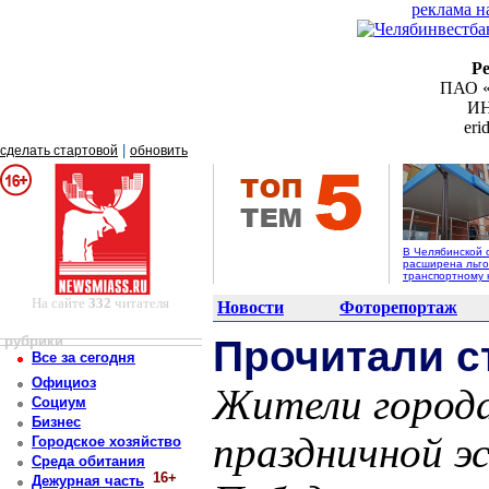
реклама н
Р
ПАО «
ИН
er
|
сделать стартовой
обновить
В Челябинской 
расширена льго
транспортному 
На сайте
332
читателя
Новости
Фоторепортаж
рубрики
Прочитали с
Все за сегодня
Официоз
Жители города
Социум
Бизнес
праздничной э
Городское хозяйство
Среда обитания
16+
Дежурная часть