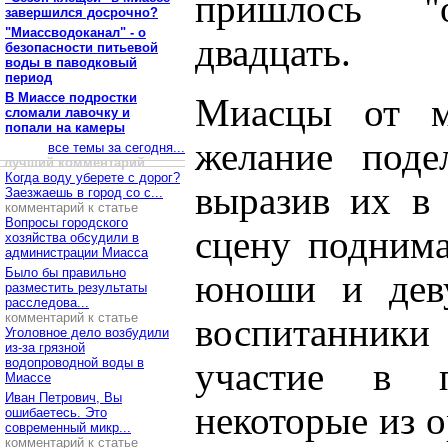
пришлось "
завершился досрочно?
"Миассводоканал" - о
двадцать.
безопасности питьевой
воды в паводковый
период
В Миассе подростки
Миасцы от м
сломали лавочку и
попали на камеры
желание поде
все темы за сегодня...
лучший комментарий
Когда воду уберете с дорог?
выразив их в 
Заезжаешь в город со с...
комментарий к статье
Вопросы городского
сцену поднима
хозяйства обсудили в
администрации Миасса
Было бы правильно
юноши и дев
разместить результаты
расследова...
комментарий к статье
воспитанники
Уголовное дело возбудили
из-за грязной
водопроводной воды в
участие в п
Миассе
Иван Петрович, Вы
некоторые из о
ошибаетесь. Это
современный микр...
комментарий к статье