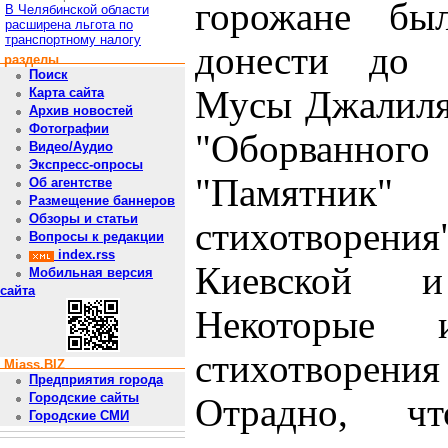
горожане бы
В Челябинской области
расширена льгота по
транспортному налогу
донести до с
разделы
Поиск
Мусы Джалиля 
Карта сайта
Архив новостей
Фотографии
"Оборванно
Видео/Аудио
Экспресс-опросы
"Памятник
Об агентстве
Размещение баннеров
Обзоры и статьи
стихотворения
Вопросы к редакции
index.rss
Киевской и
Мобильная версия
сайта
Некоторые
стихотворения
Miass.BIZ
Предприятия города
Городские сайты
Отрадно, ч
Городские СМИ