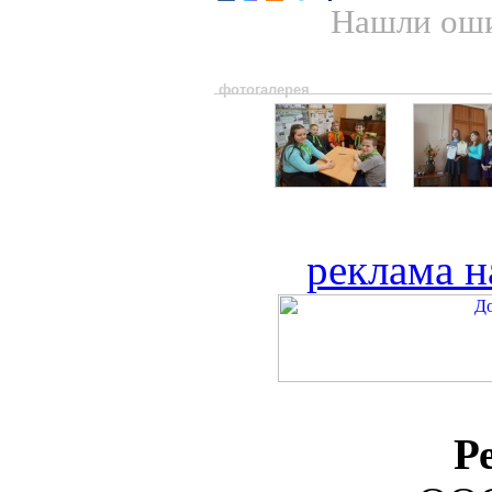
Нашли оши
фотогалерея
реклама н
Р