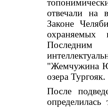
топонимическ
отвечали на 
Законе Челяб
охраняемых п
Последни
интеллекту
"Жемчужина Ю
озера Тургояк.
После подвед
определилась 