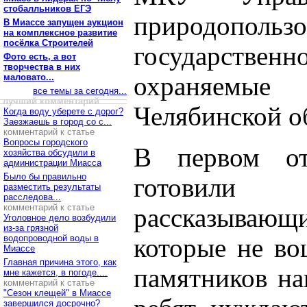
стобалльников ЕГЭ
природопольз
В Миассе запущен аукцион
на комплексное развитие
посёлка Строителей
государстве
Фото есть, а вот
творчества в них
маловато...
охраняемые
все темы за сегодня...
лучший комментарий
Челябинской об
Когда воду уберете с дорог?
Заезжаешь в город со с...
комментарий к статье
Вопросы городского
В первом от
хозяйства обсудили в
администрации Миасса
Было бы правильно
готовили 
разместить результаты
расследова...
комментарий к статье
рассказывающ
Уголовное дело возбудили
из-за грязной
водопроводной воды в
которые не во
Миассе
Главная причина этого, как
памятников на
мне кажется, в погоде....
комментарий к статье
"Сезон клещей" в Миассе
завершился досрочно?