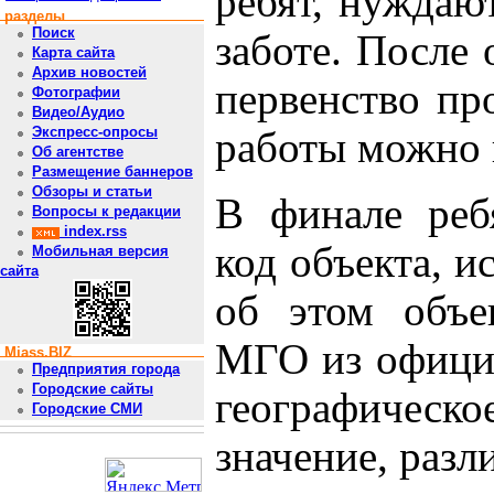
ребят, нуждаю
разделы
Поиск
заботе. После 
Карта сайта
Архив новостей
первенство пр
Фотографии
Видео/Аудио
Экспресс-опросы
работы можно 
Об агентстве
Размещение баннеров
Обзоры и статьи
В финале реб
Вопросы к редакции
index.rss
код объекта, 
Мобильная версия
сайта
об этом объе
МГО из официа
Miass.BIZ
Предприятия города
Городские сайты
географическо
Городские СМИ
значение, разл