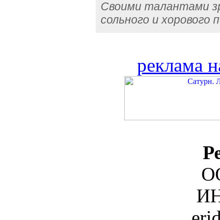
Своими талантами з
сольного и хорового 
реклама н
Р
О
ИН
eri