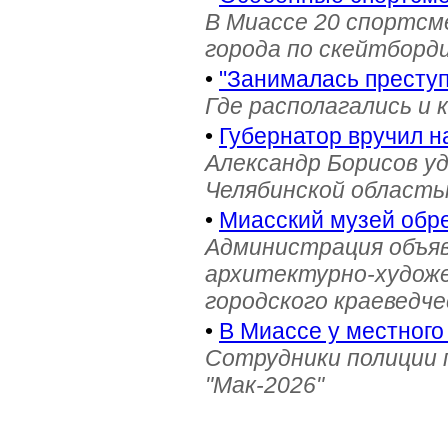
В Миассе 20 спортс
города по скейтборди
•
"Занималась престу
Где располагались и 
•
Губернатор вручил н
Александр Борисов уд
Челябинской область
•
Миасский музей обре
Администрация объяв
архитектурно-художе
городского краеведче
•
В Миассе у местного
Сотрудники полиции 
"Мак-2026"