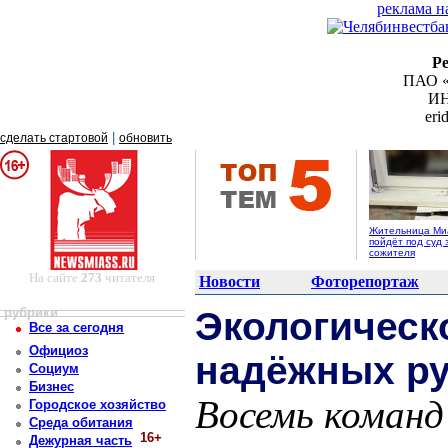
реклама н
Р
ПАО «
ИН
er
|
сделать стартовой
обновить
Жительница Ми
пойдёт под суд 
сожителя
На сайте
273
читателя
Новости
Фоторепортаж
рубрики
Экологическ
Все за сегодня
Официоз
надёжных ру
Социум
Бизнес
Восемь команд
Городское хозяйство
Среда обитания
16+
Дежурная часть