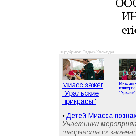
ООО
ИН
er
в рубрике: Отдых/Культура
Миасс зажёг
Миасцы -
конкурса
"Уральские
"Аркаим"
прикрасы"
•
Детей Миасса позна
Участники мероприят
творчеством замечат