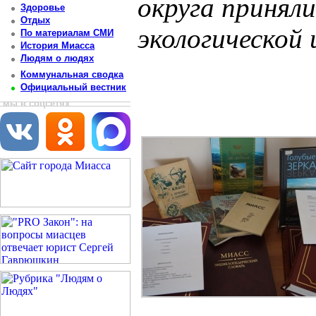
округа приняли
Здоровье
Отдых
экологической 
По материалам СМИ
История Миасса
Людям о людях
Постоянный адрес статьи: http://newsmiass.ru/index.php?news=45102
Коммунальная сводка
Официальный вестник
мы в соцсетях