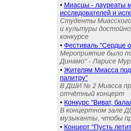
•
Миасцы - лауреаты 
исследователей и исп
Студенты Миасского 
и культуры достойно
конкурсе
•
Фестиваль "Сердце о
Мероприятие было по
Динамо" - Ларисе Му
•
Жителям Миасса по
палитру"
В ДШИ № 2 Миасса пр
отчётный концерт
•
Конкурс "Виват, бал
В концертном зале 
музыканты, чтобы п
•
Концерт "Пусть летит