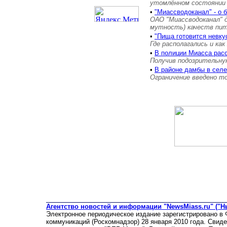
утомлённом состоянии
•
"Миассводоканал" - о 
ОАО "Миассводоканал" 
мутность) качеств пит
•
"Пища готовится невку
Где располагались и как
•
В полиции Миасса рас
Получив подозрительную
•
В районе дамбы в сел
Ограничение введено т
Агентство новостей и информации "NewsMiass.ru" ("Н
Электронное периодическое издание зарегистрировано в
коммуникаций (Роскомнадзор) 28 января 2010 года. Свид