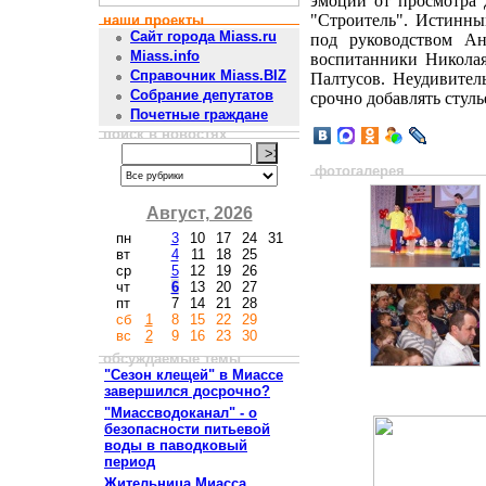
эмоций от просмотра 
"Строитель". Истинны
наши проекты
Сайт города Miass.ru
под руководством Ан
Miass.info
воспитанники Николая
Справочник Miass.BIZ
Палтусов. Неудивител
Собрание депутатов
срочно добавлять стуль
Почетные граждане
поиск в новостях
фотогалерея
Август, 2026
пн
3
10
17
24
31
вт
4
11
18
25
ср
5
12
19
26
чт
6
13
20
27
пт
7
14
21
28
сб
1
8
15
22
29
вс
2
9
16
23
30
обсуждаемые темы
"Сезон клещей" в Миассе
завершился досрочно?
"Миассводоканал" - о
безопасности питьевой
воды в паводковый
период
Жительница Миасса