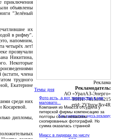
е приключения
были объявлены
книги "Зелёный
ечатлившие их
одой в рифму".
 это, напомним,
та четырёх лет!
еке прозвучали
вана Никитина,
ого. Некоторые
роизведениями
 (кстати, члена
атом трудного
Реклама
ной, Екатерине
Рекламодатель:
Темы дня
АО «УралАЗ-Энерго»
Фото есть, а вот творчества в них
ИНН: 7415036215
шими среди них
маловато...
erid: 2VfnxwJkv4R
и Косаревой.
Компания из Миасса отсудила у
питерской фирмы компенсацию за
Как разместить здесь рекламу
полторы сотни незаконно
олько дипломы,
скопированных фотографий. Но
сумма оказалась странной
положительных
Миасс в лидерах по числу