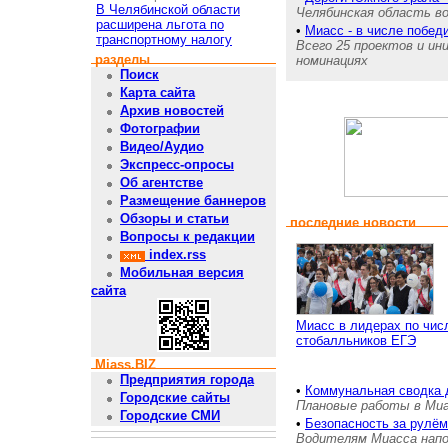
В Челябинской области
Челябинская область во
расширена льгота по
•
Миасс - в числе побед
транспортному налогу
Всего 25 проектов и и
разделы
номинациях
Поиск
Карта сайта
Архив новостей
Фотографии
Видео/Аудио
Экспресс-опросы
Об агентстве
Размещение баннеров
Обзоры и статьи
последние новости
Вопросы к редакции
index.rss
Мобильная версия
сайта
Миасс в лидерах по чис
стобалльников ЕГЭ
Miass.BIZ
Предприятия города
•
Коммунальная сводка 
Городские сайты
Плановые работы в Миас
Городские СМИ
•
Безопасность за рулём
Водителям Миасса напо