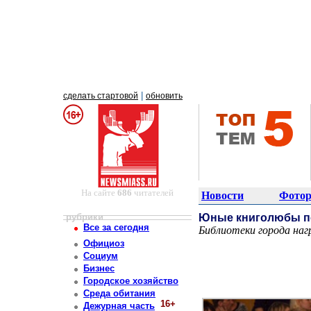
|
сделать стартовой
обновить
На сайте
686
читателей
Новости
Фотор
рубрики
Юные книголюбы п
Все за сегодня
Библиотеки города наг
Постоянный адрес статьи: http://newsmiass.ru/index.php?news=44617
Официоз
Социум
Бизнес
Городское хозяйство
Среда обитания
16+
Дежурная часть