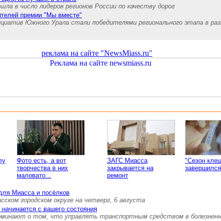
шла в число лидеров регионов России по качеству дорог
ителей премии "Мы вместе"
нициатив Южного Урала стали победителями регионального этапа в ра
реклама на сайте "NewsMiass.ru"
лу
Фото есть, а вот
ЗАГС Миасса
"Сезон кле
творчества в них
закрывается на
завершился
маловато...
ремонт
для Миасса и посёлков
ском городском округе на четверг, 6 августа
 начинается с вашего состояния
минают о том, что управлять транспортным средством в болезненн