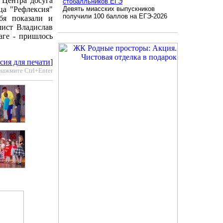
 Центра досуга
стобалльников ЕГЭ
ца "Рефлексия"
Девять миасских выпускников
получили 100 баллов на ЕГЭ-2026
бя показали и
лист Владислав
аге - пришлось
сия для печати
]
нажмите Ctrl+Enter