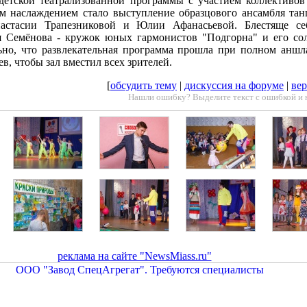
детской театрализованной программы с участием коллективов
м наслаждением стало выступление образцового ансамбля тан
астасии Трапезниковой и Юлии Афанасьевой. Блестяще се
 Семёнова - кружок юных гармонистов "Подгорна" и его со
ьно, что развлекательная программа прошла при полном аншл
ев, чтобы зал вместил всех зрителей.
[
обсудить тему
|
дискуссия на форуме
|
вер
Нашли ошибку? Выделите текст с ошибкой и 
реклама на сайте "NewsMiass.ru"