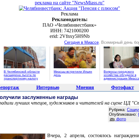
реклама на сайте "NewsMiass.ru"
Реклама
Рекламодатель:
ПАО «Челябинвестбанк»
ИНН: 7421000200
erid: 2Vfnxy5H9Nb
Сегодня в Миассе
, Всемирный день бо
В Челябинской области
Миасцы встретили Ильин
Вопросы городского
расширена льгота по
день
хозяйства обсудили в
транспортному налогу
администрации Миасс
епортаж
Интервью
Мнения
Фотофакт
олучили заслуженные награды
радили лучших чтецов, художников и читателей на сцене ЦД "
Агентство новостей "NewsMiass.ru"
Рубрика:
Социу
Опубликовано:
фото
Вчера, 2 апреля, состоялось награжден