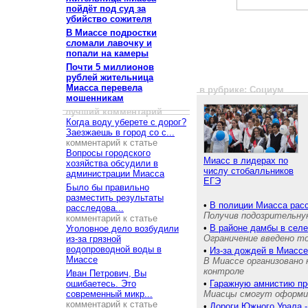
пойдёт под суд за
убийство сожителя
В Миассе подростки
сломали лавочку и
попали на камеры
Почти 5 миллионов
рублей жительница
Миасса перевела
в рубрике: Социум
мошенникам
лучший комментарий
Когда воду уберете с дорог?
Заезжаешь в город со с...
комментарий к статье
Вопросы городского
Миасс в лидерах по
хозяйства обсудили в
числу стобалльников
администрации Миасса
ЕГЭ
Было бы правильно
разместить результаты
•
В полиции Миасса рас
расследова...
Получив подозрительную
комментарий к статье
•
В районе дамбы в сел
Уголовное дело возбудили
Ограничение введено т
из-за грязной
водопроводной воды в
•
Из-за дождей в Миассе
Миассе
В Миассе организовано 
контроле
Иван Петрович, Вы
ошибаетесь. Это
•
Гаражную амнистию пр
современный микр...
Миасцы смогут оформит
комментарий к статье
•
Дороги Южного Урала -