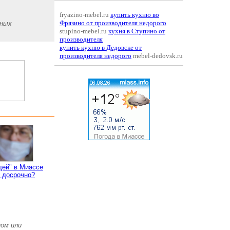
fryazino-mebel.ru
купить кухню во
Фрязино от производителя недорого
зных
stupino-mebel.ru
кухня в Ступино от
производителя
купить кухню в Дедовске от
производителя недорого
mebel-dedovsk.ru
щей" в Миассе
 досрочно?
ом или