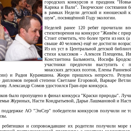
городских конкурсов и праздник "Новы
Карика и Вали". Творческие состязания 
в рамках Недели детской и юношеской 
шум", посвящённой Году экологии.
Неделей ранее 120 ребят прочитали вп
стихотворения на конкурсе "Живём с прир
Стоит отметить, что более трети из них (а
свыше 40 человек) ещё не достигли возрас
Из их уст в Центральной детской библиот
стихи классиков - Алексея Плещеева, И
Константина Бальмонта, Иосифа Бродск
участники предпочли выступить с п
миасских детских поэтов, Елены Ранневой
сии) и Радия Курамшина. Жюри пришлось непросто. Результ
е дипломов первой степени Светлане Егоровой, Варваре Ветли
ову. Александр Сомов удостоился Гран-при конкурса.
иков было пропущено в финал конкурса "Краски природы". Луч
семьи Журиных, Насти Кондратьевой, Дарьи Лашмановой и Наст
й поддержке АО "ЭнСер" победители конкурсов получили не т
изы.
я ребятишки и сопровождавшие их родители получили море 