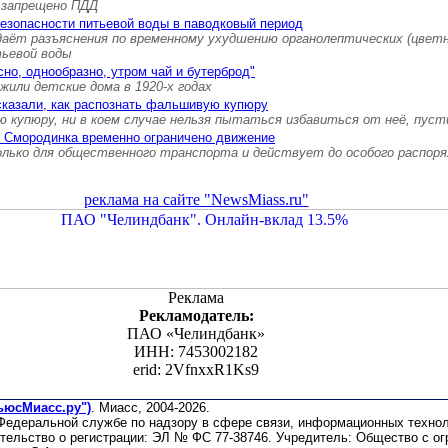
 запрещено ПДД
безопасности питьевой воды в паводковый период
даёт разъяснения по временному ухудшению органолептических (цвет
ьевой воды
сно, однообразно, утром чай и бутерброд"
 жили детские дома в 1920-х годах
сказали, как распознать фальшивую купюру
 купюру, ни в коем случае нельзя пытаться избавиться от неё, пуст
е Смородинка временно ограничено движение
олько для общественного транспорта и действует до особого распор
реклама на сайте "NewsMiass.ru"
Реклама
Рекламодатель:
ПАО «Челиндбанк»
ИНН: 7453002182
erid: 2VfnxxR1Ks9
ьюсМиасс.ру")
. Миасс, 2004-2026.
 Федеральной службе по надзору в сфере связи, информационных техно
етельство о регистрации: ЭЛ № ФС 77-38746. Учредитель: Общество с о