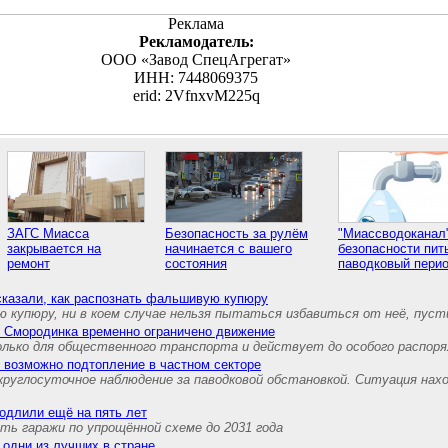
Реклама
Рекламодатель:
ООО «Завод СпецАгрегат»
ИНН: 7448069375
erid: 2VfnxvM225q
ЗАГС Миасса
Безопасность за рулём
"Миассводоканал"
закрывается на
начинается с вашего
безопасности пит
ремонт
состояния
паводковый пери
сказали, как распознать фальшивую купюру
 купюру, ни в коем случае нельзя пытаться избавиться от неё, пуст
е Смородинка временно ограничено движение
олько для общественного транспорта и действует до особого распор
 возможно подтопление в частном секторе
круглосуточное наблюдение за паводковой обстановкой. Ситуация нах
одлили ещё на пять лет
ь гаражи по упрощённой схеме до 2031 года
 одни из лучших в стране