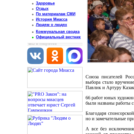
Здоровье
Отдых
По материалам СМИ
История Миасса
Людям о людях
Коммунальная сводка
Официальный вестник
мы в соцсетях
Союза писателей Рос
выбора стало вручени
Павлик и Артуру Казак
66 работ юных художн
были названы работы 
Благодаря спонсорско
но и замечательные пр
А все без исключени