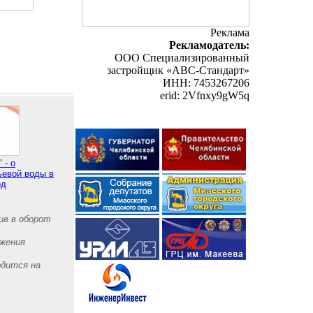
Реклама
Рекламодатель:
ООО Специализированный
застройщик «АВС-Стандарт»
ИНН: 7453267206
erid: 2Vfnxy9gW5q
 - о
ьевой воды в
од
ив в оборот
яжения
одится на