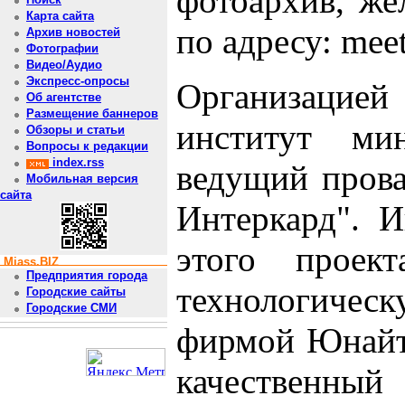
фотоархив, же
Карта сайта
по адресу: meet
Архив новостей
Фотографии
Видео/Аудио
Экспресс-опросы
Организацией
Об агентстве
Размещение баннеров
институт м
Обзоры и статьи
Вопросы к редакции
index.rss
ведущий прова
Мобильная версия
сайта
Интеркард". И
этого проек
Miass.BIZ
Предприятия города
технологическ
Городские сайты
Городские СМИ
фирмой Юнайт
качественны