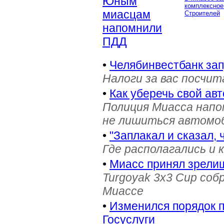
Юным
комплексное
миасцам
Строителей
напомнили
ПДД
•
Челябинвестбанк за
Налоги за вас посчи
•
Как уберечь свой ав
Полиция Миасса напо
не лишиться автомоб
•
"Заплакал и сказал, 
Где располагались и 
•
Миасс принял зрели
Turgoyak 3x3 Cup соб
Миассе
•
Изменился порядок 
Госуслуги