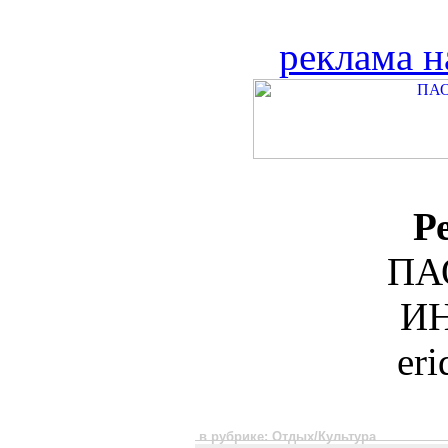
реклама н
Р
ПА
ИН
er
в рубрике: Отдых/Культура