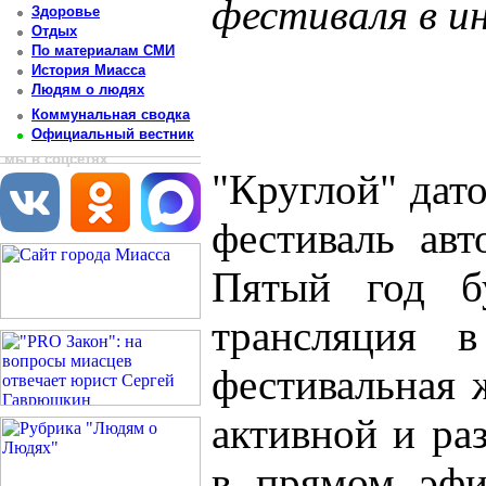
фестиваля в и
Здоровье
Отдых
Постоянный адрес статьи: http://newsmiass.ru/index.php?news=3976
По материалам СМИ
История Миасса
Людям о людях
Коммунальная сводка
Официальный вестник
мы в соцсетях
"Круглой" дат
фестиваль авт
Пятый год бу
трансляция в
фестивальная 
активной и раз
в прямом эфи