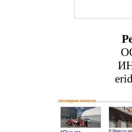
Р
О
ИН
eri
последние новости
В Миассе за