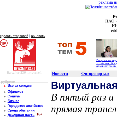
реклама н
Р
ПАО «
ИН
er
|
сделать стартовой
обновить
Вопросы городс
хозяйства обсуд
администрации
На сайте
336
читателей
Новости
Фоторепортаж
рубрики
Виртуальна
Все за сегодня
Официоз
В пятый раз и
Социум
Бизнес
прямая трансл
Городское хозяйство
Среда обитания
16+
Дежурная часть