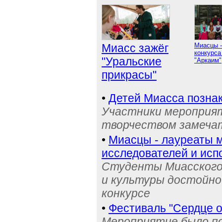
Миасс зажёг
Миасцы -
конкурса
"Уральские
"Аркаим"
прикрасы"
•
Детей Миасса позна
Участники мероприят
творчеством замечат
•
Миасцы - лауреаты 
исследователей и исп
Студенты Миасского 
и культуры достойно
конкурсе
•
Фестиваль "Сердце о
Мероприятие было по