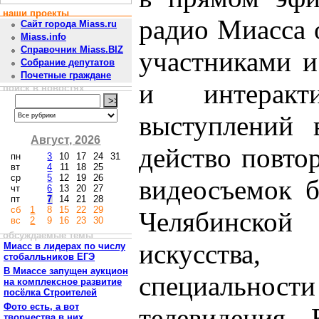
наши проекты
радио Миасса 
Сайт города Miass.ru
Miass.info
Справочник Miass.BIZ
участниками и
Собрание депутатов
Почетные граждане
и интеракт
поиск в новостях
выступлений 
Август, 2026
действо повтор
пн
3
10
17
24
31
вт
4
11
18
25
ср
5
12
19
26
видеосъемок б
чт
6
13
20
27
пт
7
14
21
28
сб
1
8
15
22
29
Челябинско
вс
2
9
16
23
30
обсуждаемые темы
искусств
Миасс в лидерах по числу
стобалльников ЕГЭ
В Миассе запущен аукцион
специально
на комплексное развитие
посёлка Строителей
Фото есть, а вот
телевидения.
творчества в них