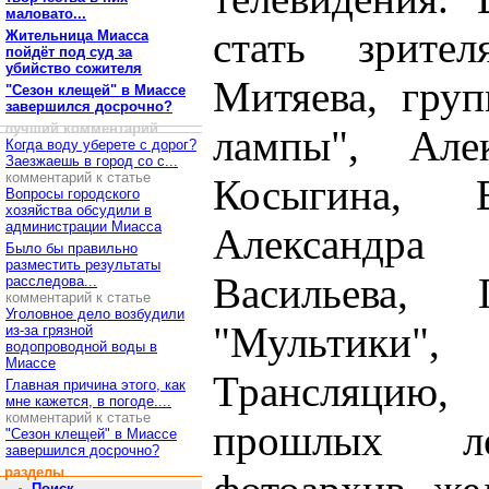
маловато...
стать зрите
Жительница Миасса
пойдёт под суд за
убийство сожителя
Митяева, груп
"Сезон клещей" в Миассе
завершился досрочно?
лучший комментарий
лампы", Алек
Когда воду уберете с дорог?
Заезжаешь в город со с...
комментарий к статье
Косыгина, 
Вопросы городского
хозяйства обсудили в
администрации Миасса
Александра
Было бы правильно
разместить результаты
Васильева,
расследова...
комментарий к статье
Уголовное дело возбудили
"Мультики",
из-за грязной
водопроводной воды в
Миассе
Трансляцию
Главная причина этого, как
мне кажется, в погоде....
комментарий к статье
прошлых ле
"Сезон клещей" в Миассе
завершился досрочно?
разделы
Поиск