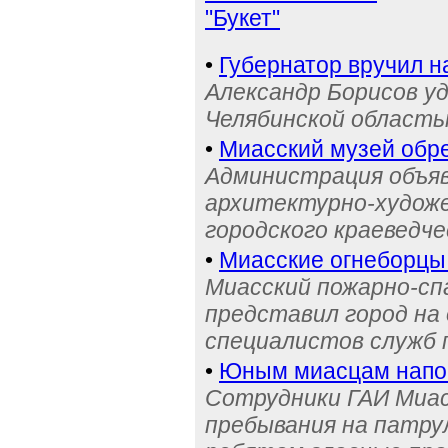
"Букет"
•
Губернатор вручил н
Александр Борисов уд
Челябинской область
•
Миасский музей обре
Администрация объяв
архитектурно-художе
городского краеведче
•
Миасские огнеборцы
Миасский пожарно-сп
представил город на
специалистов служб
•
Юным миасцам нап
Сотрудники ГАИ Миас
пребывания на патру