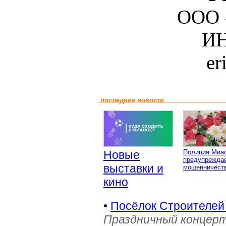
ООО 
ИН
er
последние новости
Новые
Полиция Миа
предупреждае
выставки и
мошенничеств
кино
•
Посёлок Строителей
Праздничный концерт