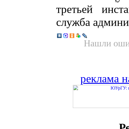
третьей инст
служба админи
Нашли ошиб
реклама н
Р