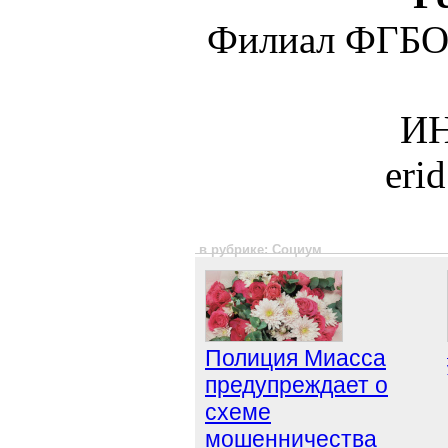
Филиал ФГБО
ИН
eri
в рубрике: Социум
Полиция Миасса
предупреждает о
схеме
мошенничества