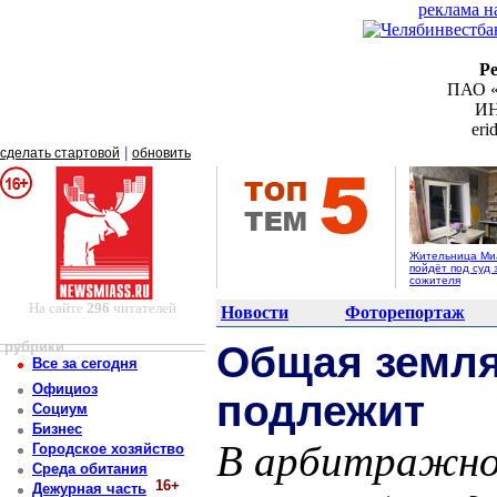
реклама н
Р
ПАО «
ИН
er
|
сделать стартовой
обновить
Жительница Ми
пойдёт под суд 
сожителя
На сайте
296
читателей
Новости
Фоторепортаж
рубрики
Общая земля
Все за сегодня
Официоз
подлежит
Социум
Бизнес
В арбитражно
Городское хозяйство
Среда обитания
16+
Дежурная часть