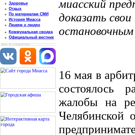
миасский пред
Здоровье
Отдых
доказать свои 
По материалам СМИ
История Миасса
Людям о людях
остановочным
Коммунальная сводка
Официальный вестник
Постоянный адрес статьи: http://newsmiass.ru/index.php?news=3896
мы в соцсетях
16 мая в арби
состоялось р
жалобы на ре
Челябинской о
предпринимате