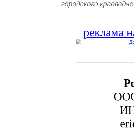
городского краеведче
реклама н
Р
ООО
ИН
er