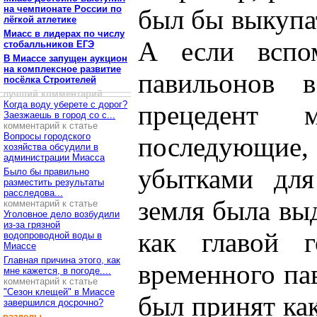
на чемпионате России по
был бы выкупат
лёгкой атлетике
Миасс в лидерах по числу
А если вспом
стобалльников ЕГЭ
В Миассе запущен аукцион
на комплексное развитие
павильонов в
посёлка Строителей
лучший комментарий
Когда воду уберете с дорог?
прецедент
Заезжаешь в город со с...
комментарий к статье
Вопросы городского
последующие
хозяйства обсудили в
администрации Миасса
убытками для
Было бы правильно
разместить результаты
расследова...
земля была в
комментарий к статье
Уголовное дело возбудили
из-за грязной
как главой г
водопроводной воды в
Миассе
Главная причина этого, как
временного па
мне кажется, в погоде....
комментарий к статье
"Сезон клещей" в Миассе
был принят ка
завершился досрочно?
разделы