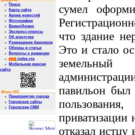
Поиск
сумел оформи
Карта сайта
Архив новостей
Регистрационно
Фотографии
Видео/Аудио
Экспресс-опросы
что здание не
Об агентстве
Размещение баннеров
Это и стало о
Обзоры и статьи
Вопросы к редакции
index.rss
земельный у
Мобильная версия
сайта
администраци
павильон был 
Miass.BIZ
Предприятия города
пользования
Городские сайты
Городские СМИ
приватизации 
отказал истцу 