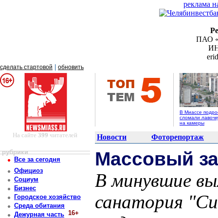
реклама н
Р
ПАО «
ИН
er
|
сделать стартовой
обновить
В Миассе подро
сломали лавочк
на камеры
На сайте
399
читателей
Новости
Фоторепортаж
рубрики
Массовый з
Все за сегодня
Официоз
В минувшие вы
Социум
Бизнес
санатория "Си
Городское хозяйство
Среда обитания
16+
Дежурная часть