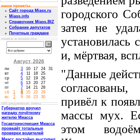
разведением р
наши проекты
городского Со
Сайт города Miass.ru
Miass.info
Справочник Miass.BIZ
затея не удал
Собрание депутатов
Почетные граждане
установилась с
поиск в новостях
и, мёртвая, вс
Август, 2026
пн
3
10
17
24
31
"Данные дейст
вт
4
11
18
25
ср
5
12
19
26
чт
6
13
20
27
согласованы
пт
7
14
21
28
сб
1
8
15
22
29
вс
2
9
16
23
30
привёл к появ
обсуждаемые темы
Губернатор вручил
массы мух. Ес
награду почётному
жителю Миасса
Госавтоинспекция Миасса
этом водоём
проведёт тотальные
проверки водителей
Миасс достойно выступил