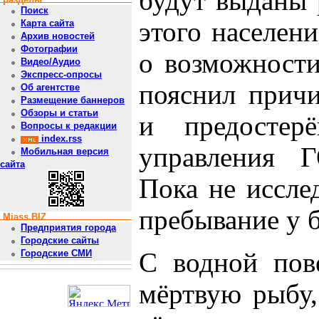
будут выданы 
Поиск
этого населен
Карта сайта
Архив новостей
Фотографии
о возможности
Видео/Аудио
Экспресс-опросы
пояснил прич
Об агентстве
Размещение баннеров
Обзоры и статьи
и предостерё
Вопросы к редакции
index.rss
управления 
Мобильная версия
сайта
Пока не иссле
пребывание у б
Miass.BIZ
Предприятия города
Городские сайты
С водной пов
Городские СМИ
мёртвую рыбу,