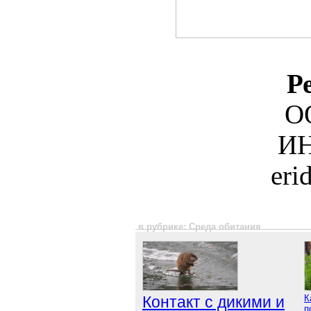
Р
О
ИН
eri
в рубрике: Среда обитания
Контакт с дикими и
К
п