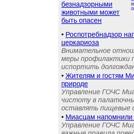
безнадзорными
е
л
животными может
быть опасен
•
Роспотребнадзор на
церкариоза
Внимательное отноше
меры профилактики п
испортить долгожда
•
Жителям и гостям М
природе
Управление ГОЧС Ми
чистоту в палаточных
оставлять пищевые 
•
Миасцам напомнили 
Управление ГОЧС Миа
важные правила пове