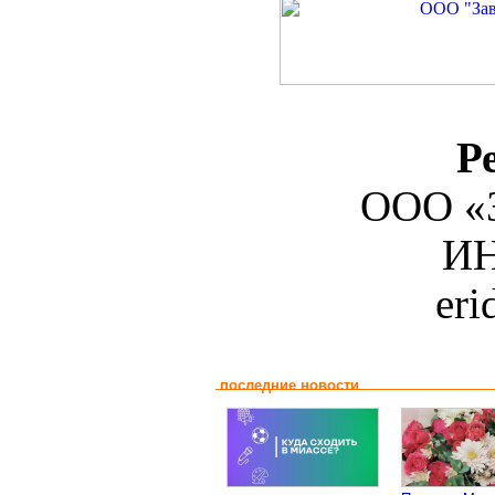
Р
ООО «З
ИН
er
последние новости