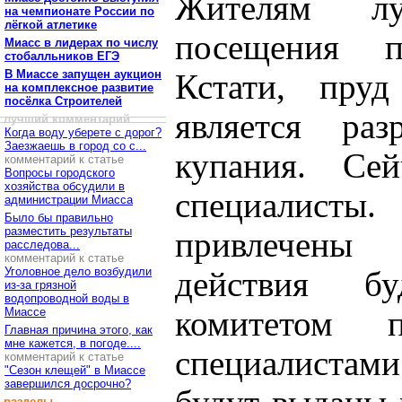
Жителям лу
на чемпионате России по
лёгкой атлетике
посещения п
Миасс в лидерах по числу
стобалльников ЕГЭ
В Миассе запущен аукцион
Кстати, пруд
на комплексное развитие
посёлка Строителей
является ра
лучший комментарий
Когда воду уберете с дорог?
Заезжаешь в город со с...
купания. Се
комментарий к статье
Вопросы городского
хозяйства обсудили в
специалис
администрации Миасса
Было бы правильно
разместить результаты
привлечены 
расследова...
комментарий к статье
Уголовное дело возбудили
действия бу
из-за грязной
водопроводной воды в
Миассе
комитетом
Главная причина этого, как
мне кажется, в погоде....
специалистами
комментарий к статье
"Сезон клещей" в Миассе
завершился досрочно?
разделы