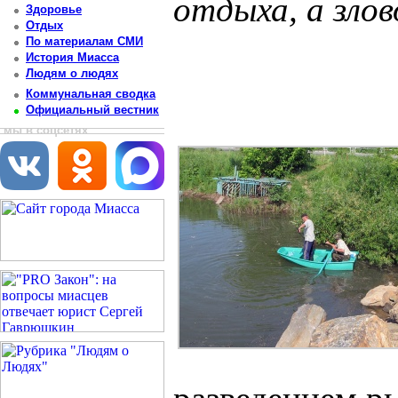
отдыха, а зло
Здоровье
Отдых
Постоянный адрес статьи: http://newsmiass.ru/index.php?news=38628
По материалам СМИ
История Миасса
Людям о людях
Коммунальная сводка
Официальный вестник
мы в соцсетях