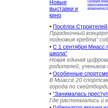
Новые
Полиция Миа
предупреждае
выставки и
мошенничеств
кино
•
Посёлок Строителей
Праздничный концерт
подножия хребта" со
•
С 1 сентября Миасс 
школа"
Новая единая цифров
родителей, учеников 
•
Особенные спортсме
В Миассе 20 спортс
города по скейтборди
•
"Занималась престу
Где располагались и 
•
Губернатор вручил н