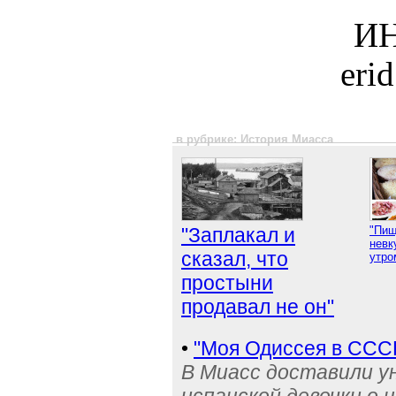
ИН
eri
в рубрике: История Миасса
"Заплакал и
"Пищ
невк
сказал, что
утро
простыни
продавал не он"
•
"Моя Одиссея в ССС
В Миасс доставили у