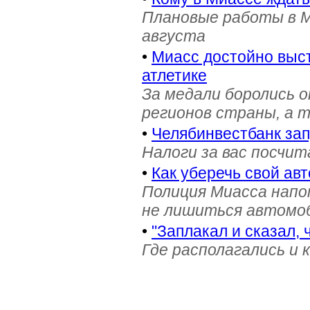
Плановые работы в М
августа
•
Миасс достойно выст
атлетике
За медали боролись 
регионов страны, а 
•
Челябинвестбанк за
Налоги за вас посчи
•
Как уберечь свой ав
Полиция Миасса напо
не лишиться автомоб
•
"Заплакал и сказал, 
Где располагались и 