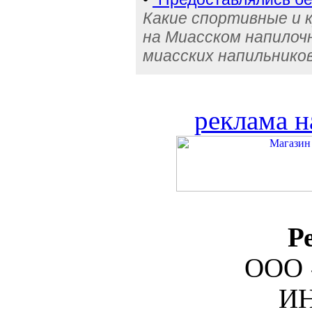
Какие спортивные и 
на Миасском напилочн
миасских напильников
реклама н
Р
ООО 
ИН