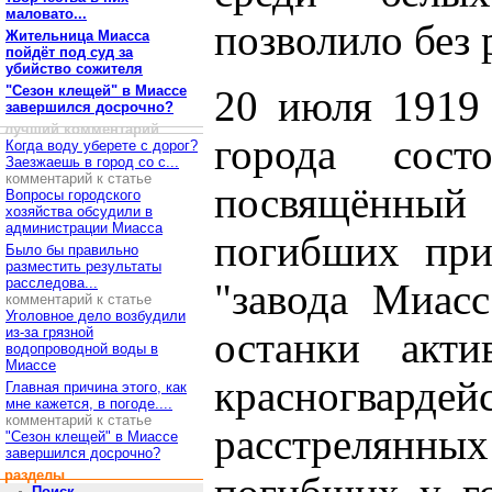
маловато...
позволило без 
Жительница Миасса
пойдёт под суд за
убийство сожителя
"Сезон клещей" в Миассе
20 июля 1919
завершился досрочно?
лучший комментарий
города сост
Когда воду уберете с дорог?
Заезжаешь в город со с...
комментарий к статье
посвящённы
Вопросы городского
хозяйства обсудили в
администрации Миасса
погибших при
Было бы правильно
разместить результаты
расследова...
"завода Миас
комментарий к статье
Уголовное дело возбудили
из-за грязной
останки акти
водопроводной воды в
Миассе
красногва
Главная причина этого, как
мне кажется, в погоде....
комментарий к статье
расстрелян
"Сезон клещей" в Миассе
завершился досрочно?
разделы
Поиск