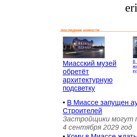
er
последние новости
Миасский музей
В 
жи
обретёт
ку
архитектурную
подсветку
•
В Миассе запущен ау
Строителей
Застройщики могут п
4 сентября 2029 год
•
Кому в Миассе ждат