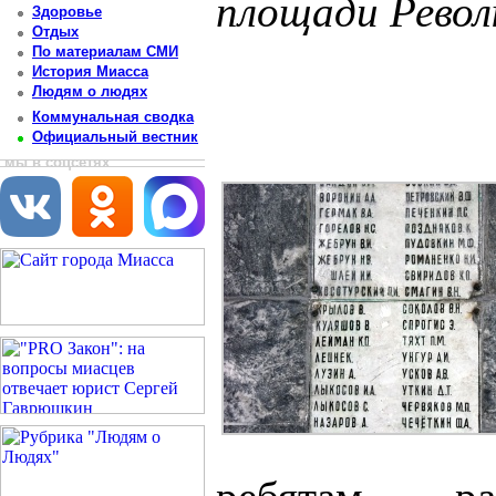
площади Рево
Здоровье
Отдых
Постоянный адрес статьи: http://newsmiass.ru/index.php?news=33071
По материалам СМИ
История Миасса
Людям о людях
Коммунальная сводка
Официальный вестник
мы в соцсетях