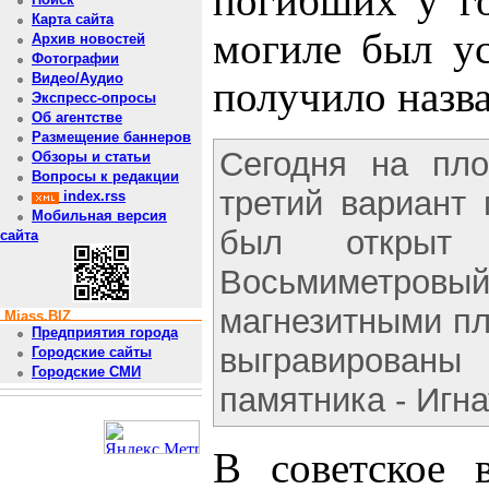
погибших у г
Карта сайта
могиле был ус
Архив новостей
Фотографии
Видео/Аудио
получило назв
Экспресс-опросы
Об агентстве
Размещение баннеров
Сегодня на пл
Обзоры и статьи
Вопросы к редакции
третий вариант
index.rss
Мобильная версия
был открыт
сайта
Восьмиметро
магнезитными пл
Miass.BIZ
Предприятия города
выгравированы 
Городские сайты
Городские СМИ
памятника - Игна
В советское 