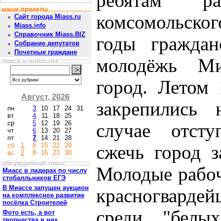
ребятам р
наши проекты
комсомольско
Сайт города Miass.ru
Miass.info
Справочник Miass.BIZ
годы граждан
Собрание депутатов
Почетные граждане
молодёжь Ми
поиск в новостях
город. Летом 
Август, 2026
закрепились 
пн
3
10
17
24
31
вт
4
11
18
25
ср
5
12
19
26
случае отсту
чт
6
13
20
27
пт
7
14
21
28
сб
1
8
15
22
29
сжечь город з
вс
2
9
16
23
30
обсуждаемые темы
Молодые рабоч
Миасс в лидерах по числу
стобалльников ЕГЭ
В Миассе запущен аукцион
красногварде
на комплексное развитие
посёлка Строителей
среди "белых
Фото есть, а вот
творчества в них