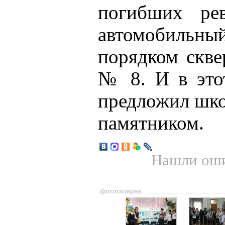
погибших рев
автомобильны
порядком скве
№ 8. И в этот
предложил шко
памятником.
Нашли оши
фотогалерея