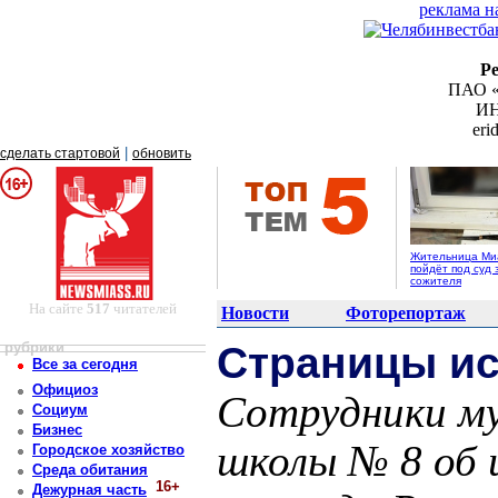
реклама н
Р
ПАО «
ИН
er
|
сделать стартовой
обновить
Жительница Ми
пойдёт под суд 
сожителя
На сайте
517
читателей
Новости
Фоторепортаж
рубрики
Страницы ис
Все за сегодня
Официоз
Сотрудники му
Социум
Бизнес
школы № 8 об 
Городское хозяйство
Среда обитания
16+
Дежурная часть