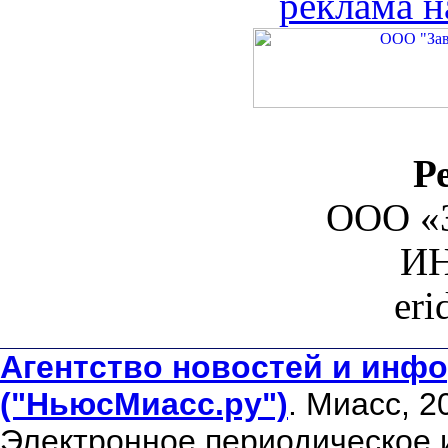
реклама н
Р
ООО «З
ИН
er
Агентство новостей и инфо
("НьюсМиасс.ру")
. Миасс, 2
Электронное периодическое 