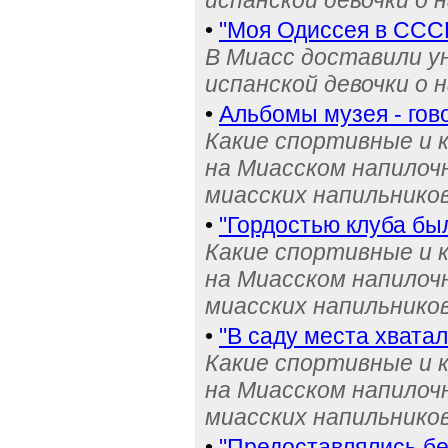
испанской девочки о 
•
"Моя Одиссея в ССС
В Миасс доставили у
испанской девочки о 
•
Альбомы музея - го
Какие спортивные и 
на Миасском напилочн
миасских напильников
•
"Гордостью клуба бы
Какие спортивные и 
на Миасском напилочн
миасских напильников
•
"В саду места хвата
Какие спортивные и 
на Миасском напилочн
миасских напильников
•
"Предоставлялись бе