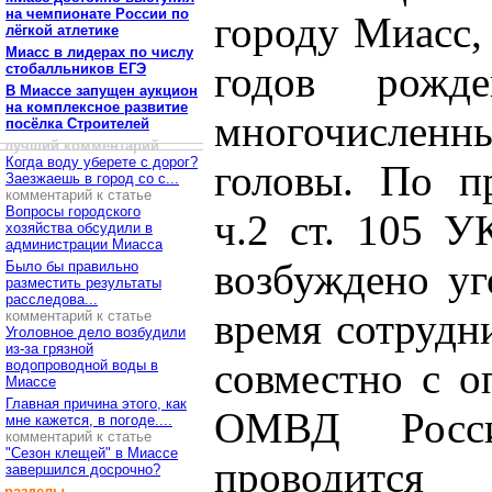
на чемпионате России по
городу Миасс,
лёгкой атлетике
Миасс в лидерах по числу
годов рожд
стобалльников ЕГЭ
В Миассе запущен аукцион
на комплексное развитие
многочисле
посёлка Строителей
лучший комментарий
Когда воду уберете с дорог?
головы. По п
Заезжаешь в город со с...
комментарий к статье
Вопросы городского
ч.2 ст. 105 У
хозяйства обсудили в
администрации Миасса
возбуждено уг
Было бы правильно
разместить результаты
расследова...
время сотрудн
комментарий к статье
Уголовное дело возбудили
из-за грязной
совместно с о
водопроводной воды в
Миассе
Главная причина этого, как
ОМВД Росс
мне кажется, в погоде....
комментарий к статье
"Сезон клещей" в Миассе
проводится
завершился досрочно?
разделы