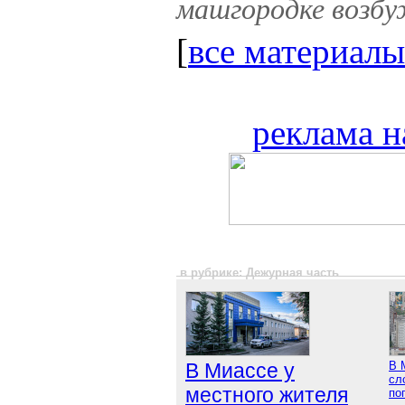
машгородке возбу
[
все материалы
реклама н
в рубрике: Дежурная часть
В Миассе у
В 
сл
местного жителя
по