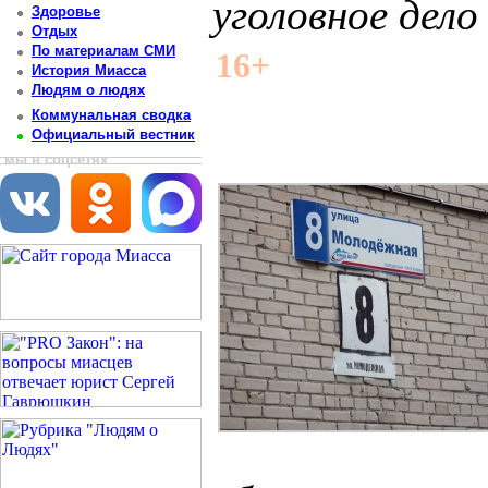
уголовное дело
Здоровье
Отдых
Постоянный адрес статьи: http://newsmiass.ru/index.php?news=31937
По материалам СМИ
16+
История Миасса
Людям о людях
Коммунальная сводка
Официальный вестник
мы в соцсетях