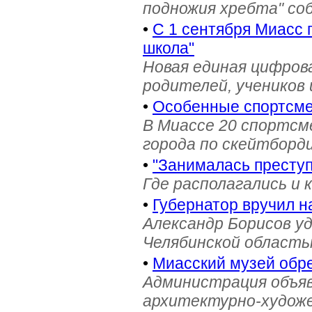
подножия хребта" со
•
С 1 сентября Миасс 
школа"
Новая единая цифров
родителей, учеников 
•
Особенные спортсме
В Миассе 20 спортс
города по скейтборди
•
"Занималась престу
Где располагались и 
•
Губернатор вручил н
Александр Борисов уд
Челябинской область
•
Миасский музей обре
Администрация объяв
архитектурно-художе