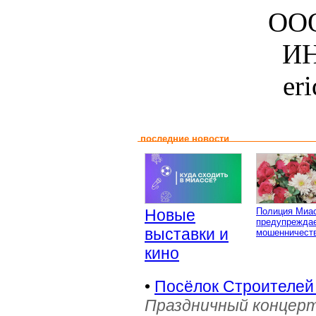
ООО
ИН
er
последние новости
Новые
Полиция Миа
предупреждае
выставки и
мошенничеств
кино
•
Посёлок Строителей
Праздничный концерт