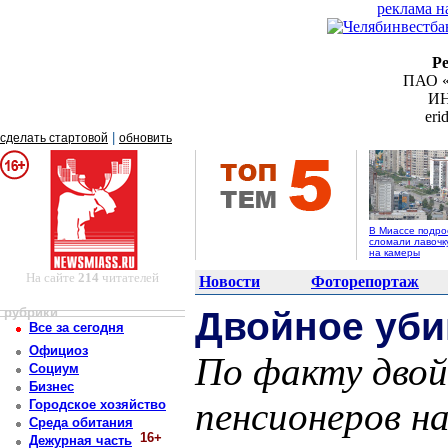
реклама н
Р
ПАО «
ИН
er
|
сделать стартовой
обновить
В Миассе подро
сломали лавочк
на камеры
На сайте
214
читателей
Новости
Фоторепортаж
рубрики
Двойное уби
Все за сегодня
Официоз
По факту двой
Социум
Бизнес
пенсионеров н
Городское хозяйство
Среда обитания
16+
Дежурная часть