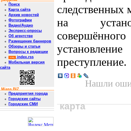
Поиск
следственных 
Карта сайта
Архив новостей
на установ
Фотографии
Видео/Аудио
Экспресс-опросы
совершённ
Об агентстве
Размещение баннеров
установлени
Обзоры и статьи
Вопросы к редакции
index.rss
преступление.
Мобильная версия
сайта
Нашли ошиб
Miass.BIZ
Предприятия города
Городские сайты
карта
Городские СМИ