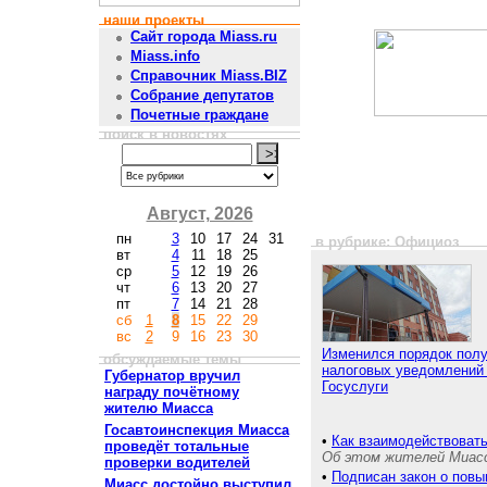
наши проекты
Сайт города Miass.ru
Miass.info
Справочник Miass.BIZ
Собрание депутатов
Почетные граждане
поиск в новостях
Август, 2026
пн
3
10
17
24
31
в рубрике: Официоз
вт
4
11
18
25
ср
5
12
19
26
чт
6
13
20
27
пт
7
14
21
28
сб
1
8
15
22
29
вс
2
9
16
23
30
Изменился порядок пол
обсуждаемые темы
налоговых уведомлений
Губернатор вручил
Госуслуги
награду почётному
жителю Миасса
Госавтоинспекция Миасса
•
Как взаимодействовать
проведёт тотальные
Об этом жителей Миас
проверки водителей
•
Подписан закон о пов
Миасс достойно выступил