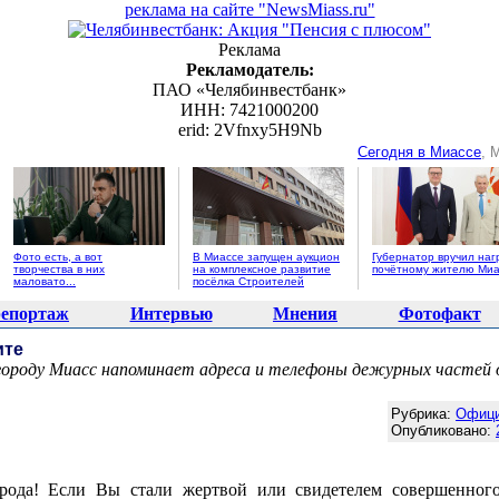
реклама на сайте "NewsMiass.ru"
Реклама
Рекламодатель:
ПАО «Челябинвестбанк»
ИНН: 7421000200
erid: 2Vfnxy5H9Nb
Сегодня в Миассе
, 
Фото есть, а вот
В Миассе запущен аукцион
Губернатор вручил наг
творчества в них
на комплексное развитие
почётному жителю Миа
маловато...
посёлка Строителей
епортаж
Интервью
Мнения
Фотофакт
ите
городу Миасс напоминает адреса и телефоны дежурных частей 
Агентство новостей "NewsMiass.ru"
Рубрика:
Офиц
Опубликовано:
рода! Если Вы стали жертвой или свидетелем совершенного