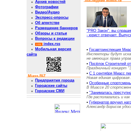
последние новости
Архив новостей
Фотографии
Видео/Аудио
Экспресс-опросы
Об агентстве
Размещение баннеров
"PRO Закон": вы спраши
Обзоры и статьи
- юрист отвечает. Выпус
Вопросы к редакции
index.rss
Мобильная версия
•
Госавтоинспекция Миас
Инспекторы будут иска
сайта
не имеющих права упра
•
Посёлок Строителей о
Праздничный концерт "
•
С 1 сентября Миасс пе
Miass.BIZ
Новая единая цифровая 
Предприятия города
•
Особенные спортсмены
Городские сайты
В Миассе 20 спортсмен
Городские СМИ
•
"Занималась преступн
Где располагались и как
•
Губернатор вручил на
Александр Борисов удос