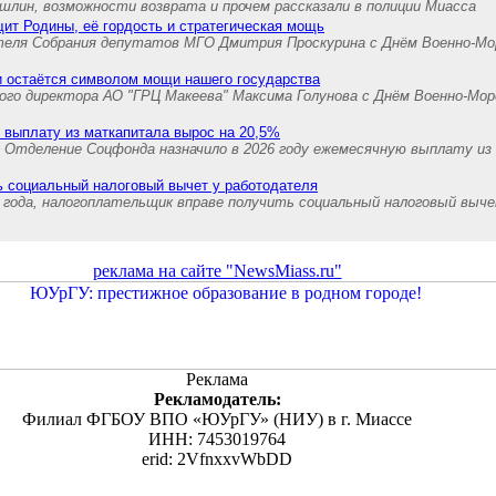
шлин, возможности возврата и прочем рассказали в полиции Миасса
ит Родины, её гордость и стратегическая мощь
теля Собрания депутатов МГО Дмитрия Проскурина с Днём Военно-Мо
и остаётся символом мощи нашего государства
ного директора АО "ГРЦ Макеева" Максима Голунова с Днём Военно-Мо
 выплату из маткапитала вырос на 20,5%
й Отделение Соцфонда назначило в 2026 году ежемесячную выплату из
ь социальный налоговый вычет у работодателя
 года, налогоплательщик вправе получить социальный налоговый выч
реклама на сайте "NewsMiass.ru"
Реклама
Рекламодатель:
Филиал ФГБОУ ВПО «ЮУрГУ» (НИУ) в г. Миассе
ИНН: 7453019764
erid: 2VfnxxvWbDD