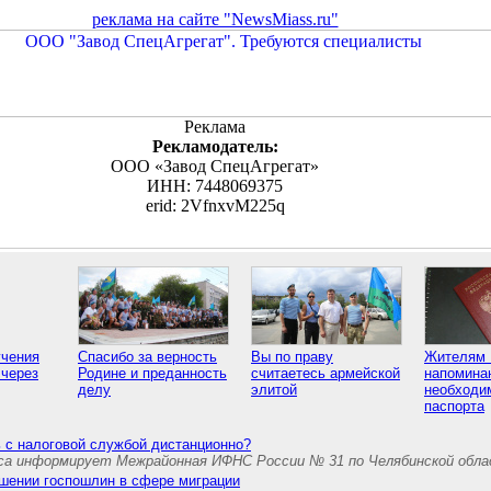
реклама на сайте "NewsMiass.ru"
Реклама
Рекламодатель:
ООО «Завод СпецАгрегат»
ИНН: 7448069375
erid: 2VfnxvM225q
учения
Спасибо за верность
Вы по праву
Жителям 
 через
Родине и преданность
считаетесь армейской
напомина
делу
элитой
необходи
паспорта
 с налоговой службой дистанционно?
са информирует Межрайонная ИФНС России № 31 по Челябинской обл
ышении госпошлин в сфере миграции