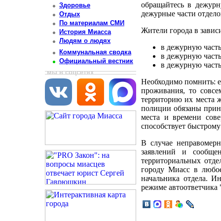
обращайтесь в дежурн
Здоровье
дежурные части отдело
Отдых
По материалам СМИ
Жители города в завис
История Миасса
Людям о людях
в дежурную часть
Коммунальная сводка
в дежурную часть
Официальный вестник
в дежурную часть
мы в соцсетях
Необходимо помнить: е
проживания, то совсе
территорию их места ж
полиции обязаны прин
места и времени сов
способствует быстрому
В случае неправомерн
заявлений и сообщен
территориальных отде
городу Миасс в любое
начальника отдела. 
режиме автоответчика 