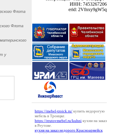
ИНН: 7453267206
erid: 2Vfnxy9gW5q
рского Флота
рского Флота
 материнского
ет у
https://mebel-troick.ru/
купить недорогую
мебель в Троицке.
https://reutovmebel.ru/kuhni
кухни на заказ
в Реутове.
кухня на заказ недорого Красноармейск