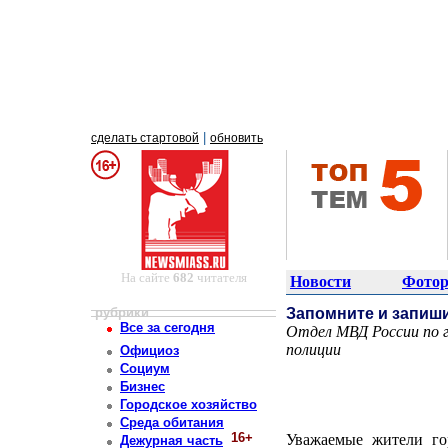
|
сделать стартовой
обновить
На сайте
682
читателя
Новости
Фотор
рубрики
Запомните и запиш
Все за сегодня
Отдел МВД России по 
полиции
Официоз
Постоянный адрес статьи: http://newsmiass.ru/index.php?news=30424
Социум
Бизнес
Городское хозяйство
Среда обитания
16+
Уважаемые жители го
Дежурная часть