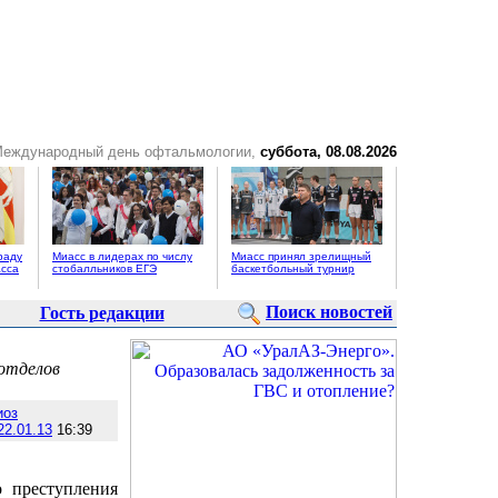
Международный день офтальмологии,
суббота, 08.08.2026
раду
Миасс в лидерах по числу
Миасс принял зрелищный
сса
стобалльников ЕГЭ
баскетбольный турнир
Поиск новостей
Гость редакции
отделов
иоз
22.01.13
16:39
 преступления