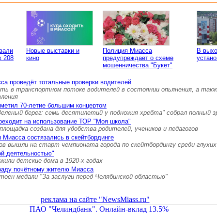
вали
Новые выставки и
Полиция Миасса
В вых
к 208
кино
предупреждает о схеме
устано
мошенничества "Букет"
са проведёт тотальные проверки водителей
ть в транспортном потоке водителей в состоянии опьянения, а так
вления
тметил 70-летие большим концертом
Зеленый берег: семь десятилетий у подножия хребта" собрал полный 
реходит на использование ТОР "Моя школа"
площадка создана для удобства родителей, учеников и педагогов
 Миасса состязались в скейтбординге
ов вышли на старт чемпионата города по скейтбордингу среди глухих
ой деятельностью"
 жили детские дома в 1920-х годах
граду почётному жителю Миасса
тоен медали "За заслуги перед Челябинской областью"
реклама на сайте "NewsMiass.ru"