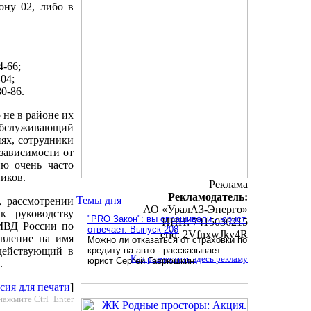
ону 02, либо в
4-66;
04;
0-86.
 не в районе их
 обслуживающий
ях, сотрудники
зависимости от
ию очень часто
иков.
Реклама
Рекламодатель:
Темы дня
, рассмотрении
АО «УралАЗ-Энерго»
к руководству
"PRO Закон": вы спрашивали - юрист
ИНН: 7415036215
 МВД России по
отвечает. Выпуск 208
erid: 2VfnxwJkv4R
явление на имя
Можно ли отказаться от страховки по
действующий в
кредиту на авто - рассказывает
Как разместить здесь рекламу
юрист Сергей Гаврюшкин
.
сия для печати
]
нажмите Ctrl+Enter