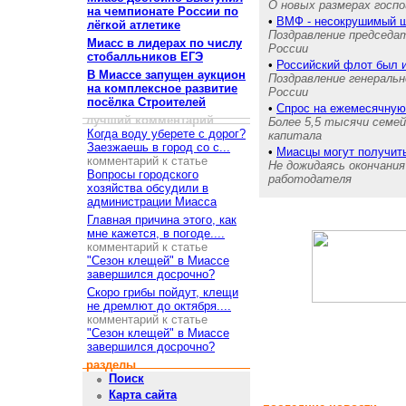
О новых размерах госпо
на чемпионате России по
•
ВМФ - несокрушимый щ
лёгкой атлетике
Поздравление председа
Миасс в лидерах по числу
России
стобалльников ЕГЭ
•
Российский флот был 
В Миассе запущен аукцион
Поздравление генераль
на комплексное развитие
России
посёлка Строителей
•
Спрос на ежемесячную
лучший комментарий
Более 5,5 тысячи семе
Когда воду уберете с дорог?
капитала
Заезжаешь в город со с...
•
Миасцы могут получит
комментарий к статье
Не дожидаясь окончания
Вопросы городского
работодателя
хозяйства обсудили в
администрации Миасса
Главная причина этого, как
мне кажется, в погоде....
комментарий к статье
"Сезон клещей" в Миассе
завершился досрочно?
Скоро грибы пойдут, клещи
не дремлют до октября....
комментарий к статье
"Сезон клещей" в Миассе
завершился досрочно?
разделы
Поиск
Карта сайта