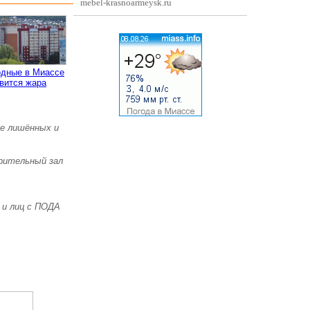
mebel-krasnoarmeysk.ru
одные в Миассе
вится жара
же лишённых и
зрительный зал
 и лиц с ПОДА