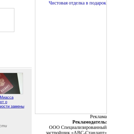
Миасса
ют о
мости замены
Реклама
Рекламодатель:
асти
ООО Специализированный
застройщик «АВС-Стандарт»