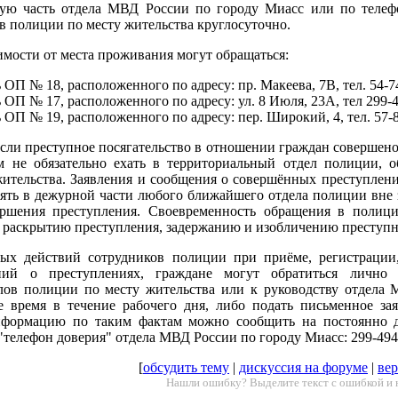
ую часть отдела МВД России по городу Миасс или по телеф
в полиции по месту жительства круглосуточно.
имости от места проживания могут обращаться:
 ОП № 18, расположенного по адресу: пр. Макеева, 7В, тел. 54-7
 ОП № 17, расположенного по адресу: ул. 8 Июля, 23А, тел 299-4
 ОП № 19, расположенного по адресу: пер. Широкий, 4, тел. 57-8
сли преступное посягательство в отношении граждан совершено
м не обязательно ехать в территориальный отдел полиции,
ительства. Заявления и сообщения о совершённых преступлени
ять в дежурной части любого ближайшего отдела полиции вне 
ершения преступления. Своевременность обращения в полиц
 раскрытию преступления, задержанию и изобличению преступн
ых действий сотрудников полиции при приёме, регистрации
ий о преступлениях, граждане могут обратиться лично 
лов полиции по месту жительства или к руководству отдела
 время в течение рабочего дня, либо подать письменное за
Информацию по таким фактам можно сообщить на постоянно 
"телефон доверия" отдела МВД России по городу Миасс: 299-494
[
обсудить тему
|
дискуссия на форуме
|
вер
Нашли ошибку? Выделите текст с ошибкой и 