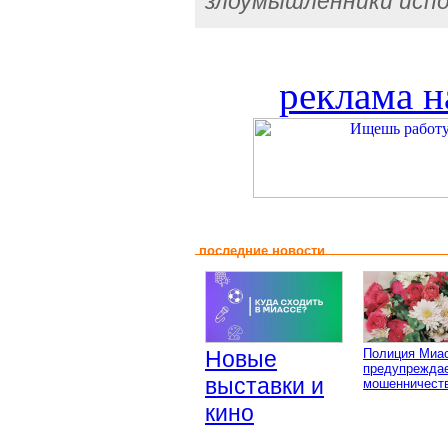
злоумышленники исп
реклама н
последние новости
Новые
Полиция Миа
предупреждае
выставки и
мошенничеств
кино