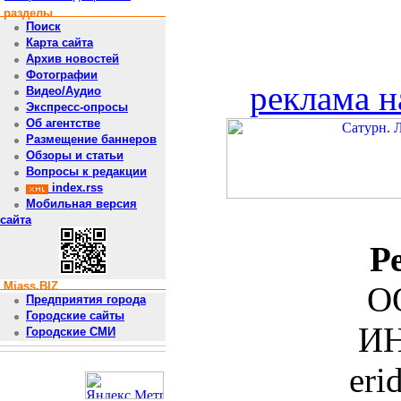
разделы
Поиск
Карта сайта
Архив новостей
Фотографии
реклама н
Видео/Аудио
Экспресс-опросы
Об агентстве
Размещение баннеров
Обзоры и статьи
Вопросы к редакции
index.rss
Мобильная версия
сайта
Р
Miass.BIZ
О
Предприятия города
Городские сайты
ИН
Городские СМИ
eri