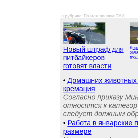
в рубрике: По материалам СМИ
Новый штраф для
Дор
обла
питбайкеров
луч
готовят власти
•
Домашних животных з
кремация
Согласно приказу Ми
относятся к категор
следует должным об
•
Работа в январские 
размере