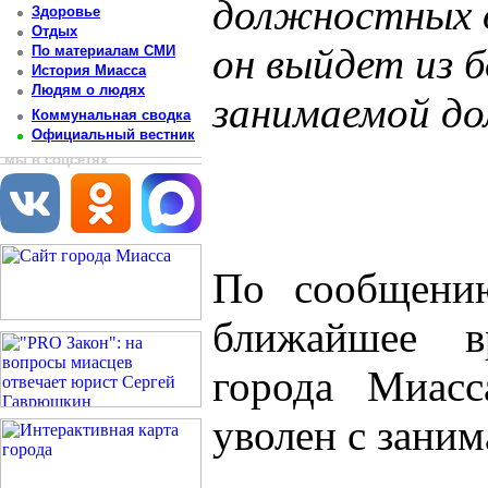
должностных о
Здоровье
Отдых
он выйдет из б
По материалам СМИ
История Миасса
Людям о людях
занимаемой д
Коммунальная сводка
Официальный вестник
Постоянный адрес статьи: http://newsmiass.ru/index.php?news=23738
мы в соцсетях
По сообщени
ближайшее 
города Миасс
уволен с зани