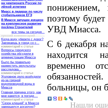
на чемпионате России по
понижением, 
лёгкой атлетике
Миасс в лидерах по числу
поэтому будет 
стобалльников ЕГЭ
В Миассе запущен аукцион
на комплексное развитие
УВД Миасса.
посёлка Строителей
все темы за сегодня...
лучший комментарий
Когда воду уберете с дорог?
С 6 декабря н
Заезжаешь в город со с...
комментарий к статье
Вопросы городского
находится 
хозяйства обсудили в
администрации Миасса
Было бы правильно
временно от
разместить результаты
расследова...
комментарий к статье
обязанностей.
Уголовное дело возбудили
из-за грязной
водопроводной воды в
больницы, он б
Миассе
Главная причина этого, как
мне кажется, в погоде....
комментарий к статье
Нашли ошиб
"Сезон клещей" в Миассе
завершился досрочно?