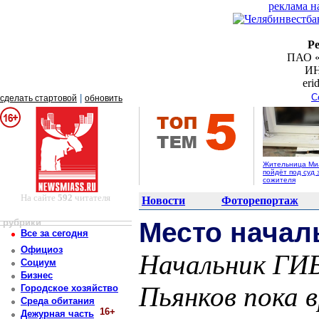
реклама н
Р
ПАО «
ИН
er
С
|
сделать стартовой
обновить
Жительница Ми
пойдёт под суд 
сожителя
На сайте
592
читателя
Новости
Фоторепортаж
рубрики
Место начал
Все за сегодня
Официоз
Начальник ГИБ
Социум
Бизнес
Пьянков пока 
Городское хозяйство
Среда обитания
16+
Дежурная часть