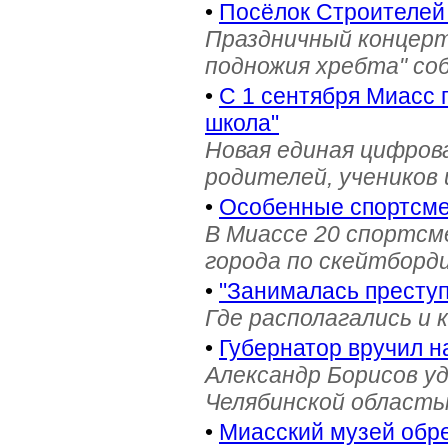
•
Посёлок Строителей
Праздничный концерт
подножия хребта" со
•
С 1 сентября Миасс 
школа"
Новая единая цифров
родителей, учеников 
•
Особенные спортсме
В Миассе 20 спортс
города по скейтборди
•
"Занималась престу
Где располагались и 
•
Губернатор вручил н
Александр Борисов уд
Челябинской область
•
Миасский музей обре