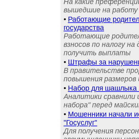
На какие преференци
вышедшие на работу 
•
Работающие родители
государства
Работающие родител
взносов по налогу на
получить выплаты
•
Штрафы за нарушени
В правительстве пр
повышения размеров
•
Набор для шашлыка з
Аналитики сравнили 
набора" перед майск
•
Мошенники начали и
"Госуслуг"
Для получения персо