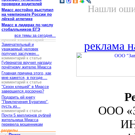
проверки водителей
Нашли ошиб
Миасс достойно выступил
на чемпионате России по
лёгкой атлетике
Миасс в лидерах по числу
стобалльников ЕГЭ
все темы за сегодня...
лучший комментарий
реклама н
Замечательный и
уважаемый человек
получил заслужен...
комментарий к статье
Губернатор вручил награду
почётному жителю Миасса
Главная причина этого, как
мне кажется, в погоде....
комментарий к статье
"Сезон клещей" в Миассе
завершился досрочно?
Р
Подарить ей книгу
"Приключения Буратино",
пусть из...
ООО «З
комментарий к статье
Почти 5 миллионов рублей
жительница Миасса
ИН
перевела мошенникам
разделы
Поиск