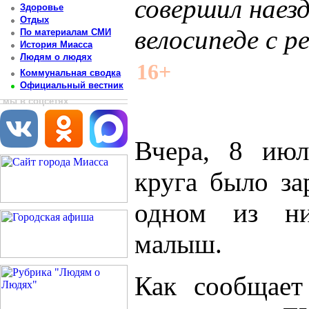
совершил наезд
Здоровье
Отдых
велосипеде с р
По материалам СМИ
История Миасса
Людям о людях
Постоянный адрес статьи: http://newsmiass.ru/index.php?news=22249
16+
Коммунальная сводка
Официальный вестник
мы в соцсетях
Вчера, 8 июл
круга было за
одном из ни
малыш.
Как сообщает