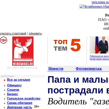
реклама н
Р
ПАО «
ИН
er
|
сделать стартовой
обновить
Губернатор вру
почётному жит
На сайте
341
читатель
Новости
Фоторепортаж
рубрики
Папа и мал
Все за сегодня
Официоз
пострадали 
Социум
Бизнес
Водитель "газ
Городское хозяйство
Среда обитания
16+
Дежурная часть