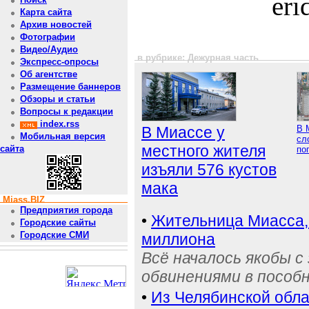
er
Карта сайта
Архив новостей
Фотографии
Видео/Аудио
в рубрике: Дежурная часть
Экспресс-опросы
Об агентстве
Размещение баннеров
Обзоры и статьи
Вопросы к редакции
index.rss
В Миассе у
В 
Мобильная версия
сл
местного жителя
сайта
по
изъяли 576 кустов
мака
Miass.BIZ
Предприятия города
•
Жительница Миасса, 
Городские сайты
Городские СМИ
миллиона
Всё началось якобы с
обвинениями в пособ
•
Из Челябинской обла