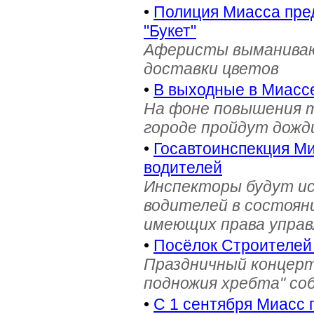
•
Полиция Миасса пре
"Букет"
Аферисты выманивают
доставки цветов
•
В выходные в Миасс
На фоне повышения т
городе пройдут дожд
•
Госавтоинспекция Ми
водителей
Инспекторы будут и
водителей в состояни
имеющих права управ
•
Посёлок Строителей
Праздничный концерт
подножия хребта" со
•
С 1 сентября Миасс 