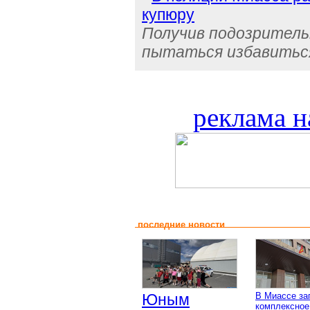
купюру
Получив подозрительн
пытаться избавиться
реклама н
последние новости
Юным
В Миассе за
комплексное