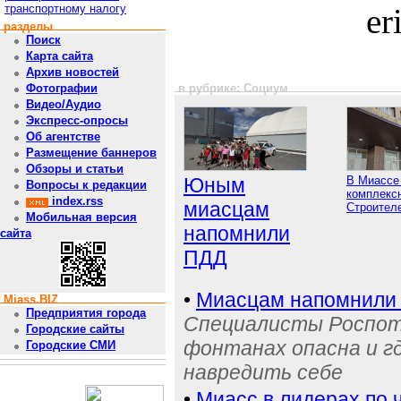
транспортному налогу
er
разделы
Поиск
Карта сайта
Архив новостей
в рубрике: Социум
Фотографии
Видео/Аудио
Экспресс-опросы
Об агентстве
Размещение баннеров
Обзоры и статьи
Юным
В Миассе
Вопросы к редакции
комплексн
index.rss
миасцам
Строител
Мобильная версия
напомнили
сайта
ПДД
•
Миасцам напомнили 
Miass.BIZ
Предприятия города
Специалисты Роспотр
Городские сайты
фонтанах опасна и г
Городские СМИ
навредить себе
•
Миасс в лидерах по 