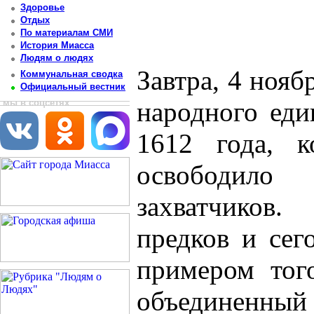
Здоровье
Отдых
По материалам СМИ
История Миасса
Людям о людях
Завтра, 4 нояб
Коммунальная сводка
Официальный вестник
народного еди
мы в соцсетях
1612 года, к
освободило
захватчиков
предков и сег
примером того
объединенн