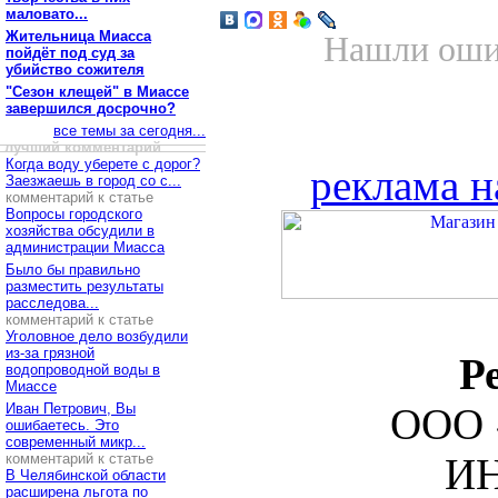
маловато...
Жительница Миасса
Нашли ошиб
пойдёт под суд за
убийство сожителя
"Сезон клещей" в Миассе
завершился досрочно?
все темы за сегодня...
лучший комментарий
Когда воду уберете с дорог?
реклама н
Заезжаешь в город со с...
комментарий к статье
Вопросы городского
хозяйства обсудили в
администрации Миасса
Было бы правильно
разместить результаты
расследова...
комментарий к статье
Уголовное дело возбудили
из-за грязной
Р
водопроводной воды в
Миассе
Иван Петрович, Вы
ООО 
ошибаетесь. Это
современный микр...
комментарий к статье
ИН
В Челябинской области
расширена льгота по