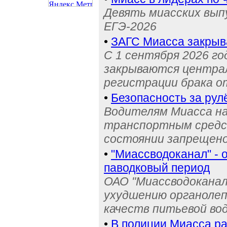
Девять миасских выпу
ЕГЭ-2026
•
ЗАГС Миасса закрыв
С 1 сентября 2026 го
закрываются централ
регистрации брака о
•
Безопасность за рул
Водителям Миасса н
транспортным средс
состоянии запрещен
•
"Миассводоканал" - 
паводковый период
ОАО "Миассводоканал
ухудшению органолеп
качеств питьевой во
•
В полиции Миасса ра