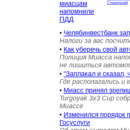
миасцам
Строителей
напомнили
ПДД
•
Челябинвестбанк за
Налоги за вас посчи
•
Как уберечь свой ав
Полиция Миасса напо
не лишиться автомоб
•
"Заплакал и сказал, 
Где располагались и 
•
Миасс принял зрели
Turgoyak 3x3 Cup соб
Миассе
•
Изменился порядок 
Госуслуги