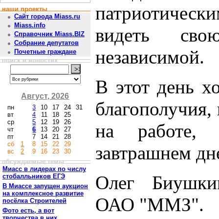
патриотическ
наши проекты
Сайт города Miass.ru
Miass.info
видеть св
Справочник Miass.BIZ
Собрание депутатов
независимой.
Почетные граждане
поиск в новостях
В этот день х
Август, 2026
благополучия,
пн
3
10
17
24
31
вт
4
11
18
25
ср
5
12
19
26
на работе, 
чт
6
13
20
27
пт
7
14
21
28
сб
1
8
15
22
29
завтрашнем дне
вс
2
9
16
23
30
обсуждаемые темы
Миасс в лидерах по числу
Олег Биушкин
стобалльников ЕГЭ
В Миассе запущен аукцион
на комплексное развитие
ОАО "ММЗ".
посёлка Строителей
Фото есть, а вот
творчества в них