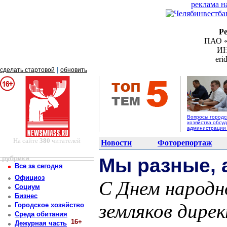
реклама н
Р
ПАО «
ИН
er
|
сделать стартовой
обновить
Вопросы городс
хозяйства обсуд
администрации
На сайте
380
читателей
Новости
Фоторепортаж
рубрики
Мы разные, а
Все за сегодня
Официоз
С Днем народн
Социум
Бизнес
земляков дире
Городское хозяйство
Среда обитания
16+
Дежурная часть
Постоянный адрес статьи: http://newsmiass.ru/index.php?news=19426