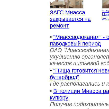
ЗАГС Миасса
"Сез
Миа
закрывается на
дос
ремонт
•
"Миассводоканал" - 
паводковый период
ОАО "Миассводоканал
ухудшению органолеп
качеств питьевой во
•
"Пища готовится нев
бутерброд"
Где располагались и 
•
В полиции Миасса ра
купюру
Получив подозрительн