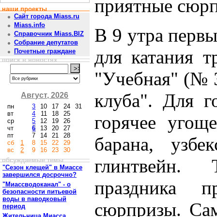
приятные сюрп
наши проекты
Сайт города Miass.ru
Miass.info
В 9 утра перв
Справочник Miass.BIZ
Собрание депутатов
для катания т
Почетные граждане
поиск в новостях
"Учебная" (№ 3
клуба". Для г
Август, 2026
пн
3
10
17
24
31
вт
4
11
18
25
горячее угоще
ср
5
12
19
26
чт
6
13
20
27
пт
7
14
21
28
барана, узбе
сб
1
8
15
22
29
вс
2
9
16
23
30
глинтвейн.
обсуждаемые темы
"Сезон клещей" в Миассе
завершился досрочно?
праздника п
"Миассводоканал" - о
безопасности питьевой
воды в паводковый
сюрпризы. Са
период
Жительница Миасса