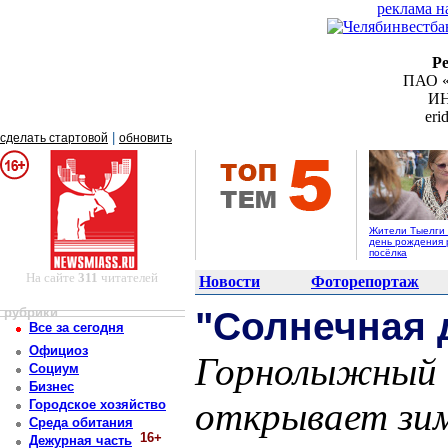
реклама н
Р
ПАО «
ИН
er
|
сделать стартовой
обновить
Жители Тыелги
день рождения 
посёлка
На сайте
311
читателей
Новости
Фоторепортаж
рубрики
"Солнечная 
Все за сегодня
Официоз
Горнолыжный к
Социум
Бизнес
открывает зим
Городское хозяйство
Среда обитания
16+
Дежурная часть
Постоянный адрес статьи: http://newsmiass.ru/index.php?news=19411