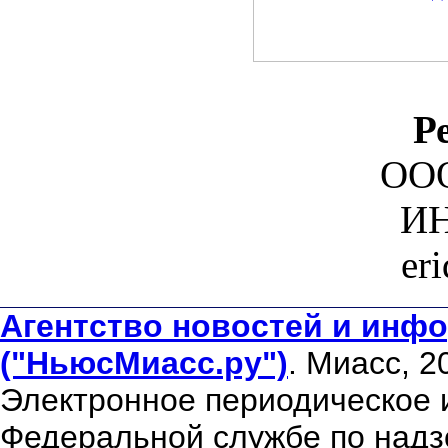
Р
ООО
ИН
er
Агентство новостей и инфо
("НьюсМиасс.ру")
. Миасс, 2
Электронное периодическое 
Федеральной службе по надзо