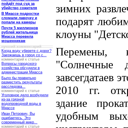
пойдёт под суд за
зимних развле
убийство сожителя
В Миассе подростки
подарят любим
сломали лавочку и
попали на камеры
Почти 5 миллионов
клоуны "Детско
рублей жительница
Миасса перевела
мошенникам
лучший комментарий
Перемены, 
Когда воду уберете с дорог?
Заезжаешь в город со с...
комментарий к статье
"Солнечные д
Вопросы городского
хозяйства обсудили в
администрации Миасса
завсегдатаев э
Было бы правильно
разместить результаты
2010 гг. отк
расследова...
комментарий к статье
Уголовное дело возбудили
здание прока
из-за грязной
водопроводной воды в
Миассе
удобным вых
Иван Петрович, Вы
ошибаетесь. Это
современный микр...
комментарий к статье