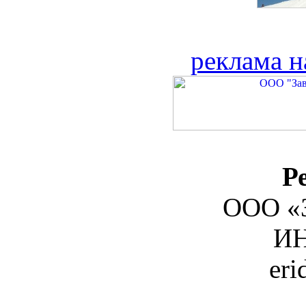
реклама н
Р
ООО «З
ИН
er