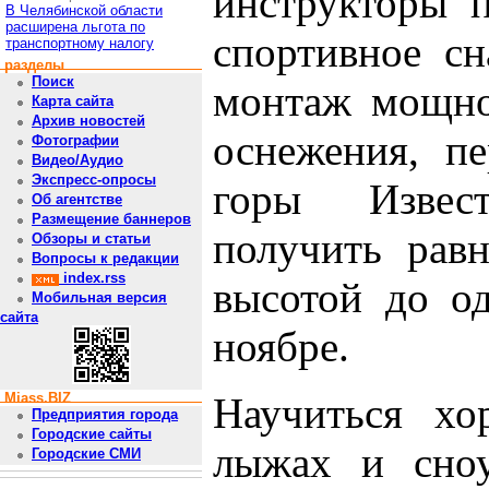
инструкторы п
В Челябинской области
расширена льгота по
спортивное сн
транспортному налогу
разделы
Поиск
монтаж мощно
Карта сайта
Архив новостей
оснежения, п
Фотографии
Видео/Аудио
Экспресс-опросы
горы Извес
Об агентстве
Размещение баннеров
получить рав
Обзоры и статьи
Вопросы к редакции
index.rss
высотой до од
Мобильная версия
сайта
ноябре.
Miass.BIZ
Научиться хо
Предприятия города
Городские сайты
лыжах и сноу
Городские СМИ