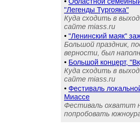
•
Областной семейный 
"Легенды Тургояка"
Куда сходить в выхо
сайте miass.ru
•
"Ленинский маяк" за
Большой праздник, п
верности, был напол
•
Большой концерт, "Вк
Куда сходить в выхо
сайте miass.ru
•
Фестиваль локальной 
Миассе
Фестиваль охватит н
попробовать южноура