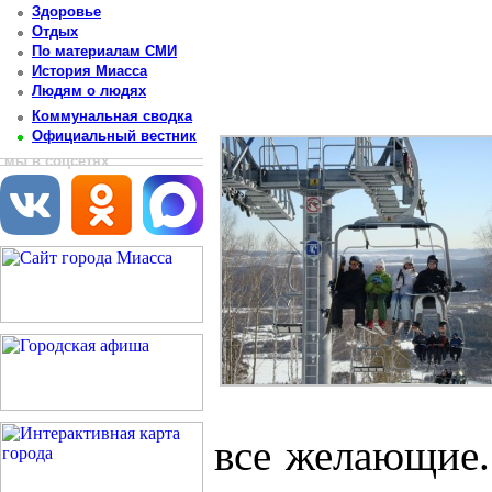
Здоровье
Отдых
По материалам СМИ
История Миасса
Людям о людях
Коммунальная сводка
Официальный вестник
мы в соцсетях
все желающие.