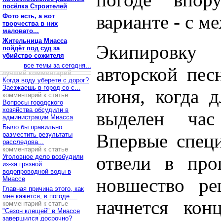
посёлка Строителей
варианте - с м
Фото есть, а вот
творчества в них
маловато...
Жительница Миасса
Экипировку 
пойдёт под суд за
убийство сожителя
все темы за сегодня...
авторской пес
лучший комментарий
Когда воду уберете с дорог?
Заезжаешь в город со с...
июня, когда д
комментарий к статье
Вопросы городского
хозяйства обсудили в
выделен ча
администрации Миасса
Было бы правильно
Впервые специ
разместить результаты
расследова...
комментарий к статье
отвели в про
Уголовное дело возбудили
из-за грязной
водопроводной воды в
новшество ре
Миассе
Главная причина этого, как
мне кажется, в погоде....
начнется кон
комментарий к статье
"Сезон клещей" в Миассе
завершился досрочно?