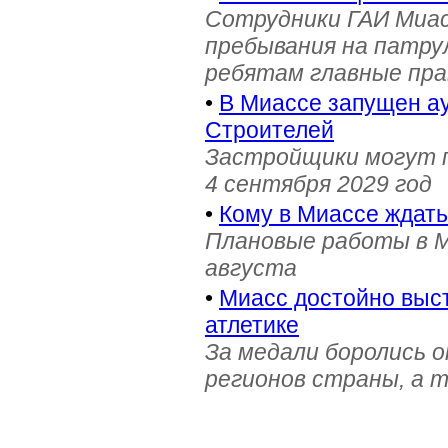
Сотрудники ГАИ Миас
пребывания на патру
ребятам главные пра
•
В Миассе запущен ау
Строителей
Застройщики могут п
4 сентября 2029 год
•
Кому в Миассе ждат
Плановые работы в М
августа
•
Миасс достойно выст
атлетике
За медали боролись 
регионов страны, а 