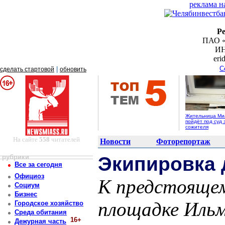
реклама н
Р
ПАО «
ИН
er
С
|
сделать стартовой
обновить
Жительница Ми
пойдёт под суд 
сожителя
На сайте
558
читателей
Новости
Фоторепортаж
рубрики
Экипировка 
Все за сегодня
Официоз
К предстоящем
Социум
Бизнес
площадке Ильм
Городское хозяйство
Среда обитания
16+
Дежурная часть