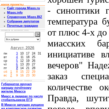
наши проекты
- синоптики 
Сайт города Miass.ru
Miass.info
Справочник Miass.BIZ
температура б
Собрание депутатов
Почетные граждане
от плюс 4-х до
поиск в новостях
миасских б
Август, 2026
инициативе в
пн
3
10
17
24
31
вт
4
11
18
25
ср
5
12
19
26
вечеров" Над
чт
6
13
20
27
пт
7
14
21
28
сб
1
8
15
22
29
заказ специ
вс
2
9
16
23
30
обсуждаемые темы
количестве о
Губернатор вручил
награду почётному
жителю Миасса
Правда, шути
Миасс в лидерах по числу
стобалльников ЕГЭ
В Миассе запущен аукцион
погоде впор
на комплексное развитие