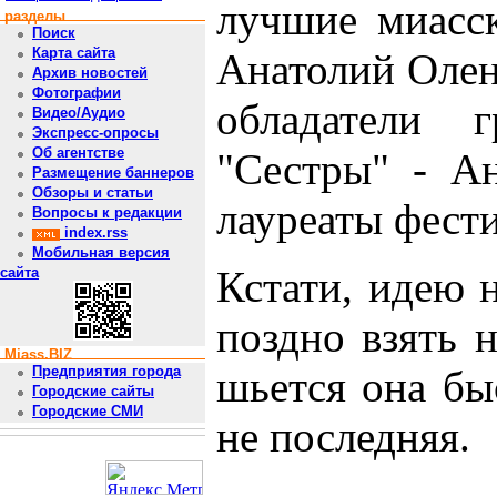
лучшие миасск
разделы
Поиск
Карта сайта
Анатолий Олен
Архив новостей
Фотографии
обладатели 
Видео/Аудио
Экспресс-опросы
Об агентстве
"Сестры" - А
Размещение баннеров
Обзоры и статьи
лауреаты фести
Вопросы к редакции
index.rss
Мобильная версия
Кстати, идею 
сайта
поздно взять 
Miass.BIZ
шьется она быс
Предприятия города
Городские сайты
Городские СМИ
не последняя.