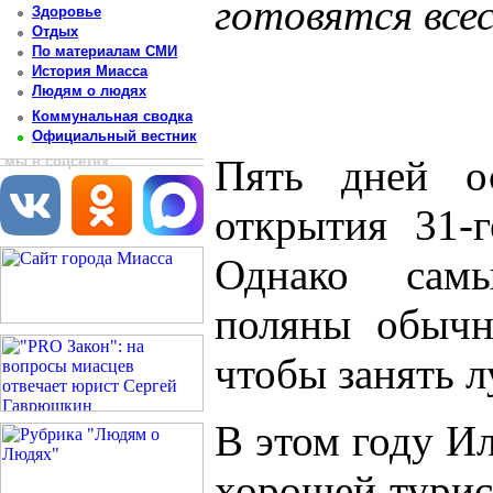
готовятся все
Здоровье
Отдых
Постоянный адрес статьи: http://newsmiass.ru/index.php?news=10524
По материалам СМИ
История Миасса
Людям о людях
Коммунальная сводка
Официальный вестник
Пять дней ос
мы в соцсетях
открытия 31-г
Однако самы
поляны обычн
чтобы занять л
В этом году Ил
хорошей турис