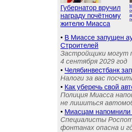
Губернатор вручил
М
о
награду почётному
а
п
жителю Миасса
•
В Миассе запущен ау
Строителей
Застройщики могут п
4 сентября 2029 год
•
Челябинвестбанк за
Налоги за вас посчи
•
Как уберечь свой ав
Полиция Миасса напо
не лишиться автомоб
•
Миасцам напомнили 
Специалисты Роспотр
фонтанах опасна и г