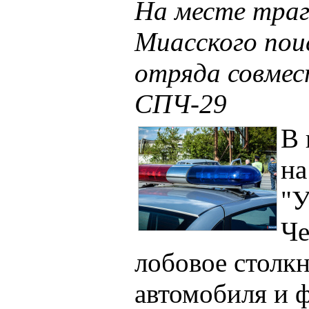
На месте траг
Миасского пои
отряда совмес
СПЧ-29
В 
на
"У
Че
лобовое столкн
автомобиля и 