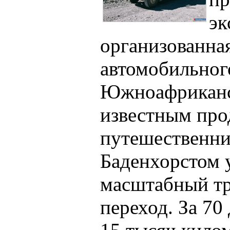
эк
организованна
автомобильного
Южноафриканск
известным про
путешественн
Баденхорстом 
масштабный т
переход. За 70