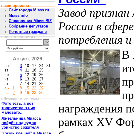
наши проекты
Завод признан
Сайт города Miass.ru
Miass.info
Справочник Miass.BIZ
России в сфер
Собрание депутатов
Почетные граждане
потребления и
поиск в новостях
В 
Август, 2026
ит
пн
3
10
17
24
31
вт
4
11
18
25
ср
5
12
19
26
п
чт
6
13
20
27
пт
7
14
21
28
сб
1
8
15
22
29
пр
вс
2
9
16
23
30
обсуждаемые темы
Фото есть, а вот
награждения п
творчества в них
маловато...
рамках XV Фор
Жительница Миасса
пойдёт под суд за
убийство сожителя
"Сезон клещей" в Миассе