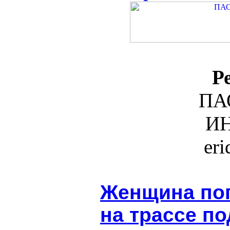
Р
ПА
ИН
er
Женщина пог
на трассе п