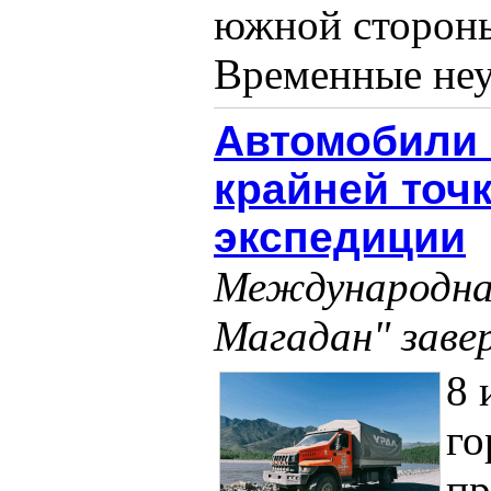
южной стороны
Временные неуд
Автомобили 
крайней точ
экспедиции
Международная
Магадан" заве
8 
го
пр