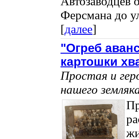
Автозаводцев о
Ферсмана до ул
[
далее
]
"Огреб аванс
картошки хв
Простая и гер
нашего земляк
П
ра
жи