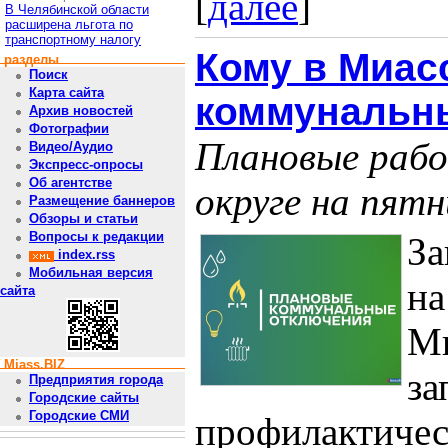
[
далее
]
В Челябинской области
расширена льгота по
транспортному налогу
Кому в Миас
разделы
Поиск
Карта сайта
коммунальн
Архив новостей
Фотографии
Плановые рабо
Видео/Аудио
Экспресс-опросы
Об агентстве
округе на пятн
Размещение баннеров
Обзоры и статьи
Вопросы к редакции
За
index.rss
Мобильная версия
на
сайта
Ми
Miass.BIZ
за
Предприятия города
Городские сайты
Городские СМИ
профилактичес