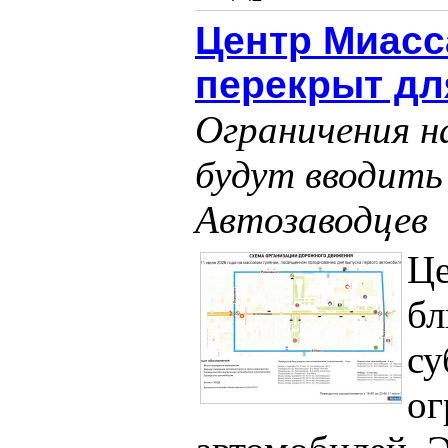
Центр Миасс
перекрыт дл
Ограничения н
будут вводить
Автозаводцев
Це
б
су
ог