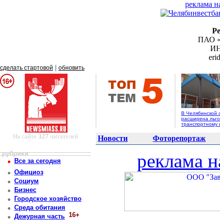
реклама н
Р
ПАО «
ИН
er
|
сделать стартовой
обновить
В Челябинской 
расширена льго
транспортному 
На сайте
327
читателей
Новости
Фоторепортаж
рубрики
реклама н
Все за сегодня
Официоз
Социум
Бизнес
Городское хозяйство
Среда обитания
16+
Дежурная часть