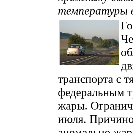
температуры в
Го
Че
об
дв
транспорта с 
федеральным т
жары. Ограниче
июля. Причино
аномально жар