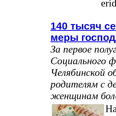
eri
140 тысяч с
меры господ
За первое пол
Социального ф
Челябинской о
родителям с д
женщинам боле
На