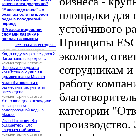
бизнеса - кру
завершился досрочно?
"Миассводоканал" - о
площадки для 
безопасности питьевой
воды в паводковый
период
устойчивого ра
В Миассе подростки
сломали лавочку и
Принципы ESG 
попали на камеры
все темы за сегодня...
лучший комментарий
экологии, отве
Когда воду уберете с дорог?
Заезжаешь в город со с...
комментарий к статье
сотрудникам и
Вопросы городского
хозяйства обсудили в
администрации Миасса
работу компани
Было бы правильно
разместить результаты
расследова...
благотворител
комментарий к статье
Уголовное дело возбудили
из-за грязной
категории "Отв
водопроводной воды в
Миассе
производство. 
Иван Петрович, Вы
ошибаетесь. Это
современный микр...
комментарий к статье