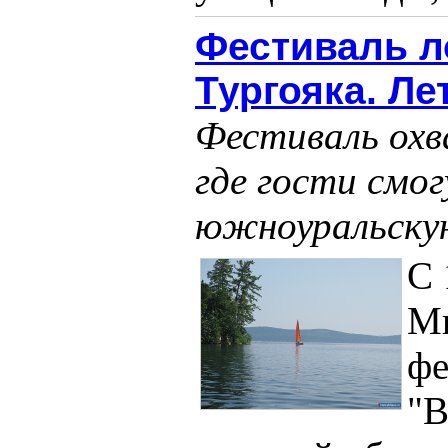
Фестиваль л
Тургояка. Ле
Фестиваль охв
где гости смо
южноуральскую
С 
Ми
фе
"В