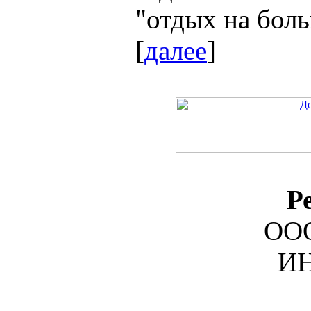
"отдых на боль
[
далее
]
Р
ООО
ИН