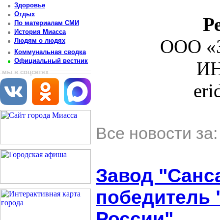
Здоровье
Отдых
Р
По материалам СМИ
История Миасса
ООО «З
Людям о людях
Коммунальная сводка
Официальный вестник
ИН
мы в соцсетях
er
Все новости за
Завод "Санса
победитель 
России"