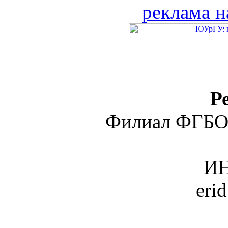
реклама н
Р
Филиал ФГБО
ИН
eri