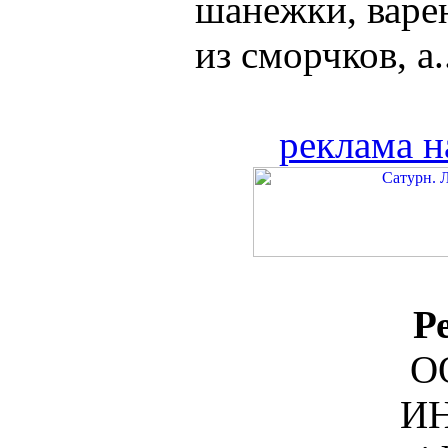
шанежки, варе
из сморчков, а..
реклама н
Р
О
ИН