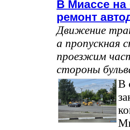
В Миассе на
ремонт авто
Движение тран
а пропускная 
проезжим час
стороны бульв
В 
з
ко
Ми