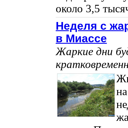
около 3,5 тысяч
Неделя с жа
в Миассе
Жаркие дни бу
кратковремен
Жи
на
не
жа