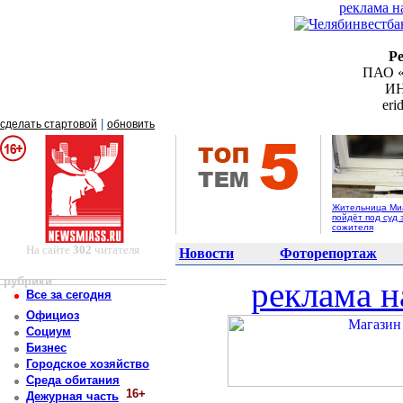
реклама н
Р
ПАО «
ИН
er
|
сделать стартовой
обновить
Жительница Ми
пойдёт под суд 
сожителя
На сайте
302
читателя
Новости
Фоторепортаж
рубрики
реклама н
Все за сегодня
Официоз
Социум
Бизнес
Городское хозяйство
Среда обитания
16+
Дежурная часть