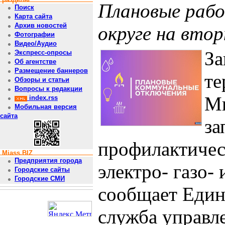
Плановые рабо
Поиск
Карта сайта
Архив новостей
округе на втор
Фотографии
Видео/Аудио
За
Экспресс-опросы
Об агентстве
Размещение баннеров
те
Обзоры и статьи
Вопросы к редакции
Ми
index.rss
Мобильная версия
сайта
за
профилактичес
Miass.BIZ
Предприятия города
электро- газо-
Городские сайты
Городские СМИ
сообщает Един
служба управл