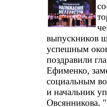
со
то
че
выпускников шк
успешным око
поздравили гл
Ефименко, заме
социальным во
и начальник у
Овсянникова. "