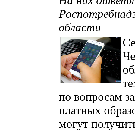
На них ответя
Роспотребнадз
области
Се
Че
об
те
по вопросам з
платных образ
могут получит