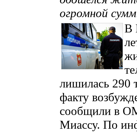
огромной сум
В 
ле
жи
те
лишилась 290 
факту возбужде
сообщили в О
Миассу. По ин