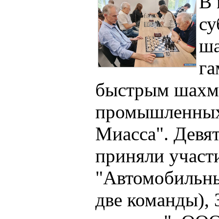
В
су
ша
га
быстрым шахм
промышленных 
Миасса". Девя
приняли участ
"Автомобильны
две команды),