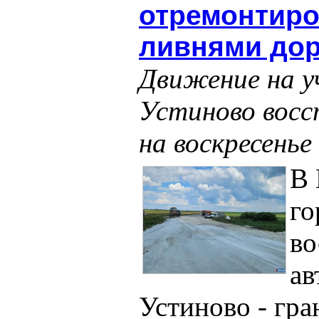
отремонтир
ливнями дор
Движение на у
Устиново восс
на воскресенье
В 
го
во
ав
Устиново - гр