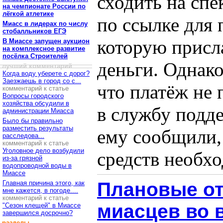
сходить на сп
на чемпионате России по
лёгкой атлетике
по ссылке для 
Миасс в лидерах по числу
стобалльников ЕГЭ
которую присла
В Миассе запущен аукцион
на комплексное развитие
посёлка Строителей
деньги. Однак
лучший комментарий
Когда воду уберете с дорог?
Заезжаешь в город со с...
что платёж не 
комментарий к статье
Вопросы городского
хозяйства обсудили в
в службу подде
администрации Миасса
Было бы правильно
разместить результаты
ему сообщили,
расследова...
комментарий к статье
Уголовное дело возбудили
средств необхо
из-за грязной
водопроводной воды в
Миассе
Плановые о
Главная причина этого, как
мне кажется, в погоде....
комментарий к статье
миасцев во 
"Сезон клещей" в Миассе
завершился досрочно?
разделы