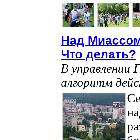
Над Миассом
Что делать?
В управлении 
алгоритм дей
Се
на
ра