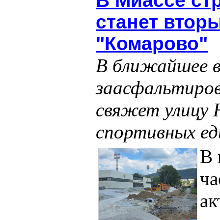
В Миассе стр
станет втор
"Комарово"
В ближайшее в
заасфальтиров
свяжет улицу
спортивных ед
В 
ча
ак