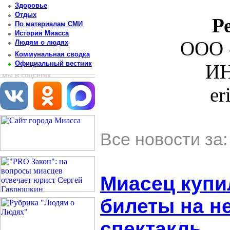
Здоровье
Отдых
Р
По материалам СМИ
История Миасса
ООО 
Людям о людях
Коммунальная сводка
Официальный вестник
ИН
мы в соцсетях
er
Все новости за
Миасец купи
билеты на 
спектакль