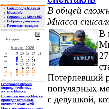
наши проекты
В общей слож
Сайт города Miass.ru
Miass.info
Справочник Miass.BIZ
Миасса списал
Собрание депутатов
Почетные граждане
поиск в новостях
В
Ми
Август, 2026
27
пн
3
10
17
24
31
вт
4
11
18
25
ср
5
12
19
26
ст
чт
6
13
20
27
пт
7
14
21
28
сб
1
8
15
22
29
Потерпевший ра
вс
2
9
16
23
30
обсуждаемые темы
Губернатор вручил
популярных ме
награду почётному
жителю Миасса
с девушкой, к
Госавтоинспекция Миасса
проведёт тотальные
проверки водителей
Миасс достойно выступил