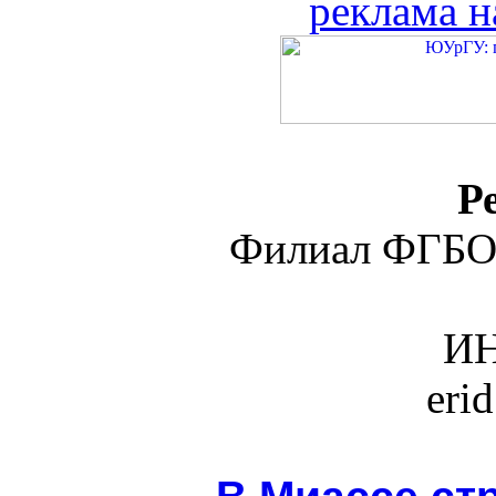
реклама н
Р
Филиал ФГБО
ИН
eri