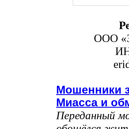
Р
ООО «З
ИН
er
Мошенники з
Миасса и об
Переданный м
обошёлся жит