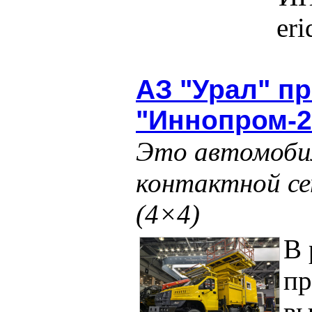
er
АЗ "Урал" п
"Иннопром-2
Это автомоби
контактной се
(4×4)
В 
п
вы