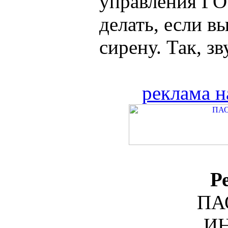
управления ГО
делать, если в
сирену. Так, зву
реклама н
Р
ПА
ИН