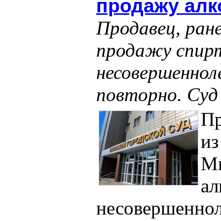
продажу алк
Продавец, ране
продажу спир
несовершеннол
повторно. Суд
Пр
из
Ми
ал
несовершеннол