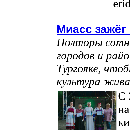
eri
Миасс зажёг
Полторы сотн
городов и райо
Тургояке, что
культура жив
С 
на
ки