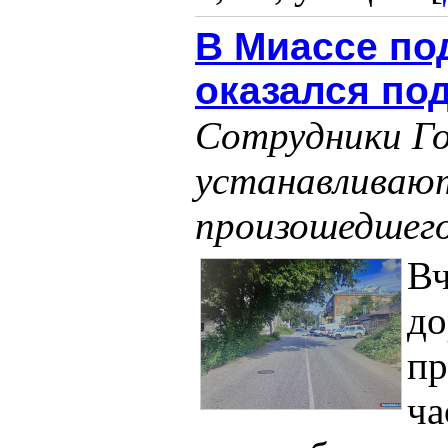
В Миассе по
оказался по
Сотрудники Г
устанавливают
произошедшег
Вч
до
пр
ча