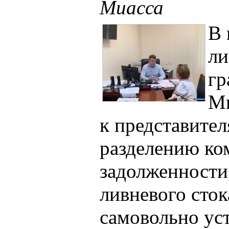
Миасса
В 
ли
гр
Ми
к представител
разделению к
задолженности
ливневого сток
самовольно уст