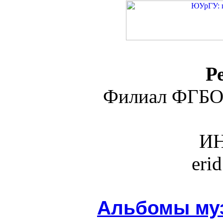
Р
Филиал ФГБО
ИН
eri
Альбомы муз