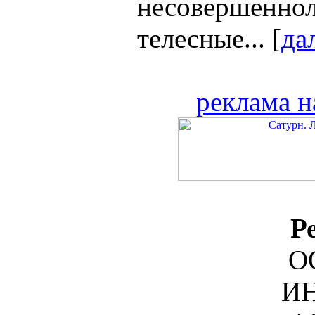
несовершеннол
телесные... [
да
реклама н
Р
О
ИН