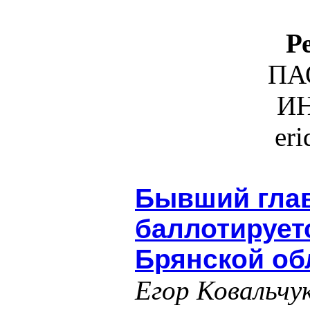
Р
ПА
ИН
er
Бывший гла
баллотирует
Брянской об
Егор Ковальчу