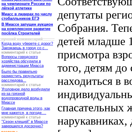
Соответствующ
на чемпионате России по
лёгкой атлетике
депутаты реги
Миасс в лидерах по числу
стобалльников ЕГЭ
Собрания. Теп
В Миассе запущен аукцион
на комплексное развитие
посёлка Строителей
детей младше 1
лучший комментарий
Когда воду уберете с дорог?
Заезжаешь в город со с...
присмотра взр
комментарий к статье
Вопросы городского
хозяйства обсудили в
того, детям до
администрации Миасса
Было бы правильно
разместить результаты
находиться в в
расследова...
комментарий к статье
Уголовное дело возбудили
индивидуальны
из-за грязной
водопроводной воды в
Миассе
спасательных 
Главная причина этого, как
мне кажется, в погоде....
нарукавниках, 
комментарий к статье
"Сезон клещей" в Миассе
завершился досрочно?
разделы