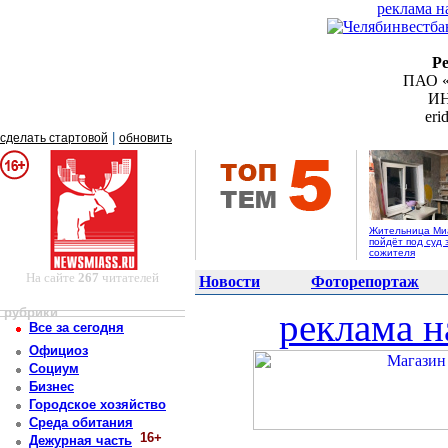
реклама н
Р
ПАО «
ИН
er
|
сделать стартовой
обновить
Жительница Ми
пойдёт под суд 
сожителя
На сайте
267
читателей
Новости
Фоторепортаж
рубрики
реклама н
Все за сегодня
Официоз
Социум
Бизнес
Городское хозяйство
Среда обитания
16+
Дежурная часть