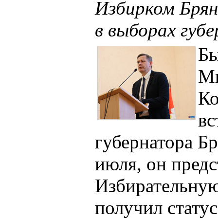
Избирком Брян
в выборах губ
Бы
Ми
Ко
вс
губернатора Бр
июля, он пред
Избирательную
получил статус