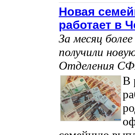
Новая семей
работает в 
За месяц боле
получили нову
Отделения СФР
В 
р
ро
оф
семейную выпла