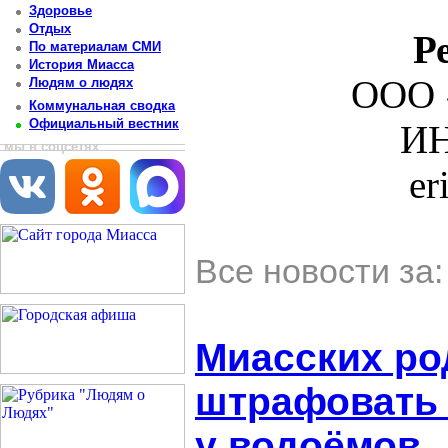
Здоровье
Отдых
Р
По материалам СМИ
История Миасса
ООО 
Людям о людях
Коммунальная сводка
Официальный вестник
ИН
мы в соцсетях
er
Все новости за
Миасских ро
штрафовать 
у водоёмов