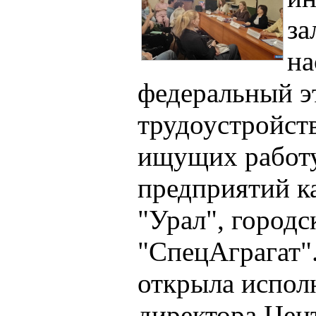
за
на
федеральный э
трудоустройств
ищущих работу
предприятий ка
"Урал", городс
"СпецАграгат"
открыла испол
директора Цен