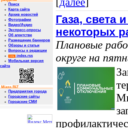
[
далее
]
Поиск
Карта сайта
Архив новостей
Газа, света 
Фотографии
Видео/Аудио
некоторых р
Экспресс-опросы
Об агентстве
Размещение баннеров
Плановые рабо
Обзоры и статьи
Вопросы к редакции
округе на пятн
index.rss
Мобильная версия
сайта
За
те
Miass.BIZ
Предприятия города
Ми
Городские сайты
Городские СМИ
за
профилактичес