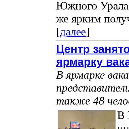
Южного Урала 
же ярким получ
[
далее
]
Центр занят
ярмарку вак
В ярмарке вак
представители
также 48 чело
В 
и