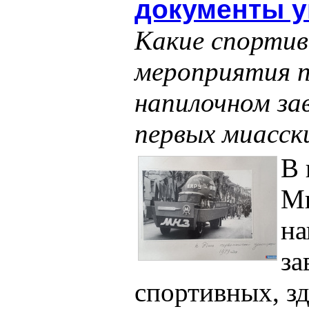
документы 
Какие спортив
мероприятия п
напилочном за
первых миасск
В 
Ми
на
за
спортивных, з