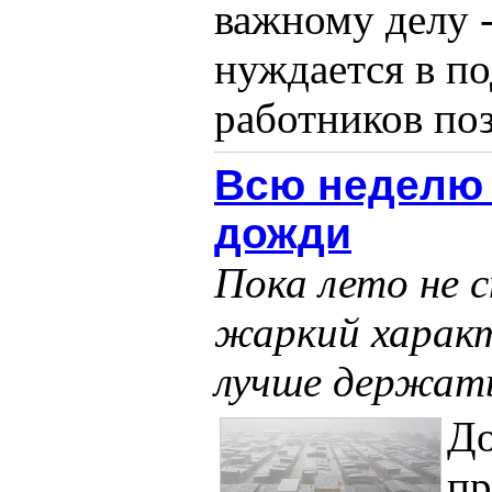
важному делу 
нуждается в п
работников поз
Всю неделю 
дожди
Пока лето не 
жаркий характ
лучше держать
До
пр