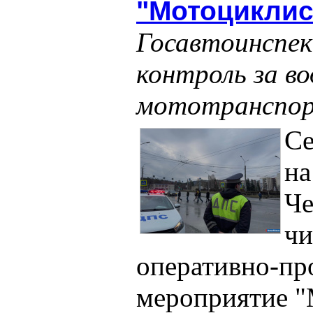
"Мотоциклис
Госавтоинспек
контроль за в
мототранспо
Се
на
Че
чи
оперативно‑пр
мероприятие "