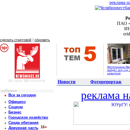
реклама н
Р
ПАО «
ИН
er
|
сделать стартовой
обновить
Жительница Ми
пойдёт под суд 
сожителя
На сайте
383
читателя
Новости
Фоторепортаж
рубрики
реклама н
Все за сегодня
Официоз
Социум
Бизнес
Городское хозяйство
Среда обитания
16+
Дежурная часть