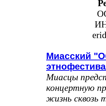
Р
О
ИН
eri
Миасский "О
этнофестива
Миасцы предс
концертную пр
жизнь сквозь 