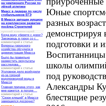
приуроченные 
на чемпионате России по
лёгкой атлетике
Юные спортсме
Миасс в лидерах по числу
стобалльников ЕГЭ
разных возраст
В Миассе запущен аукцион
на комплексное развитие
посёлка Строителей
демонстрируя 
лучший комментарий
Когда воду уберете с дорог?
Заезжаешь в город со с...
подготовки и и
комментарий к статье
Вопросы городского
хозяйства обсудили в
Воспитанницы 
администрации Миасса
Было бы правильно
разместить результаты
школы олимпий
расследова...
комментарий к статье
Уголовное дело возбудили
под руководст
из-за грязной
водопроводной воды в
Миассе
Александры Ку
Главная причина этого, как
мне кажется, в погоде....
блестящие рез
комментарий к статье
"Сезон клещей" в Миассе
завершился досрочно?
разделы