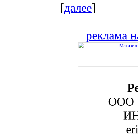
[
далее
]
реклама н
Р
ООО 
ИН
er