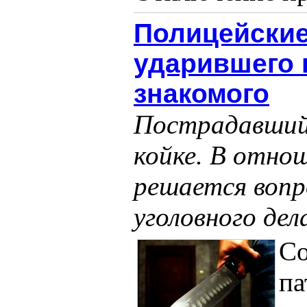
Полицейские
ударившего 
знакомого
Пострадавший 
койке. В отно
решается вопр
уголовного дел
Со
па