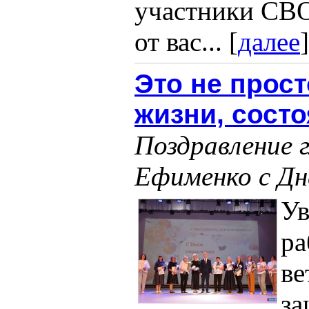
участники СВО 
от вас... [
далее
]
Это не прост
жизни, сост
Поздравление 
Ефименко с Дн
У
ра
ве
за