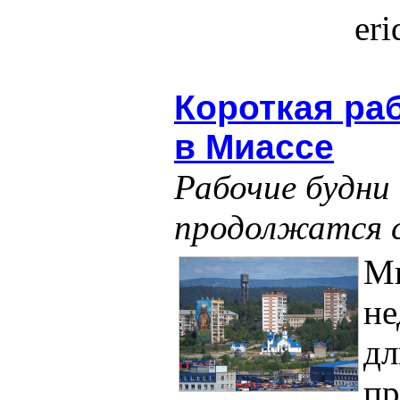
er
Короткая ра
в Миассе
Рабочие будни 
продолжатся с
Ми
не
дл
пр