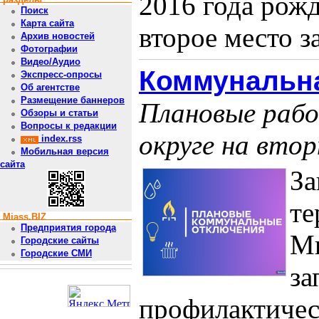
2016 года рож
Поиск
Карта сайта
второе место за
Архив новостей
Фотографии
Видео/Аудио
Коммунальна
Экспресс-опросы
Об агентстве
Размещение баннеров
Плановые рабо
Обзоры и статьи
Вопросы к редакции
округе на втор
index.rss
Мобильная версия
сайта
За
те
Miass.BIZ
Предприятия города
Ми
Городские сайты
Городские СМИ
за
профилактичес