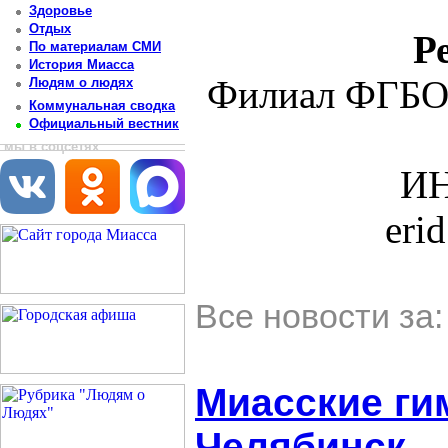
Здоровье
Отдых
Р
По материалам СМИ
История Миасса
Филиал ФГБО
Людям о людях
Коммунальная сводка
Официальный вестник
мы в соцсетях
ИН
eri
Все новости за
Миасские ги
Челябинск