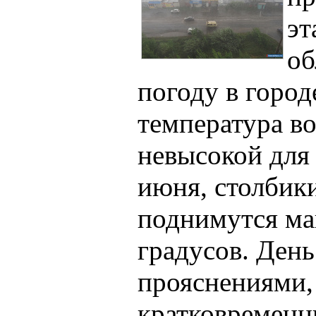
эт
об
погоду в город
температура во
невысокой для
июня, столбик
поднимутся ма
градусов. Ден
прояснениями,
кратковременн