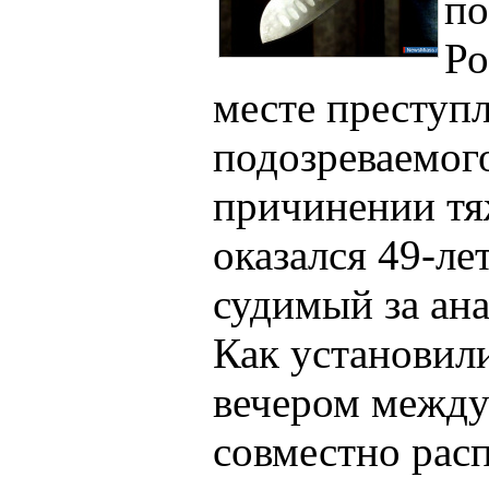
п
Ро
месте преступ
подозреваемог
причинении тя
оказался 49-ле
судимый за ан
Как установил
вечером между
совместно рас