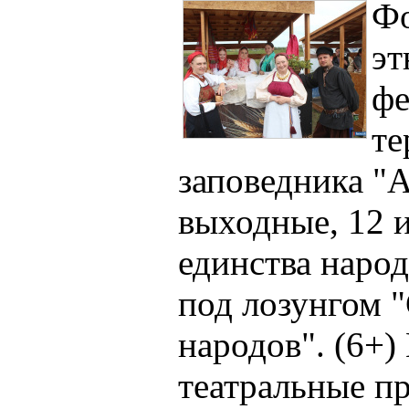
Фо
эт
фе
те
заповедника "
выходные, 12 
единства наро
под лозунгом "
народов". (6+)
театральные п