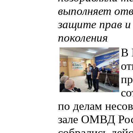
выполняет от
защите прав и
поколения
В 
от
пр
со
по делам несо
зале ОМВД Рос
собрались дей