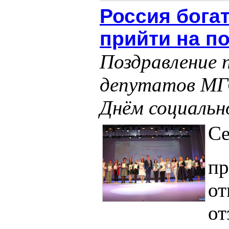
Россия бога
прийти на п
Поздравление 
депутатов МГ
Днём социальн
Се
пр
от
от