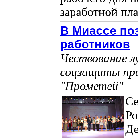
заработной пла
В Миассе по
работников
Чествование л
соцзащиты про
"Прометей"
Се
Ро
Де