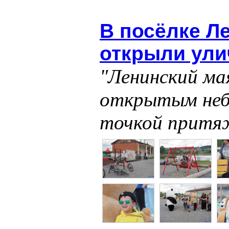
В посёлке Л
открыли ули
"Ленинский ма
открытым неб
точкой притя