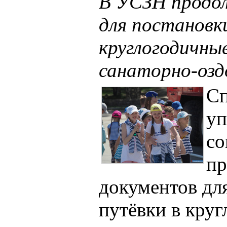
В УСЗН продо
для постановки
круглогодичны
санаторно‑озд
Сп
уп
со
пр
документов для
путёвки в кру