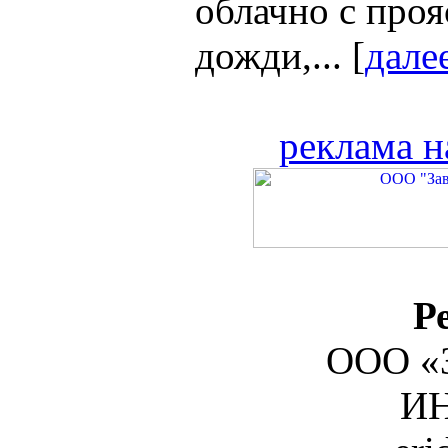
облачно с про
дожди,... [
дале
реклама н
Р
ООО «З
ИН