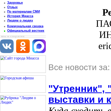
Здоровье
Отдых
Р
По материалам СМИ
История Миасса
ПА
Людям о людях
Коммунальная сводка
Официальный вестник
ИН
мы в соцсетях
er
Все новости за
"Утренник", 
выставки и 
Куда сходить в