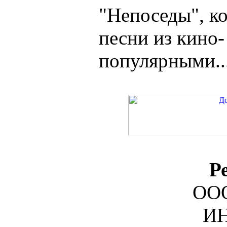
"Непоседы", к
песни из кино-
популярными...
Р
ООО
ИН