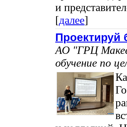
и представител
[
далее
]
Проектируй 
АО "ГРЦ Макее
обучение по це
Ка
Го
ра
вс