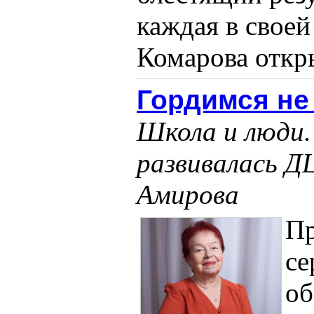
каждая в своей
Комарова откры
Гордимся не
Школа и люди. 
развивалась Д
Амирова
П
се
об