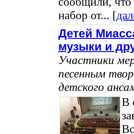
сообщили, что 
набор от... [
дал
Детей Миасс
музыки и д
Участники мер
песенным твор
детского анса
В 
за
Вс