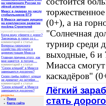
состоится бол
на чемпионате России по
лёгкой атлетике
торжественное
Миасс в лидерах по числу
стобалльников ЕГЭ
(0+), а на гор
В Миассе запущен аукцион
на комплексное развитие
посёлка Строителей
"Солнечная до
лучший комментарий
Когда воду уберете с дорог?
Заезжаешь в город со с...
турнир среди д
комментарий к статье
Вопросы городского
хозяйства обсудили в
выходные, 6 и 
администрации Миасса
Главная причина этого, как
мне кажется, в погоде....
Миасса смогут
комментарий к статье
"Сезон клещей" в Миассе
завершился досрочно?
каскадёров" (0+
Скоро грибы пойдут, клещи
не дремлют до октября....
комментарий к статье
"Сезон клещей" в Миассе
Лёгкий зараб
завершился досрочно?
разделы
стать дорог
Поиск
Карта сайта