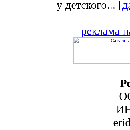
у детского... [
д
реклама н
Р
О
ИН
eri