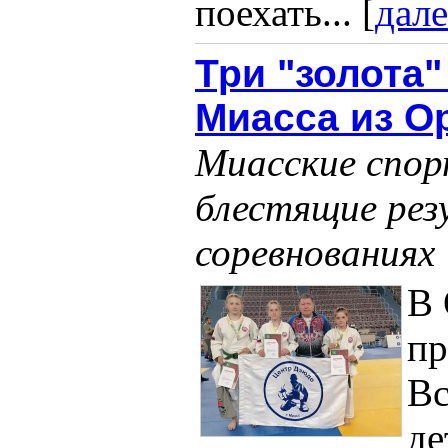
поехать... [
дале
Три "золота
Миасса из О
Миасские спор
блестящие рез
соревнованиях
В 
п
Вс
де