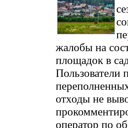
се
со
пе
жалобы на сос
площадок в са
Пользователи 
переполненных 
отходы не выв
прокомментиро
оператор по о