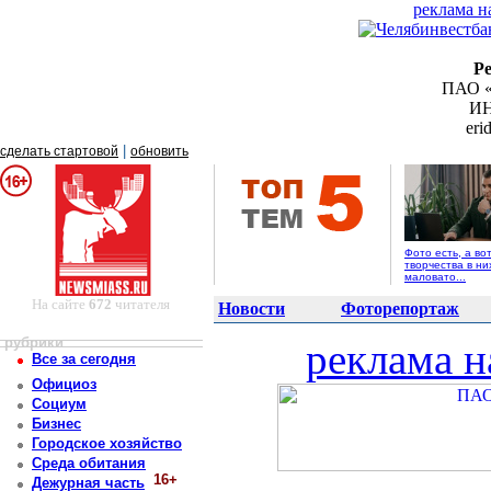
реклама н
Р
ПАО «
ИН
er
|
сделать стартовой
обновить
Фото есть, а во
творчества в ни
маловато...
На сайте
672
читателя
Новости
Фоторепортаж
рубрики
реклама н
Все за сегодня
Официоз
Социум
Бизнес
Городское хозяйство
Среда обитания
16+
Дежурная часть