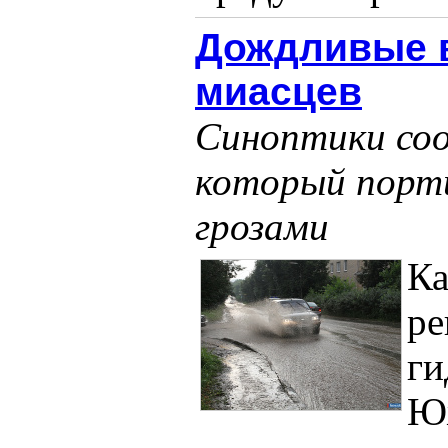
Дождливые 
миасцев
Синоптики соо
который порти
грозами
Ка
ре
ги
Юж