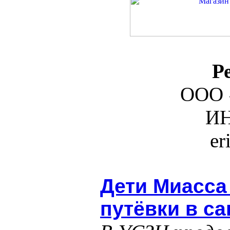
Р
ООО 
ИН
er
Дети Миасса
путёвки в са