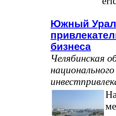
er
Южный Урал
привлекател
бизнеса
Челябинская о
национального
инвестпривлек
На
м