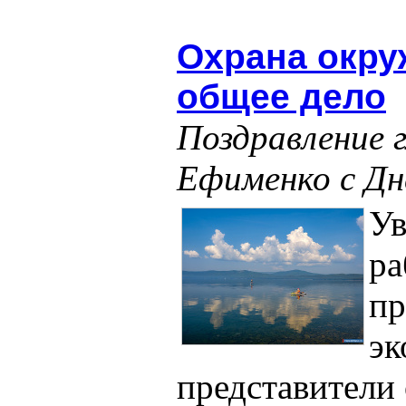
Охрана окру
общее дело
Поздравление 
Ефименко с Дн
У
ра
пр
эк
представители