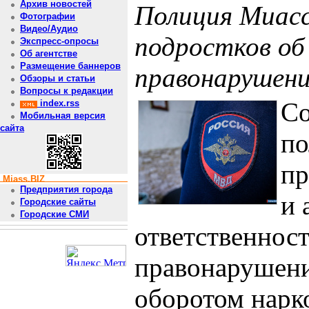
Архив новостей
Полиция Миас
Фотографии
Видео/Аудио
подростков об
Экспресс-опросы
Об агентстве
Размещение баннеров
правонарушени
Обзоры и статьи
Вопросы к редакции
Со
index.rss
Мобильная версия
сайта
по
пр
Miass.BIZ
Предприятия города
и 
Городские сайты
Городские СМИ
ответственнос
правонарушени
оборотом нарк