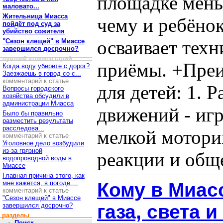
площадке мень
маловато...
Жительница Миасса
чему и ребёнок
пойдёт под суд за
убийство сожителя
осваивает техн
"Сезон клещей" в Миассе
завершился досрочно?
лучший комментарий
приёмы. +Преи
Когда воду уберете с дорог?
Заезжаешь в город со с...
комментарий к статье
для детей: 1. 
Вопросы городского
хозяйства обсудили в
администрации Миасса
движений - иг
Было бы правильно
разместить результаты
расследова...
мелкой мотори
комментарий к статье
Уголовное дело возбудили
из-за грязной
реакции и обще
водопроводной воды в
Миассе
Главная причина этого, как
мне кажется, в погоде....
Кому в Миас
комментарий к статье
"Сезон клещей" в Миассе
газа, света 
завершился досрочно?
разделы
Поиск