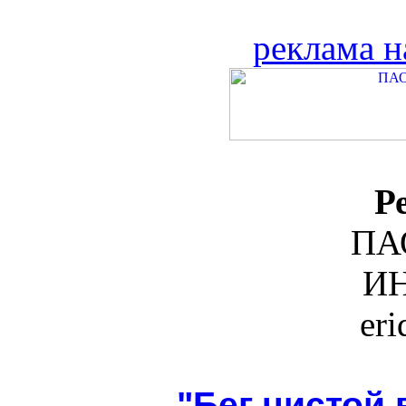
реклама н
Р
ПА
ИН
er
"Бег чистой