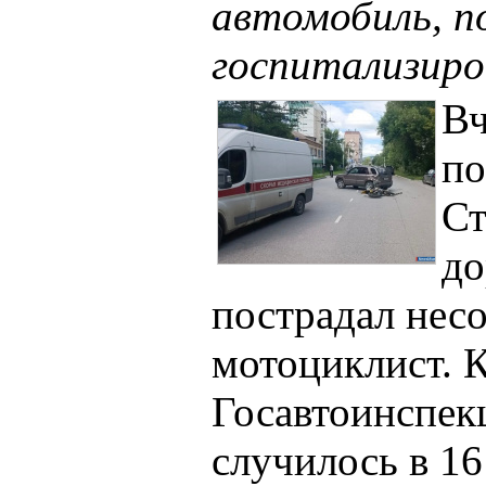
автомобиль, п
госпитализиро
Вч
по
Ст
до
пострадал нес
мотоциклист. К
Госавтоинспек
случилось в 16