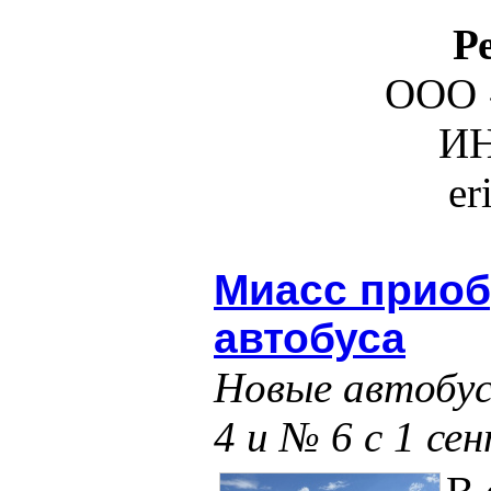
Р
ООО 
ИН
er
Миасс приоб
автобуса
Новые автобу
4 и № 6 с 1 се