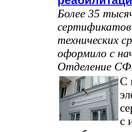
реабилитац
Более 35 тыся
сертификатов
технических с
оформило с нач
Отделение СФ
С
эл
се
с 