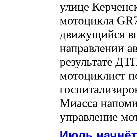
улице Керченск
мотоцикла GR7
движущийся вп
направлении ав
результате ДТ
мотоциклист п
госпитализиро
Миасса напоми
управление мот
Июль начнёт