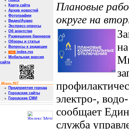
Плановые рабо
Карта сайта
Архив новостей
округе на втор
Фотографии
Видео/Аудио
Экспресс-опросы
За
Об агентстве
Размещение баннеров
Обзоры и статьи
на
Вопросы к редакции
index.rss
Ми
Мобильная версия
сайта
за
профилактичес
Miass.BIZ
Предприятия города
Городские сайты
электро-, водо
Городские СМИ
сообщает Един
служба управл