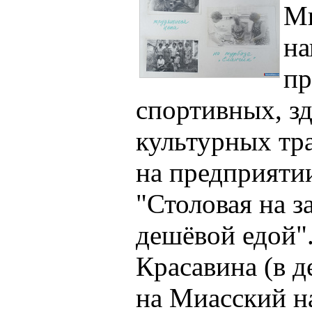
Ми
на
пр
спортивных, з
культурных тр
на предприятии
"Столовая на з
дешёвой едой"
Красавина (в 
на Миасский н