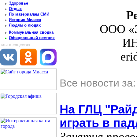
Здоровье
Отдых
Р
По материалам СМИ
История Миасса
ООО «З
Людям о людях
Коммунальная сводка
Официальный вестник
ИН
мы в соцсетях
er
Все новости за
На ГЛЦ "Рай
играть в пад
Занятия прово