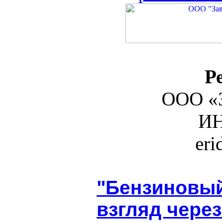
Р
ООО «З
ИН
er
"Бензиновый
взгляд через