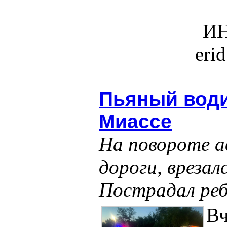
ИН
eri
Пьяный води
Миассе
На повороте а
дороги, врезалс
Пострадал реб
Вч