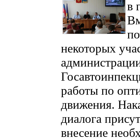
в 
Вм
по
некоторых учас
администрации
Госавтоинпекц
работы по опт
движения. Нак
диалога прису
внесение необ