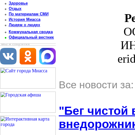
Здоровье
Отдых
Р
По материалам СМИ
История Миасса
Людям о людях
О
Коммунальная сводка
Официальный вестник
ИН
мы в соцсетях
eri
Все новости за
"Бег чистой 
внедорожник