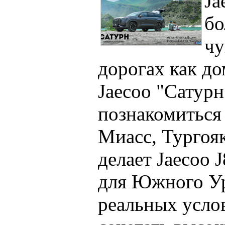
Ja
бо
чу
дорогах как д
Jaecoo "Сатурн
познакомиться 
Миасс, Тургояк
делает Jaecoo
для Южного Ур
реальных усло