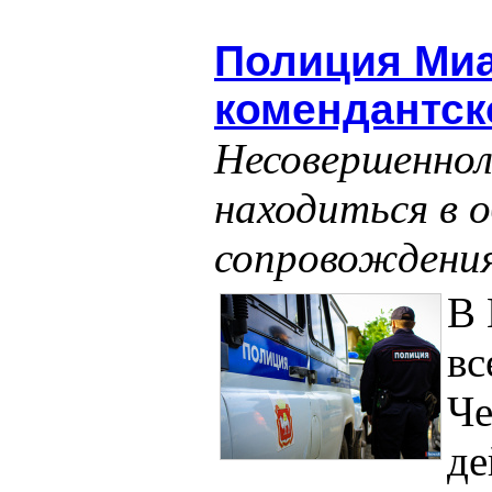
Полиция Миа
комендантск
Несовершенно
находиться в 
сопровождения
В 
вс
Че
де