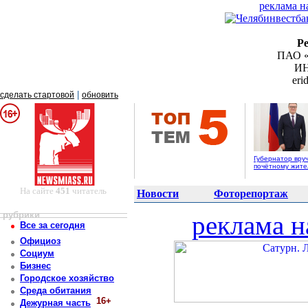
реклама н
Р
ПАО «
ИН
er
|
сделать стартовой
обновить
Губернатор вру
почётному жит
На сайте
451
читатель
Новости
Фоторепортаж
рубрики
реклама н
Все за сегодня
Официоз
Социум
Бизнес
Городское хозяйство
Среда обитания
16+
Дежурная часть