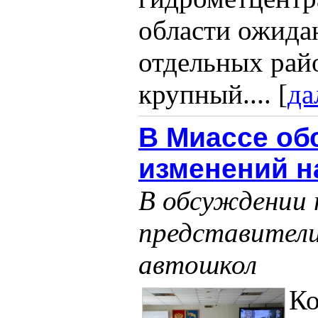
области ожида
отдельных райо
крупный.... [
да
В Миассе об
изменений н
В обсуждении 
представители
автошкол
Ко