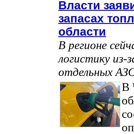
Власти заяв
запасах топ
области
В регионе сей
логистику из-з
отдельных АЗ
В 
об
со
оп