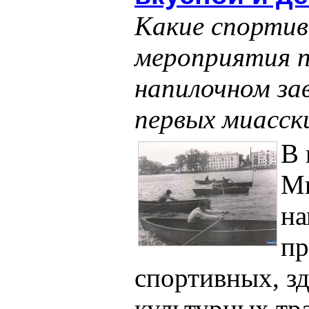
Какие спортив
мероприятия п
напилочном за
первых миасск
В 
Ми
на
пр
спортивных, з
культурных тр