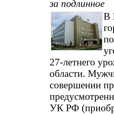
за подлинное
В 
го
по
уг
27-летнего ур
области. Мужч
совершении пр
предусмотренн
УК РФ (приобр