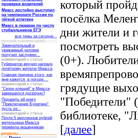
который пройд
проверки водителей
Миасс достойно выступил
посёлка Мелен
на чемпионате России по
лёгкой атлетике
Миасс в лидерах по числу
дни жители и 
стобалльников ЕГЭ
все темы за сегодня...
лучший комментарий
посмотреть вы
Замечательный и
уважаемый человек
получил заслужен...
(0+). Любител
комментарий к статье
Губернатор вручил награду
почётному жителю Миасса
времяпрепрово
Главная причина этого, как
мне кажется, в погоде....
грядущие выхо
комментарий к статье
"Сезон клещей" в Миассе
завершился досрочно?
"Победители" (
Подарить ей книгу
"Приключения Буратино",
пусть из...
библиотеке, "Л
комментарий к статье
Почти 5 миллионов рублей
жительница Миасса
[
далее
]
перевела мошенникам
разделы
Поиск