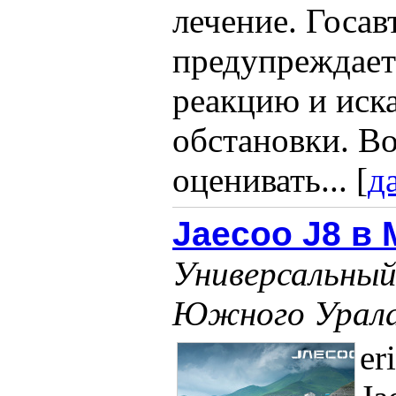
лечение. Госа
предупреждает:
реакцию и иск
обстановки. Во
оценивать... [
д
Jaecoo J8 в
Универсальный
Южного Урала
er