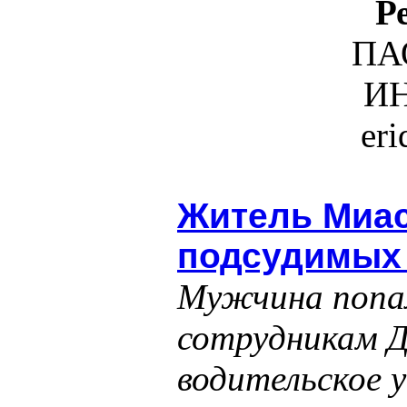
Р
ПА
ИН
er
Житель Миас
подсудимых 
Мужчина попал
сотрудникам Д
водительское у