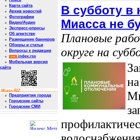
Карта сайта
В субботу в
Архив новостей
Фотографии
Миасса не б
Видео/Аудио
Экспресс-опросы
Плановые рабо
Об агентстве
Размещение баннеров
Обзоры и статьи
округе на субб
Вопросы к редакции
index.rss
Мобильная версия
За
сайта
на
Miass.BIZ
Ми
Предприятия города
Городские сайты
за
Городские СМИ
профилактичес
водоснабжения