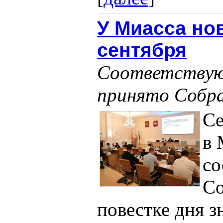
У Миасса но
сентября
Соответствую
принято Собр
Се
в 
со
Со
повестке дня з