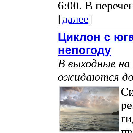
6:00. В перечен
[
далее
]
Циклон с юг
непогоду
В выходные н
ожидаются дож
С
ре
ги
пр