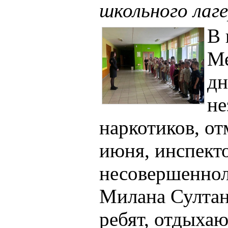
школьного лаг
В 
М
дн
не
наркотиков, о
июня, инспект
несовершеннол
Милана Султан
ребят, отдыха