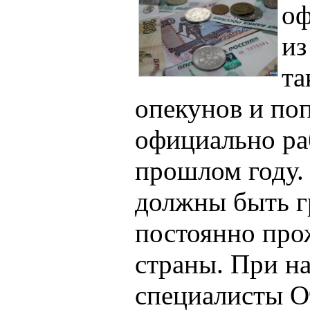
оф
из
та
опекунов и по
официально ра
прошлом году.
должны быть г
постоянно про
страны. При н
специалисты О