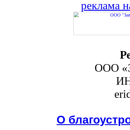
реклама н
Р
ООО «З
ИН
er
О благоустр