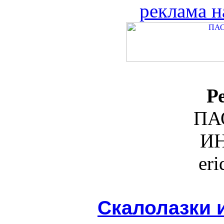
реклама н
Р
ПА
ИН
er
Скалолазки 