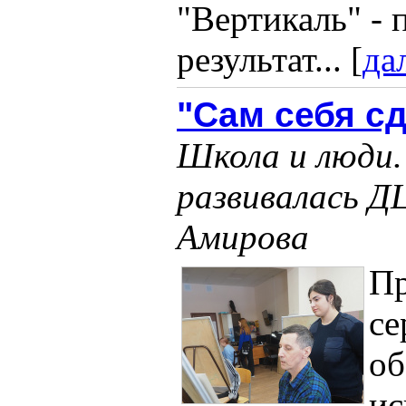
"Вертикаль" - 
результат... [
да
"Сам себя с
Школа и люди. 
развивалась Д
Амирова
П
се
об
ис