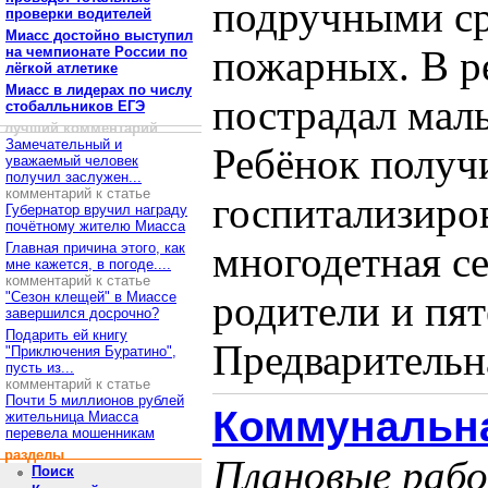
подручными ср
проверки водителей
Миасс достойно выступил
пожарных. В р
на чемпионате России по
лёгкой атлетике
Миасс в лидерах по числу
пострадал мал
стобалльников ЕГЭ
лучший комментарий
Замечательный и
Ребёнок получ
уважаемый человек
получил заслужен...
комментарий к статье
госпитализиро
Губернатор вручил награду
почётному жителю Миасса
многодетная с
Главная причина этого, как
мне кажется, в погоде....
комментарий к статье
родители и пят
"Сезон клещей" в Миассе
завершился досрочно?
Подарить ей книгу
Предварительна
"Приключения Буратино",
пусть из...
комментарий к статье
Почти 5 миллионов рублей
Коммунальна
жительница Миасса
перевела мошенникам
разделы
Плановые рабо
Поиск