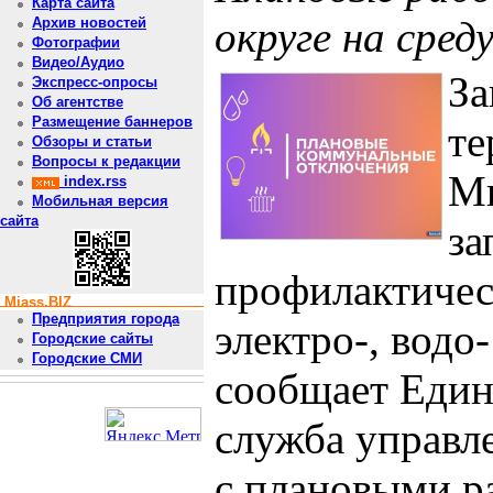
Карта сайта
округе на среду
Архив новостей
Фотографии
Видео/Аудио
За
Экспресс-опросы
Об агентстве
Размещение баннеров
те
Обзоры и статьи
Вопросы к редакции
Ми
index.rss
Мобильная версия
сайта
за
профилактичес
Miass.BIZ
Предприятия города
электро-, водо
Городские сайты
Городские СМИ
сообщает Един
служба управл
с плановыми р