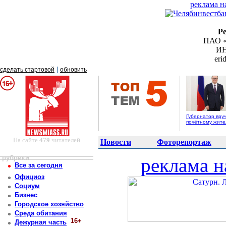
реклама н
Р
ПАО «
ИН
er
|
сделать стартовой
обновить
Губернатор вру
почётному жит
На сайте
479
читателей
Новости
Фоторепортаж
рубрики
реклама н
Все за сегодня
Официоз
Социум
Бизнес
Городское хозяйство
Среда обитания
16+
Дежурная часть