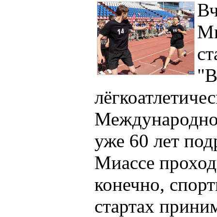
Вч
Ми
ст
"В
лёгкоатлетичес
Международном
уже 60 лет под
Миассе проходи
конечно, спор
стартах прини