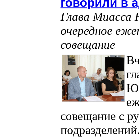
говорили в 
Глава Миасса 
очередное еже
совещание
Вч
гл
Юр
еж
совещание с р
подразделений.