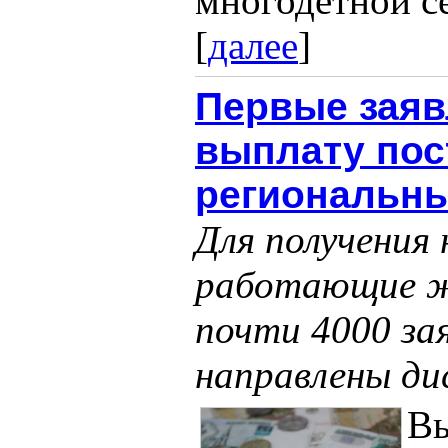
многодетной се
[
далее
]
Первые заяв
выплату пос
региональн
Для получения
работающие ж
почти 4000 зая
направлены ди
Вы