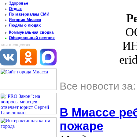
Здоровье
Отдых
Р
По материалам СМИ
История Миасса
Людям о людях
О
Коммунальная сводка
Официальный вестник
ИН
мы в соцсетях
eri
Все новости за
В Миассе ре
пожаре