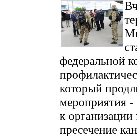
Вч
те
Ми
ст
федеральной к
профилактичес
который продл
мероприятия -
к организации
пресечение ка