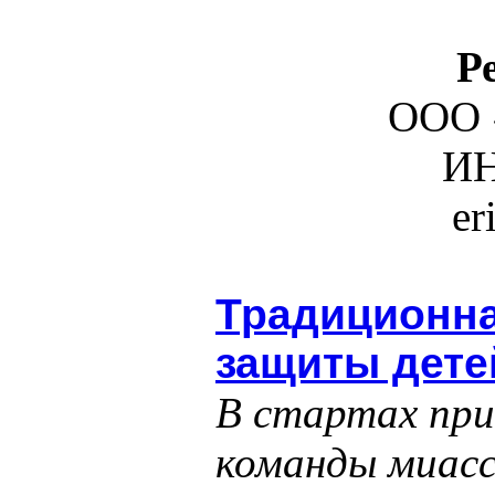
Р
ООО 
ИН
er
Традиционна
защиты дете
В стартах при
команды миасс