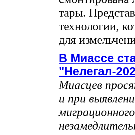
тары. Представ
технологии, ко
для измельчения
В Миассе ст
"Нелегал-20
Миасцев прося
и при выявлен
миграционного
незамедлитель