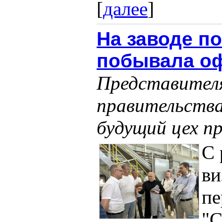
[
далее
]
На заводе п
побывала о
Представител
правительств
будущий цех п
С 
ви
пе
"С