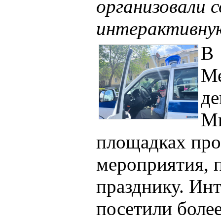
организовали 
интерактивную
В
М
де
Ми
площадках пр
мероприятия, 
празднику. Ин
посетили более