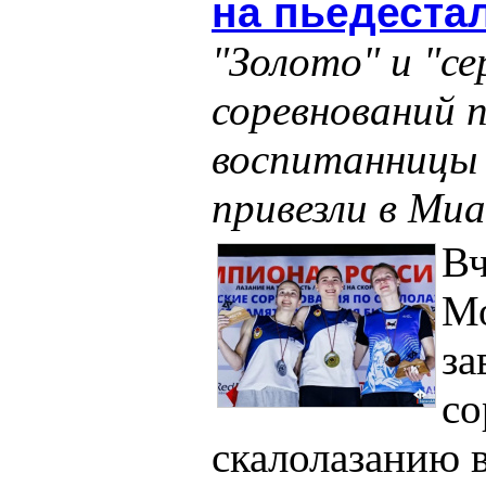
на пьедеста
"Золото" и "се
соревнований 
воспитанницы
привезли в Миа
Вч
М
за
со
скалолазанию в