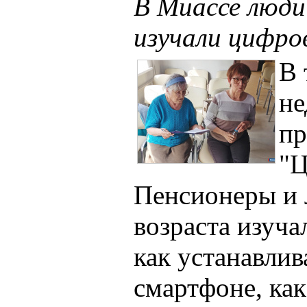
В Миассе люди
изучали цифр
В 
не
пр
"Ц
Пенсионеры и 
возраста изуч
как устанавлив
смартфоне, как