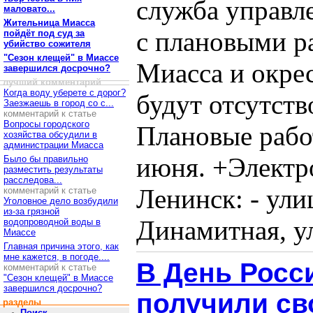
служба управл
маловато...
Жительница Миасса
с плановыми р
пойдёт под суд за
убийство сожителя
"Сезон клещей" в Миассе
Миасса и окре
завершился досрочно?
лучший комментарий
Когда воду уберете с дорог?
будут отсутств
Заезжаешь в город со с...
комментарий к статье
Вопросы городского
Плановые рабо
хозяйства обсудили в
администрации Миасса
июня. +Электр
Было бы правильно
разместить результаты
расследова...
Ленинск: - ули
комментарий к статье
Уголовное дело возбудили
из-за грязной
Динамитная, ул
водопроводной воды в
Миассе
Главная причина этого, как
мне кажется, в погоде....
В День Рос
комментарий к статье
"Сезон клещей" в Миассе
завершился досрочно?
получили св
разделы
Поиск