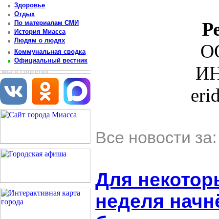
Здоровье
Отдых
Р
По материалам СМИ
История Миасса
Людям о людях
О
Коммунальная сводка
Официальный вестник
ИН
мы в соцсетях
eri
Все новости за
Для некотор
неделя начн