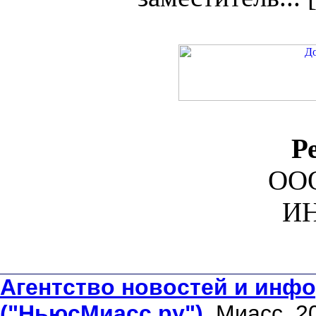
Р
ООО
ИН
Агентство новостей и инфо
("НьюсМиасс.ру")
. Миасс, 2