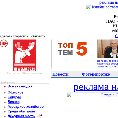
реклама н
Р
ПАО «
ИН
er
С
|
сделать стартовой
обновить
Вопросы городс
хозяйства обсуд
администрации
На сайте
306
читателей
Новости
Фоторепортаж
рубрики
реклама н
Все за сегодня
Официоз
Социум
Бизнес
Городское хозяйство
Среда обитания
16+
Дежурная часть