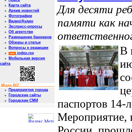
Для десяти ре
Карта сайта
Архив новостей
Фотографии
памяти как нач
Видео/Аудио
Экспресс-опросы
ответственног
Об агентстве
Размещение баннеров
Обзоры и статьи
В 
Вопросы к редакции
index.rss
Мобильная версия
ию
сайта
со
Miass.BIZ
це
Предприятия города
Городские сайты
паспортов 14-
Городские СМИ
Мероприятие, 
России, прошл