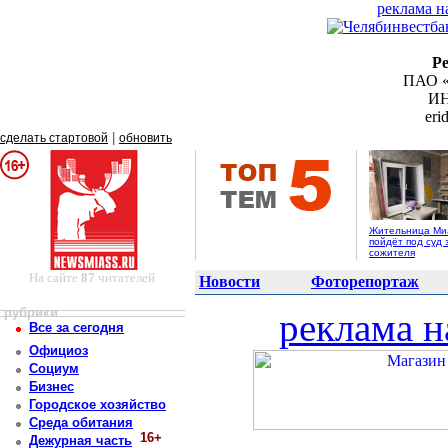
реклама н
Р
ПАО «
ИН
er
|
сделать стартовой
обновить
Жительница Ми
пойдёт под суд 
сожителя
На сайте
87
читателей
Новости
Фоторепортаж
рубрики
реклама н
Все за сегодня
Официоз
Социум
Бизнес
Городское хозяйство
Среда обитания
16+
Дежурная часть