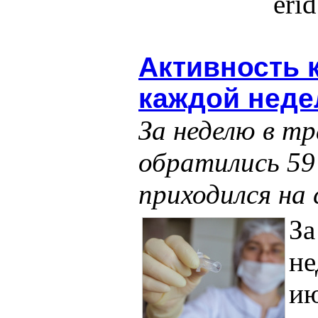
eri
Активность 
каждой неде
За неделю в т
обратились 59
приходился на 
З
не
ию