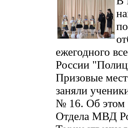
В 
на
по
от
ежегодного вс
России "Полиц
Призовые мест
заняли ученик
№ 16. Об этом 
Отдела МВД Ро