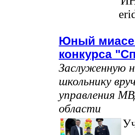
ИН
er
Юный миасец
конкурса "С
Заслуженную н
школьнику вруч
управления МВ
области
Уч