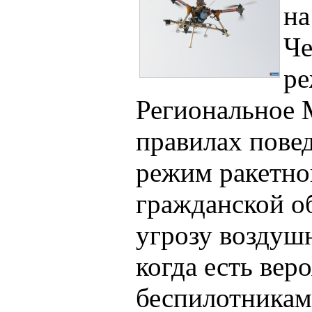
на
Че
ре
Региональное 
правилах повед
режим ракетной
гражданской о
угрозу воздушн
когда есть вер
беспилотникам