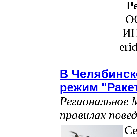
Р
О
ИН
eri
В Челябинск
режим "Раке
Региональное
правилах пове
Се