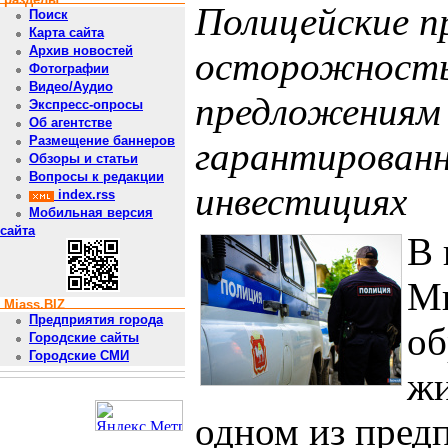
Полицейские 
Поиск
Карта сайта
Архив новостей
осторожность
Фотографии
Видео/Аудио
предложениям
Экспресс-опросы
Об агентстве
Размещение баннеров
гарантированн
Обзоры и статьи
Вопросы к редакции
инвестициях
index.rss
Мобильная версия
сайта
В
М
Miass.BIZ
Предприятия города
об
Городские сайты
Городские СМИ
жи
одном из пред