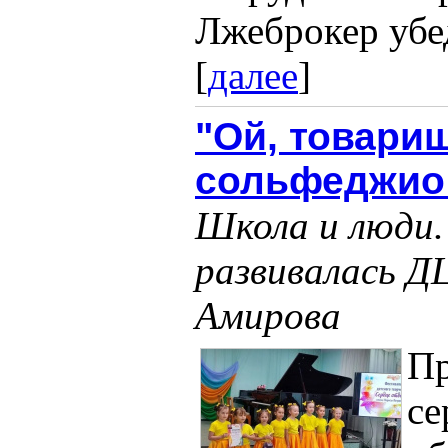
Лжеброкер убе
[
далее
]
"Ой, товарищ
сольфеджио 
Школа и люди. 
развивалась Д
Амирова
П
се