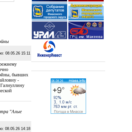
ойны
о: 08.05.26 15:11
прежнему
ично
войны, бывших
айловну -
; Галиуллину
ческой
нтра "Алые
о: 08.05.26 14:18