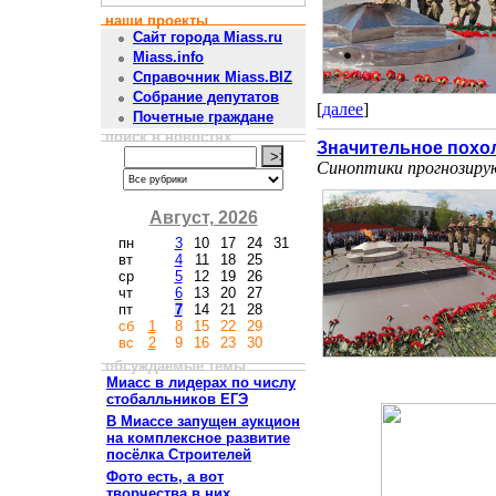
наши проекты
Сайт города Miass.ru
Miass.info
Справочник Miass.BIZ
Собрание депутатов
[
далее
]
Почетные граждане
поиск в новостях
Значительное похо
Синоптики прогнозирую
Август, 2026
пн
3
10
17
24
31
вт
4
11
18
25
ср
5
12
19
26
чт
6
13
20
27
пт
7
14
21
28
сб
1
8
15
22
29
вс
2
9
16
23
30
обсуждаемые темы
Миасс в лидерах по числу
стобалльников ЕГЭ
В Миассе запущен аукцион
на комплексное развитие
посёлка Строителей
Фото есть, а вот
творчества в них