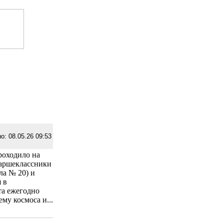
о: 08.05.26 09:53
роходило на
таршеклассники
ла № 20) и
 в
та ежегодно
му космоса и...