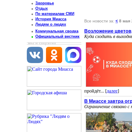
Здоровье
Отдых
По материалам СМИ
История Миасса
Все новости за:
<
8 мая 
Людям о людях
Возложение цветов
Коммунальная сводка
Куда сходить в выходн
Официальный вестник
мы в соцсетях
пройдёт... [
далее
]
В Миассе завтра ог
Ограничение связано с