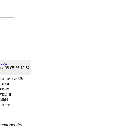
тура
о: 08.05.26 12:32
скники 2026
яются
йских
туры и
имые
енной
автопробег