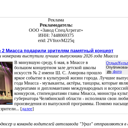
Реклама
Рекламодатель:
ООО «Завод СпецАгрегат»
ИНН: 7448069375
erid: 2VfnxvM225q
2 Миасса подарили зрителям памятный концерт
и номерами выступили лучшие выпускники 2026 года Миасса
В минувшую среду, 6 мая, в Миассе в
Отдых/Куль
большом концертном зале детской школы
Опубликован
фото
искусств № 2 имени Ш. С. Амирова прошло
яркое событие в культурной жизни города. Лучшие выпу
года Миасса - музыканты, актёры, танцоры, которые явл
лауреатами и дипломантами международных и всеросси
конкурсов, стипендиатами главы Миасса, министра куль
губернатора Челябинской области - исполняли свои люб
произведения из выпускной программы. Помимо насыщ
рители... [
далее
]
юсер и команда водителей автозавода "Урал" отправляются в 