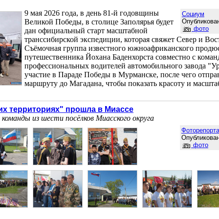
9 мая 2026 года, в день 81-й годовщины
Социум
Великой Победы, в столице Заполярья будет
Опубликован
фото
дан официальный старт масштабной
транссибирской экспедиции, которая свяжет Север и Вос
Съёмочная группа известного южноафриканского продюс
путешественника Йохана Баденхорста совместно с коман
профессиональных водителей автомобильного завода "У
участие в Параде Победы в Мурманске, после чего отпра
маршруту до Магадана, чтобы показать красоту и масшта
их территориях" прошла в Миассе
 команды из шести посёлков Миасского округа
Фоторепорт
Опубликован
фото