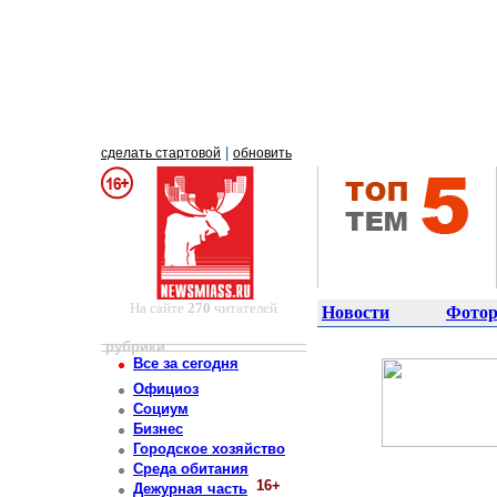
|
сделать стартовой
обновить
На сайте
270
читателей
Новости
Фотор
рубрики
Все за сегодня
Официоз
Социум
Бизнес
Городское хозяйство
Среда обитания
16+
Дежурная часть