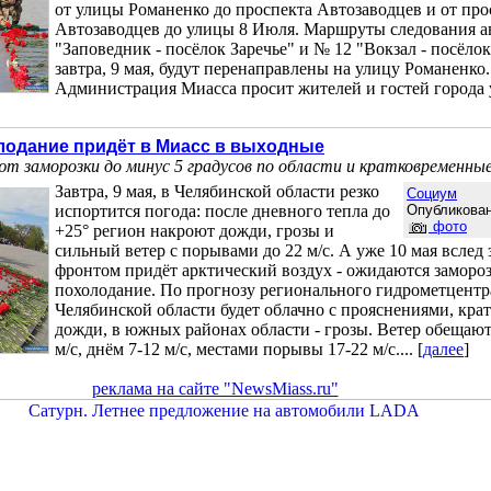
от улицы Романенко до проспекта Автозаводцев и от про
Автозаводцев до улицы 8 Июля. Маршруты следования а
"Заповедник - посёлок Заречье" и № 12 "Вокзал - посёл
завтра, 9 мая, будут перенаправлены на улицу Романенко.
Администрация Миасса просит жителей и гостей города у
лодание придёт в Миасс в выходные
т заморозки до минус 5 градусов по области и кратковременны
Завтра, 9 мая, в Челябинской области резко
Социум
испортится погода: после дневного тепла до
Опубликован
фото
+25° регион накроют дожди, грозы и
сильный ветер с порывами до 22 м/с. А уже 10 мая вслед
фронтом придёт арктический воздух - ожидаются замороз
похолодание. По прогнозу регионального гидрометцентра
Челябинской области будет облачно с прояснениями, кр
дожди, в южных районах области - грозы. Ветер обещают
м/с, днём 7-12 м/с, местами порывы 17-22 м/с.... [
далее
]
реклама на сайте "NewsMiass.ru"