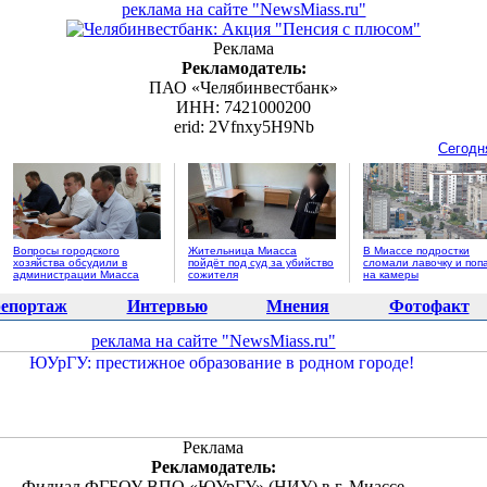
реклама на сайте "NewsMiass.ru"
Реклама
Рекламодатель:
ПАО «Челябинвестбанк»
ИНН: 7421000200
erid: 2Vfnxy5H9Nb
Сегодн
Вопросы городского
Жительница Миасса
В Миассе подростки
хозяйства обсудили в
пойдёт под суд за убийство
сломали лавочку и поп
администрации Миасса
сожителя
на камеры
епортаж
Интервью
Мнения
Фотофакт
реклама на сайте "NewsMiass.ru"
Реклама
Рекламодатель:
Филиал ФГБОУ ВПО «ЮУрГУ» (НИУ) в г. Миассе