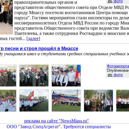
фото
правоохранительных органов и
представители общественного совета при Отделе МВД Р
городу Миассу посетили воспитанников Центра помощи
паруса". Гостями мероприятия стали инспекторы по дела
несовершеннолетних Отдела МВД России по городу Миа
представитель Общественного совета при ведомстве Вал
Пантелеева, а также сотрудники Росгвардии и миасские 
ых гостей... [
далее
]
р песни и строя прошёл в Миассе
у учащимися школ и студентами средних специальных учебных з
Фоторепорт
Опубликован
фото
реклама на сайте "NewsMiass.ru"