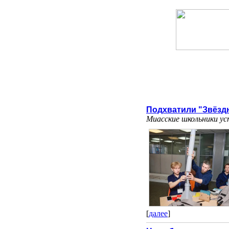
Подхватили "Звёзд
Миасские школьники ус
[
далее
]