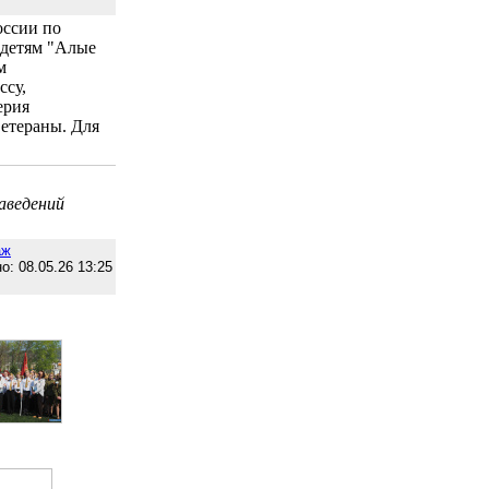
оссии по
 детям "Алые
м
ссу,
ерия
ветераны. Для
аведений
аж
о: 08.05.26 13:25