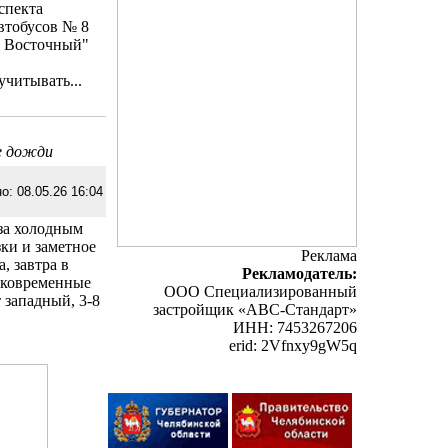
спекта
втобусов № 8
ок Восточный"
читывать...
е дожди
о: 08.05.26 16:04
 за холодным
ки и заметное
Реклама
, завтра в
Рекламодатель:
атковременные
ООО Специализированный
 западный, 3-8
застройщик «АВС-Стандарт»
ИНН: 7453267206
erid: 2Vfnxy9gW5q