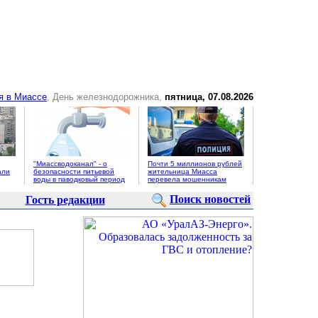
я в Миассе
, День железнодорожника,
пятница, 07.08.2026
"Миассводоканал" - о
Почти 5 миллионов рублей
али
безопасности питьевой
жительница Миасса
воды в паводковый период
перевела мошенникам
Поиск новостей
Гость редакции