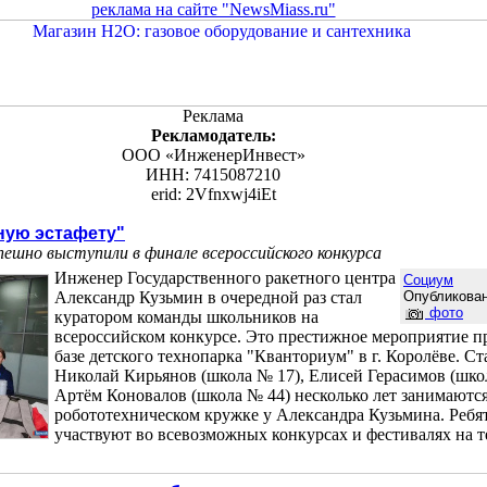
реклама на сайте "NewsMiass.ru"
Реклама
Рекламодатель:
ООО «ИнженерИнвест»
ИНН: 7415087210
erid: 2Vfnxwj4iEt
ную эстафету"
пешно выступили в финале всероссийского конкурса
Инженер Государственного ракетного центра
Социум
Александр Кузьмин в очередной раз стал
Опубликован
фото
куратором команды школьников на
всероссийском конкурсе. Это престижное мероприятие п
базе детского технопарка "Кванториум" в г. Королёве. С
Николай Кирьянов (школа № 17), Елисей Герасимов (шко
Артём Коновалов (школа № 44) несколько лет занимаются
робототехническом кружке у Александра Кузьмина. Ребя
участвуют во всевозможных конкурсах и фестивалях на те