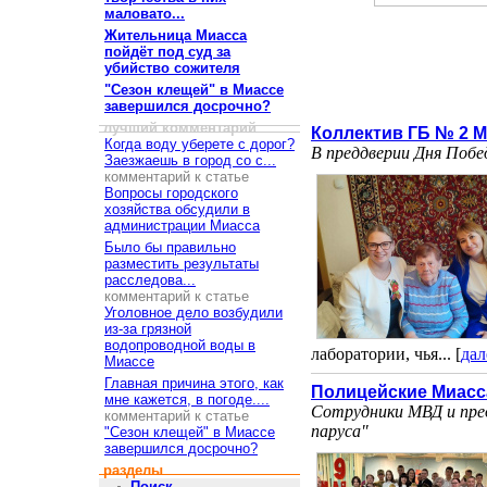
маловато...
Жительница Миасса
пойдёт под суд за
убийство сожителя
"Сезон клещей" в Миассе
завершился досрочно?
лучший комментарий
Коллектив ГБ № 2 М
Когда воду уберете с дорог?
В преддверии Дня Побе
Заезжаешь в город со с...
комментарий к статье
Вопросы городского
хозяйства обсудили в
администрации Миасса
Было бы правильно
разместить результаты
расследова...
комментарий к статье
Уголовное дело возбудили
из-за грязной
водопроводной воды в
лаборатории, чья... [
дал
Миассе
Главная причина этого, как
Полицейские Миасс
мне кажется, в погоде....
Сотрудники МВД и пре
комментарий к статье
паруса"
"Сезон клещей" в Миассе
завершился досрочно?
разделы
Поиск