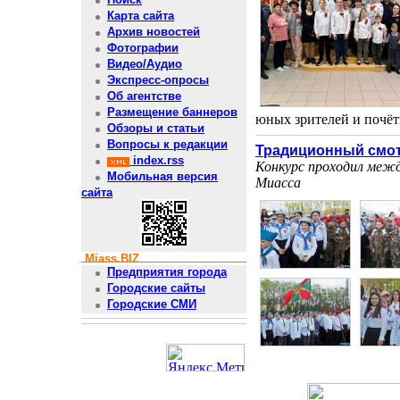
Карта сайта
Архив новостей
Фотографии
Видео/Аудио
Экспресс-опросы
Об агентстве
Размещение баннеров
юных зрителей и почётн
Обзоры и статьи
Вопросы к редакции
Традиционный смот
index.rss
Конкурс проходил межд
Мобильная версия
Миасса
сайта
Miass.BIZ
Предприятия города
Городские сайты
Городские СМИ