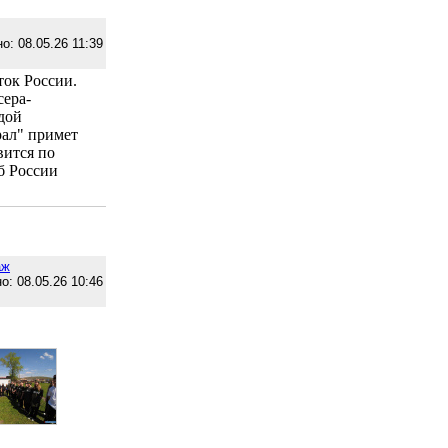
о: 08.05.26 11:39
ток России.
ера-
дой
рал" примет
вится по
б России
аж
о: 08.05.26 10:46