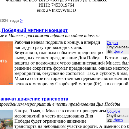
ИНН: 7453019764
erid: 2VfnxxvWbDD
2026 года
>
, Победный митинг и концерт
ые в Миассе - расскажет афиша на сайте miass.ru
Рабочая неделя подошла к концу, а впереди
Отдых
нас ждут сразу три выходных дня.
Опубликован
фото
Безусловно, главным событием предстоящих
выходных станет празднование Дня Победы. В этом году
защиты от возможных угроз администрацией Миасса бы
решение сократить формат празднования, однако некото
мероприятия, безусловно состоятся. Так, в субботу, 9 мая,
Миасса состоится торжественная церемония возложения 
венков к мемориалу Скорбящей матери (0+), а в северной
раничат движение транспорта
 проведением мероприятий в честь празднования Дня Победы
Завтра, 9 мая, в Миассе в связи с проведением
Социум
мероприятий в честь празднования Дня
Опубликован
фото
Победы будет ограничено движение
транспорта на небольшом участке дороги. А именно: по 