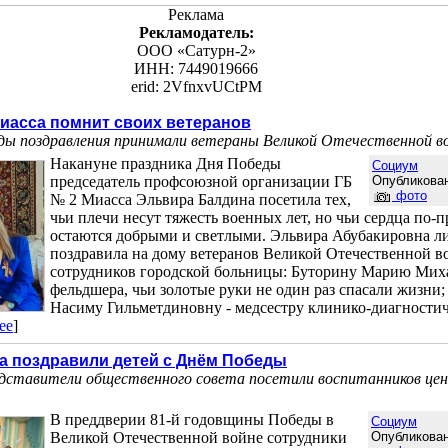
Реклама
Рекламодатель:
ООО «Сатурн-2»
ИНН: 7449019666
erid: 2VfnxvUCtPM
иасса помнит своих ветеранов
ды поздравления принимали ветераны Великой Отечественной в
Накануне праздника Дня Победы
Социум
председатель профсоюзной организации ГБ
Опубликован
фото
№ 2 Миасса Эльвира Балдина посетила тех,
чьи плечи несут тяжесть военных лет, но чьи сердца по-
остаются добрыми и светлыми. Эльвира Абубакировна л
поздравила на дому ветеранов Великой Отечественной 
сотрудников городской больницы: Буторину Марию Мих
фельдшера, чьи золотые руки не один раз спасали жизни
Насиму Гильметдиновну - медсестру клинико-диагности
ее
]
а поздравили детей с Днём Победы
дставители общественного совета посетили воспитанников це
В преддверии 81-й годовщины Победы в
Социум
Великой Отечественной войне сотрудники
Опубликован