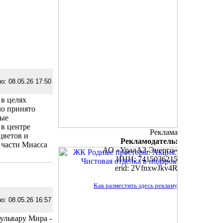
о: 08.05.26 17:50
 в целях
ло принято
рые
 в центре
Реклама
цветов и
Рекламодатель:
 части Миасса
АО «УралАЗ-Энерго»
ИНН: 7415036215
erid: 2VfnxwJkv4R
Как разместить здесь рекламу
о: 08.05.26 16:57
бульвару Мира -