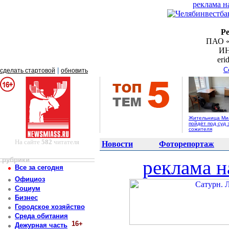
реклама н
Р
ПАО «
ИН
er
С
|
сделать стартовой
обновить
Жительница Ми
пойдёт под суд 
сожителя
На сайте
582
читателя
Новости
Фоторепортаж
рубрики
реклама н
Все за сегодня
Официоз
Социум
Бизнес
Городское хозяйство
Среда обитания
16+
Дежурная часть