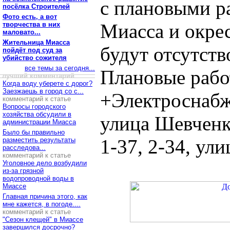
с плановыми р
посёлка Строителей
Фото есть, а вот
Миасса и окре
творчества в них
маловато...
Жительница Миасса
будут отсутств
пойдёт под суд за
убийство сожителя
все темы за сегодня...
Плановые работ
лучший комментарий
Когда воду уберете с дорог?
Заезжаешь в город со с...
+Электроснабж
комментарий к статье
Вопросы городского
хозяйства обсудили в
улица Шевченко
администрации Миасса
Было бы правильно
1-37, 2-34, улиц
разместить результаты
расследова...
комментарий к статье
Уголовное дело возбудили
из-за грязной
водопроводной воды в
Миассе
Главная причина этого, как
мне кажется, в погоде....
комментарий к статье
"Сезон клещей" в Миассе
завершился досрочно?