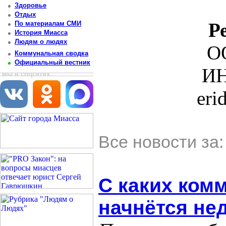
Здоровье
Отдых
Р
По материалам СМИ
История Миасса
Людям о людях
О
Коммунальная сводка
Официальный вестник
ИН
мы в соцсетях
eri
Все новости за
С каких ком
начнётся не