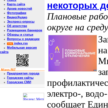
некоторых д
Карта сайта
Архив новостей
Плановые рабо
Фотографии
Видео/Аудио
Экспресс-опросы
округе на сред
Об агентстве
Размещение баннеров
Обзоры и статьи
За
Вопросы к редакции
index.rss
на
Мобильная версия
сайта
Ми
за
Miass.BIZ
Предприятия города
Городские сайты
профилактичес
Городские СМИ
электро-, водо
сообщает Един