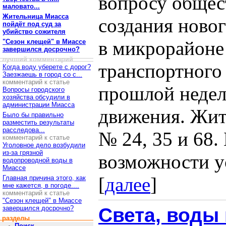
вопросу общес
маловато...
Жительница Миасса
создания ново
пойдёт под суд за
убийство сожителя
в микрорайоне
"Сезон клещей" в Миассе
завершился досрочно?
лучший комментарий
транспортного 
Когда воду уберете с дорог?
Заезжаешь в город со с...
комментарий к статье
прошлой недел
Вопросы городского
хозяйства обсудили в
администрации Миасса
движения. Жи
Было бы правильно
разместить результаты
расследова...
№ 24, 35 и 68.
комментарий к статье
Уголовное дело возбудили
из-за грязной
возможности ус
водопроводной воды в
Миассе
[
далее
]
Главная причина этого, как
мне кажется, в погоде....
комментарий к статье
"Сезон клещей" в Миассе
завершился досрочно?
Света, воды 
разделы
Поиск