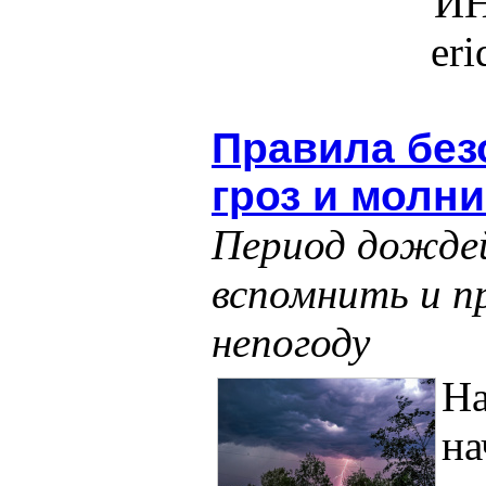
ИН
er
Правила без
гроз и молн
Период дождей 
вспомнить и пр
непогоду
Н
на