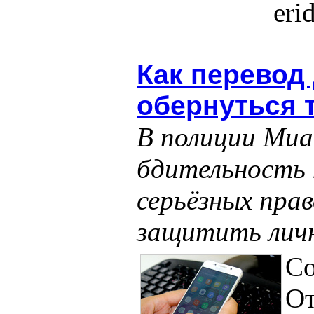
eri
Как перевод
обернуться
В полиции Миа
бдительность
серьёзных пра
защитить лич
Со
О