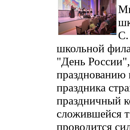
Ми
шк
С.
школьной фила
"День России"
празднованию 
праздника стр
праздничный к
сложившейся 
проводится си