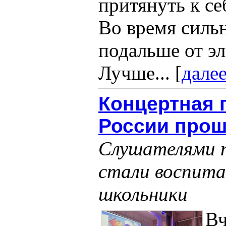
притянуть к се
Во время силь
подальше от эл
Лучше... [
дале
Концертная 
России прош
Слушателями п
стали воспита
школьники
Вч