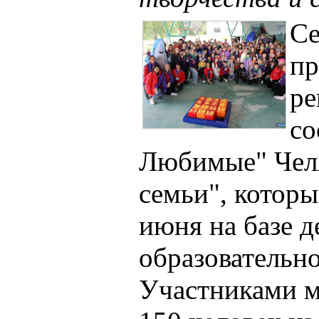
Се
пр
ре
со
Любимые" Челя
семьи", которы
июня на базе д
образовательно
Участниками м