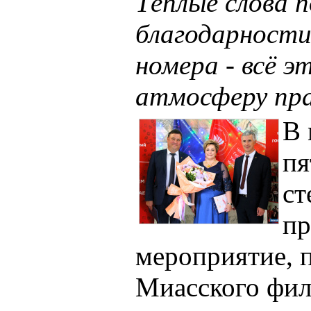
Тёплые слова 
благодарности
номера - всё э
атмосферу пр
В
пя
ст
пр
мероприятие, 
Миасского фил