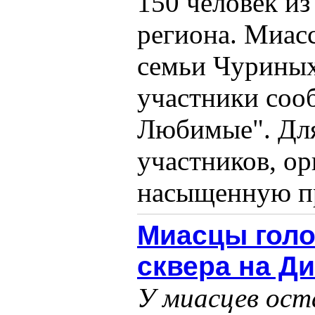
150 человек и
региона. Миасс
семьи Чуриных
участники соо
Любимые". Для
участников, о
насыщенную пр
Миасцы голо
сквера на Д
У миасцев оста