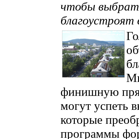
чтобы выбрат
благоустроят 
Го
об
бл
Ми
финишную пря
могут успеть в
которые преобр
программы фо