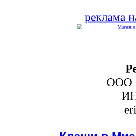
реклама н
Р
ООО 
ИН
er