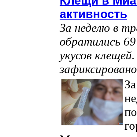
Клещи в Миа
активность
За неделю в т
обратились 69
укусов клещей.
зафиксировано
З
не
по
го