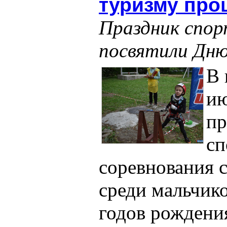
туризму про
Праздник спо
посвятили Дн
В 
ию
пр
сп
соревнования 
среди мальчико
годов рождени