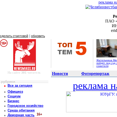
реклама н
Р
ПАО «
ИН
er
|
сделать стартовой
обновить
Жительница Ми
пойдёт под суд 
сожителя
На сайте
301
читатель
Новости
Фоторепортаж
рубрики
реклама н
Все за сегодня
Официоз
Социум
Бизнес
Городское хозяйство
Среда обитания
16+
Дежурная часть