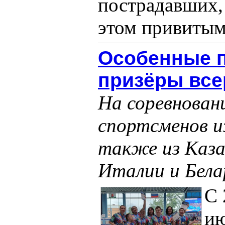
пострадавших, 
этом привитыми
Особенные п
призёры все
На соревновани
спортсменов из
также из Каза
Италии и Бела
С 
ию