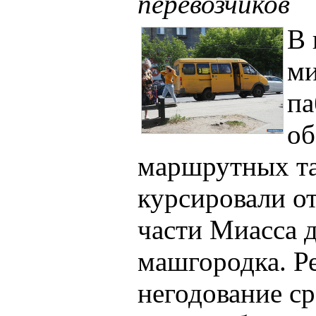
перевозчиков
В 
ми
па
об
маршрутных та
курсировали от
части Миасса 
машгородка. Р
негодование ср