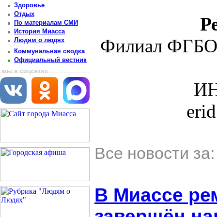
Здоровье
Отдых
Р
По материалам СМИ
История Миасса
Филиал ФГБО
Людям о людях
Коммунальная сводка
Официальный вестник
мы в соцсетях
ИН
eri
Все новости за
В Миассе ре
завершён на