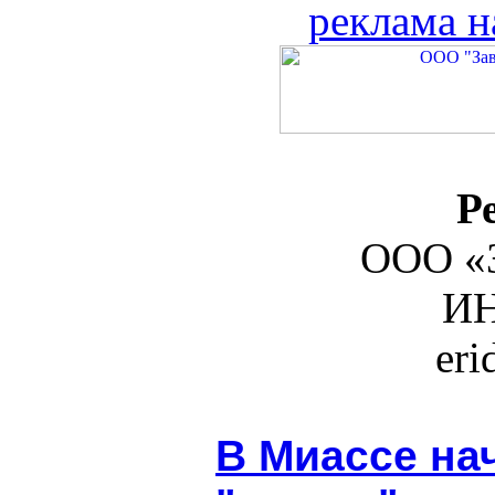
реклама н
Р
ООО «З
ИН
er
В Миассе на