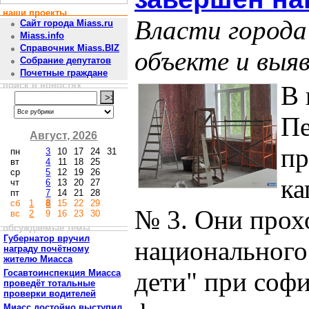
наши проекты
Власти города
Сайт города Miass.ru
Miass.info
Справочник Miass.BIZ
объекте и выя
Собрание депутатов
Почетные граждане
поиск в новостях
В 
Пе
Август, 2026
пр
пн
3
10
17
24
31
вт
4
11
18
25
ср
5
12
19
26
ка
чт
6
13
20
27
пт
7
14
21
28
сб
1
8
15
22
29
№ 3. Они прох
вс
2
9
16
23
30
обсуждаемые темы
Губернатор вручил
национального
награду почётному
жителю Миасса
дети" при соф
Госавтоинспекция Миасса
проведёт тотальные
проверки водителей
Миасс достойно выступил