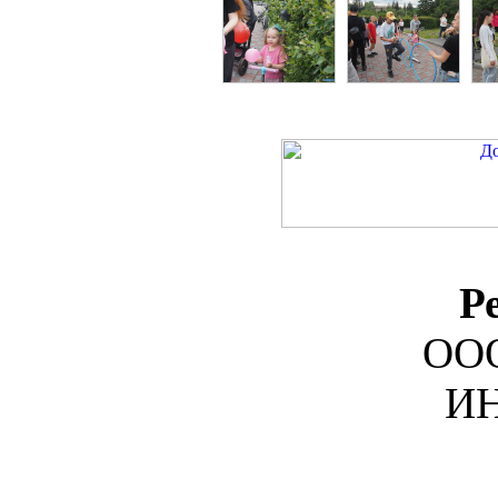
Р
ООО
ИН