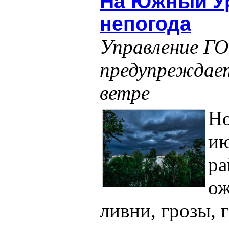
На Южный Ур
непогода
Управление Г
предупреждает 
ветре
Но
ию
ра
ож
ливни, грозы, 