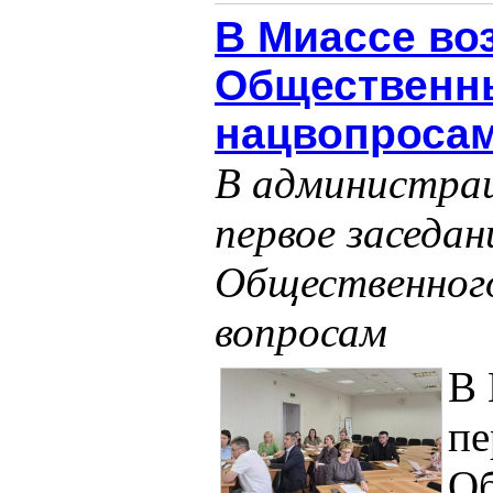
В Миассе во
Общественны
нацвопроса
В администрац
первое заседан
Общественного
вопросам
В 
пе
Об