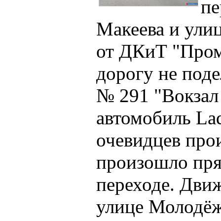
пе
Макеева и ули
от ДКиТ "Пром
дорогу не под
№ 291 "Вокзал 
автомобиль Lad
очевидцев про
произошло пр
переходе. Дви
улице Молодёж