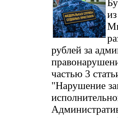
Бу
из
Ми
ра
рублей за адм
правонарушени
частью 3 стат
"Нарушение за
исполнительно
Администрати