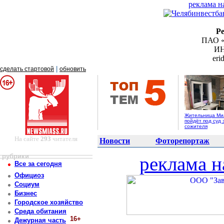
реклама н
Р
ПАО «
ИН
er
|
сделать стартовой
обновить
Жительница Ми
пойдёт под суд 
сожителя
На сайте
293
читателя
Новости
Фоторепортаж
рубрики
реклама н
Все за сегодня
Официоз
Социум
Бизнес
Городское хозяйство
Среда обитания
16+
Дежурная часть