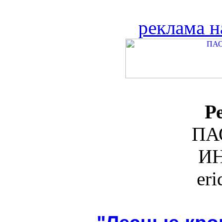
реклама н
Р
ПА
ИН
er