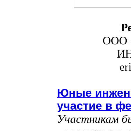
Р
ООО 
ИН
er
Юные инжен
участие в ф
Участникам бы