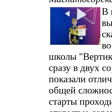
В
в
ск
во
школы "Вертик
сразу в двух с
показали отлич
общей сложнос
старты проход