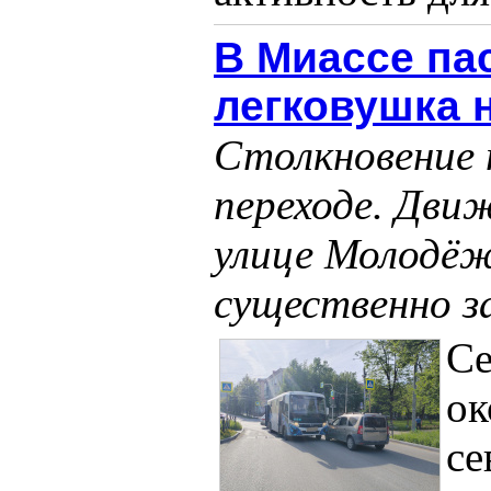
В Миассе па
легковушка 
Столкновение 
переходе. Дви
улице Молодёж
существенно з
Се
ок
се