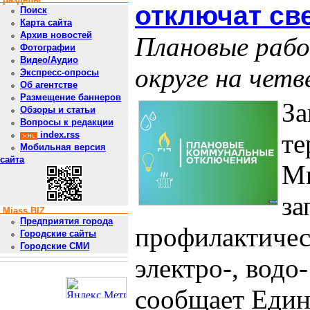
отключат све
Поиск
Карта сайта
Архив новостей
Плановые рабо
Фотографии
Видео/Аудио
округе на четв
Экспресс-опросы
Об агентстве
Размещение баннеров
За
Обзоры и статьи
Вопросы к редакции
те
index.rss
Мобильная версия
сайта
Ми
за
Miass.BIZ
Предприятия города
профилактичес
Городские сайты
Городские СМИ
электро-, водо
сообщает Един