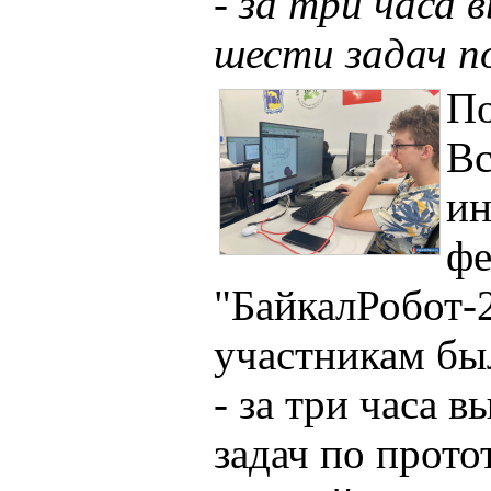
- за три часа 
шести задач 
По
Вс
ин
фе
"БайкалРобот-
участникам бы
- за три часа 
задач по прото