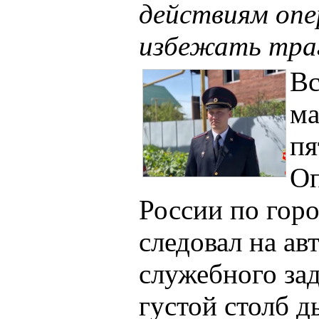
действиям опе
избежать тра
Вс
ма
пя
О
России по гор
следовал на а
служебного зад
густой столб 