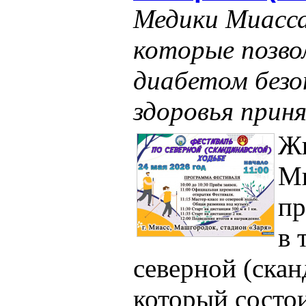
Медики Миасса
которые позво
диабетом безоп
здоровья прин
Жи
М
пр
в 
северной (скан
который состои