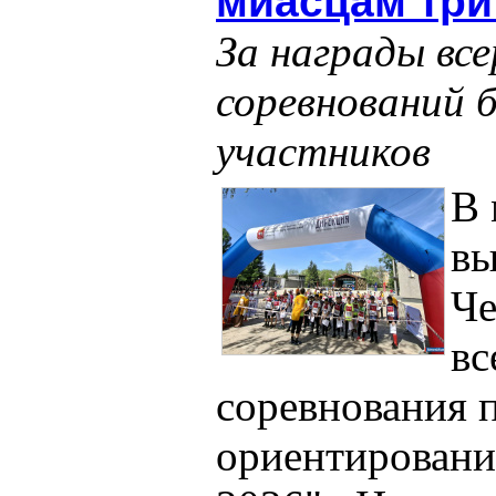
миасцам три
За награды вс
соревнований б
участников
В
вы
Че
вс
соревнования 
ориентировани