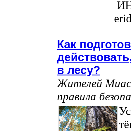
ИН
eri
Как подготов
действовать
в лесу?
Жителей Миас
правила безопа
Ус
тё