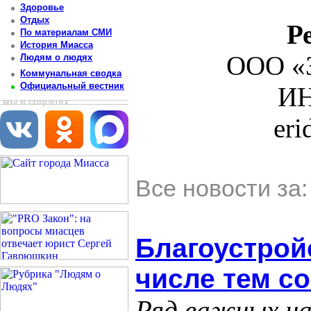
Здоровье
Отдых
Р
По материалам СМИ
История Миасса
ООО «З
Людям о людях
Коммунальная сводка
Официальный вестник
ИН
мы в соцсетях
er
Все новости за
Благоустройс
числе тем с
Ряд важных н