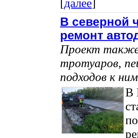
[
далее
]
В северной 
ремонт авто
Проект также
тротуаров, пе
подходов к ним
В 
ст
по
ре