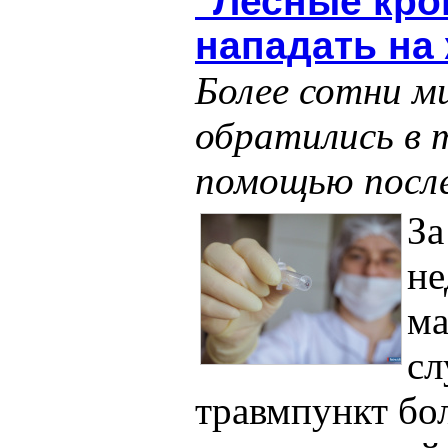
"Лесные кр
нападать на
Более сотни м
обратились в 
помощью после
З
не
ма
сл
травмпункт бо